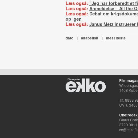
Læs også:
”Jeg har forberedt et 
Læs også:
Anmeldelse – All the O
Læs også:
Debat om krigsdokume
op igen
Læs også:
Janus Metz instruerer 
dato
|
alfabetisk
|
mest læste
Filmmagas
Wildersgade
1408 Købe
Tlf. 8838 9
CVR. 3468
Chefredak
Claus Chri
2729 0011
cc@ekkofil