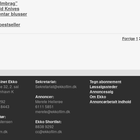
filmbrag”
ld Knives
ntar blusser
bestseller
Forrige
1
inet Ekko
Sekretariat:
Tegn abonnement
 32, 2. sal
Sekretariat@ekkofilm.dk
Løssalgssteder
nhavn K
Annoncesalg
Annoncer:
Om Ekko
292
Merete Hellerøe
Annoncørbetalt indhold
 8443
6111 5851
merete@ekkofilm.dk
tør:
stensen
Ekko Shortlist:
8838 9292
m.dk
cc@ekkofilm.dk