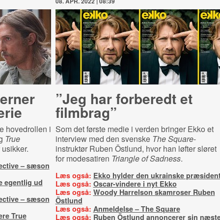
08. APR. 2022 | 08:39
jer­ner
”Jeg har forberedt et
rie
filmbrag”
 hovedrollen i
Som det første medie i verden bringer Ekko et
ag
True
interview med den svenske
The Square
-
 usikker.
instruktør Ruben Östlund, hvor han løfter sløret
for modesatiren
Triangle of Sadness
.
ective – sæson
Læs også:
Ekko hylder den ukrainske præsiden
e egentlig ud
Læs også:
Oscar-vindere i nyt Ekko
Læs også:
Woody Harrelson skamroser Ruben
ective – sæson
Östlund
Læs også:
Anmeldelse – The Square
ere True
Læs også:
Ruben Östlund annoncerer sin næst