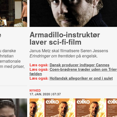
e
Ar­ma­di­l­lo-​in­struk­tør
laver sci-fi-film
nu danske
Janus Metz skal filmatisere Søren Jessens
hristian
Erindringer om fremtiden
på engelsk.
ternationale
Læs også:
Dansk producer indtager Cannes
em med priser,
Læs også:
Coen-brødrene træder uden om Trier
.
fælden
Læs også:
Hollandsk allegoriker er ond i sulet
NYHED
17. JAN. 2020 | 07:37