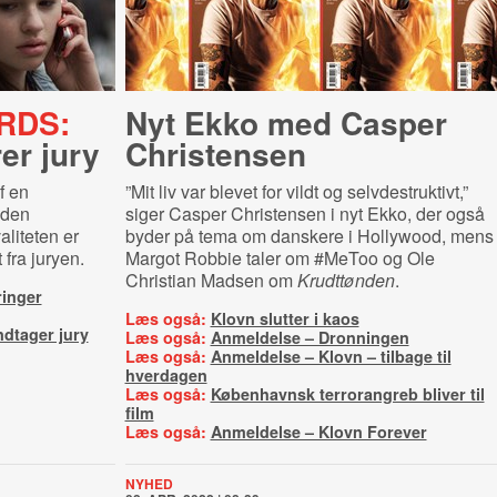
RDS:
Nyt Ekko med Casper
er jury
Christensen
f en
”Mit liv var blevet for vildt og selvdestruktivt,”
 den
siger Casper Christensen i nyt Ekko, der også
aliteten er
byder på tema om danskere i Hollywood, mens
fra juryen.
Margot Robbie taler om #MeToo og Ole
Christian Madsen om
Krudttønden
.
ringer
Læs også:
Klovn slutter i kaos
ndtager jury
Læs også:
Anmeldelse – Dronningen
Læs også:
Anmeldelse – Klovn – tilbage til
hverdagen
Læs også:
Københavnsk terrorangreb bliver til
film
Læs også:
Anmeldelse – Klovn Forever
NYHED