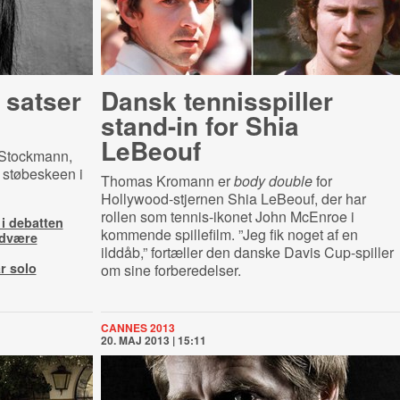
 satser
Dansk tennisspiller
stand-in for Shia
LeBeouf
Stockmann,
 støbeskeen i
Thomas Kromann er
body double
for
Hollywood-stjernen Shia LeBeouf, der har
rollen som tennis-ikonet John McEnroe i
 i debatten
kommende spillefilm. ”Jeg fik noget af en
ndvære
ilddåb,” fortæller den danske Davis Cup-spiller
r solo
om sine forberedelser.
CANNES 2013
20. MAJ 2013 | 15:11