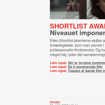
SHORTLIST AWA
Niveauet imponer
Ekko Shortlist-talenterne stråler a
fortælleglæde, som man savner i
professionelle filmbranche. Og kv
meget høj, lyder det samstemmigt 
Læs også:
Her er juryens nomine
Læs også:
De ti nominerede film
Læs også:
Toppen af dansk film i
NYHED