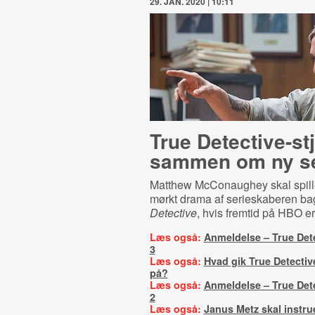
29. JAN. 2020 | 10:11
True De­tecti­ve-​st
sammen om ny se
Matthew McConaughey skal spille
mørkt drama af serieskaberen b
Detective
, hvis fremtid på HBO er
Læs også:
Anmeldelse – True Det
3
Læs også:
Hvad gik True Detectiv
på?
Læs også:
Anmeldelse – True Det
2
Læs også:
Janus Metz skal instru