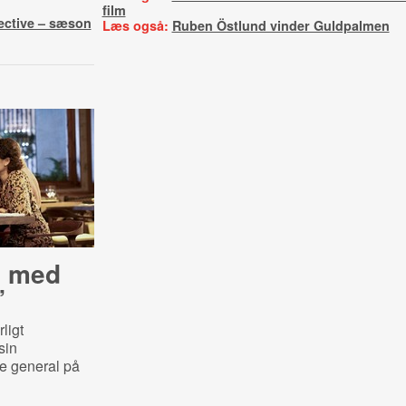
film
ective – sæson
Læs også:
Ruben Östlund vinder Guldpalmen
e med
”
ligt
sin
e general på