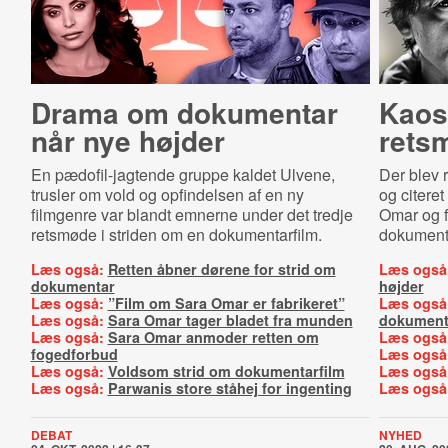
Drama om dokumentar
Kaos
når nye højder
rets
En pædofil-jagtende gruppe kaldet Ulvene,
Der blev 
trusler om vold og opfindelsen af en ny
og citere
filmgenre var blandt emnerne under det tredje
Omar og f
retsmøde i striden om en dokumentarfilm.
dokumenta
Læs også:
Retten åbner dørene for strid om
Læs også
dokumentar
højder
Læs også:
”Film om Sara Omar er fabrikeret”
Læs også
Læs også:
Sara Omar tager bladet fra munden
dokument
Læs også:
Sara Omar anmoder retten om
Læs også
fogedforbud
Læs også
Læs også:
Voldsom strid om dokumentarfilm
Læs også
Læs også:
Parwanis store ståhej for ingenting
Læs også
DEBAT
NYHED