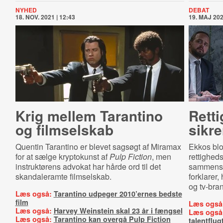
NYHED
DEBAT
18. NOV. 2021 | 12:43
19. MAJ 202
Krig mellem Tarantino
Ret­ti
og filmselskab
sikre
Quentin Tarantino er blevet sagsøgt af Miramax
Ekkos blo
for at sælge kryptokunst af
Pulp Fiction
, men
rettigheds
instruktørens advokat har hårde ord til det
sammenslu
skandaleramte filmselskab.
forklarer,
og tv-bra
Læs også:
Tarantino udpeger 2010’ernes bedste
film
Læs også
Læs også:
Harvey Weinstein skal 23 år i fængsel
Læs også
Læs også:
Tarantino kan overgå Pulp Fiction
talentflug