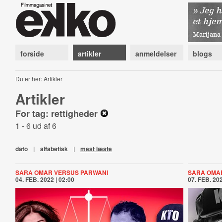
forside
artikler
anmeldelser
blogs
Du er her:
Artikler
Artikler
For tag: rettigheder
1 - 6 ud af 6
dato
|
alfabetisk
|
mest læste
SARA OMAR VERSUS PARWANI
SARA OMA
04. FEB. 2022 | 02:00
07. FEB. 202