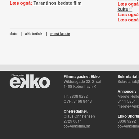
Læs også:
Tarantinos bedste film
Læs også
kultur”
Læs også
Læs også
dato
|
alfabetisk
|
mest læste
Filmmagasinet Ekko
Sekretariat:
Wildersgade 32, 2. sal
Sekretariat@
1408 København K
Annoncer:
Tlf. 8838 9292
Merete Hell
CVR. 3468 8443
6111 5851
merete@ekko
Chefredaktør:
Claus Christensen
Ekko Shortli
2729 0011
8838 9292
cc@ekkofilm.dk
cc@ekkofilm