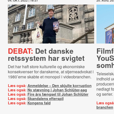
04. OKT. 2022 | 16:37
20. AUG. 20
DEBAT:
Det danske
Filmf
retssystem har svigtet
YouSe
som­
Det har haft store kulturelle og økonomiske
konsekvenser for danskerne, at stjerneadvokat i
Teleselsk
1980’erne skabte et monopol i videobranchen.
indhold u
producent
Læs også:
Anmeldelse – Den skjulte korruption
nedlagt f
Læs også:
Ny stævning i Johan Schlüter-sag
og serier.
Læs også:
Fire års fængsel til Johan Schlüter
Læs også:
Skandalens efterspil
Læs også:
Kongens fald
Læs også
branchen