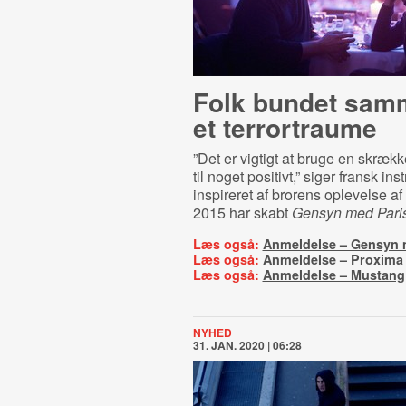
Folk bundet sam
et terrortraume
”Det er vigtigt at bruge en skrækk
til noget positivt,” siger fransk inst
inspireret af brorens oplevelse af
2015 har skabt
Gensyn med Pari
Læs også:
Anmeldelse – Gensyn 
Læs også:
Anmeldelse – Proxima
Læs også:
Anmeldelse – Mustang
NYHED
31. JAN. 2020 | 06:28