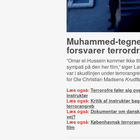
Muham­med-​teg­n
forsvarer terror
”Omar el-Hussein kommer ikke til
sympati på den her film,” siger Lar
var i skudlinjen under terrorangre
for Ole Christian Madsens
Krudt
Læs også:
Terrorofre føler sig ov
instruktør
Læs også:
Kritik af instruktør ba
terrorangreb
Læs også:
Dokumentar om dansk t
vej?
Læs også:
Københavnsk terrorangr
film