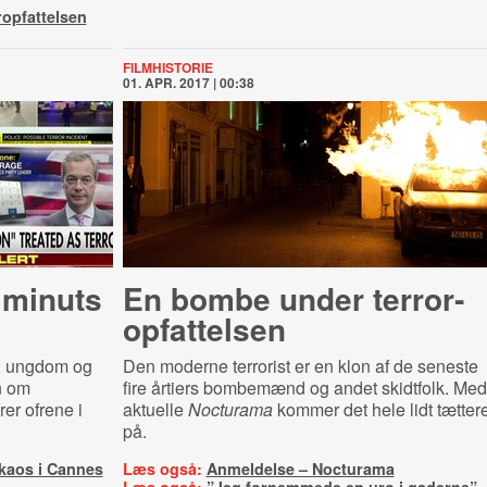
opfattelsen
FILMHISTORIE
01. APR. 2017 | 00:38
 minuts
En bombe under ter­r­or­
o­p­fat­tel­sen
r, ungdom og
Den moderne terrorist er en klon af de seneste
n om
fire årtiers bombemænd og andet skidtfolk. Med
er ofrene i
aktuelle
Nocturama
kommer det hele lidt tætter
på.
 kaos i Cannes
Læs også:
Anmeldelse – Nocturama