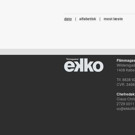
dato
|
alfabetisk
|
mest læste
Filmmagas
Wildersgade
1408 Købe
Tlf. 8838 9
CVR. 3468
Chefredak
Claus Chri
2729 0011
cc@ekkofil