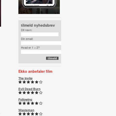
tilmeld nyhedsbrev
Dit navn:
Din email:
Hvad er 1 + 2?
Ekko anbefaler film
The Invite
Evil Dead Burn
Following
Wasteman