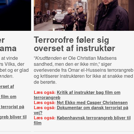
er
Terrorofre føler sig
drama
overset af instruktør
 at vinde
”
Krudttønden
er Ole Christian Madsens
s Vilks, der
sandhed, men den er ikke min,” siger
bet og er glad
overlevende fra Omar el-Husseins terrorangreb
tønden
.
og kritiserer instruktøren for ikke at snakke med
de berørte.
erset af
Læs også:
Kritik af instruktør bag film om
g film om
terrorangreb
Læs også:
Nyt Ekko med Casper Christensen
errorist på
Læs også:
Dokumentar om dansk terrorist på
vej?
eb bliver til
Læs også:
Københavnsk terrorangreb bliver til
film