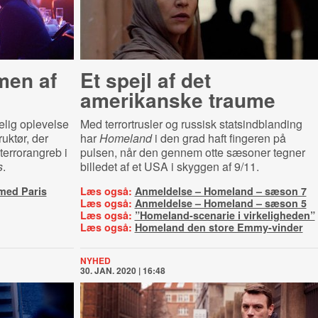
men af
Et spejl af det
amerikanske traume
elig oplevelse
Med terrortrusler og russisk statsindblanding
ruktør, der
har
Homeland
i den grad haft fingeren på
 terrorangreb i
pulsen, når den gennem otte sæsoner tegner
s
.
billedet af et USA i skyggen af 9/11.
med Paris
Læs også:
Anmeldelse – Homeland – sæson 7
Læs også:
Anmeldelse – Homeland – sæson 5
Læs også:
”Homeland-scenarie i virkeligheden”
Læs også:
Homeland den store Emmy-vinder
NYHED
30. JAN. 2020 | 16:48