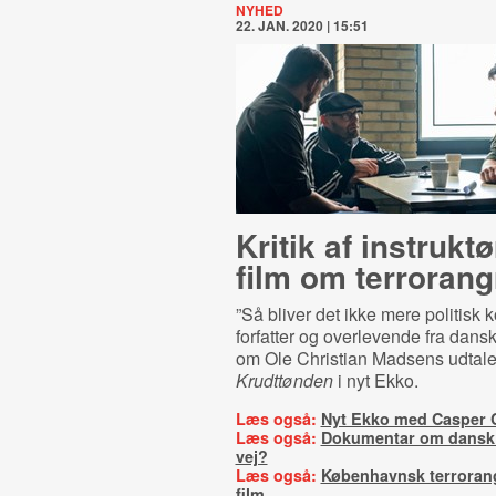
NYHED
22. JAN. 2020 | 15:51
Kritik af instrukt
film om terrorang
”Så bliver det ikke mere politisk ko
forfatter og overlevende fra dans
om Ole Christian Madsens udtale
Krudttønden
i nyt Ekko.
Læs også:
Nyt Ekko med Casper 
Læs også:
Dokumentar om dansk t
vej?
Læs også:
Københavnsk terrorangr
film