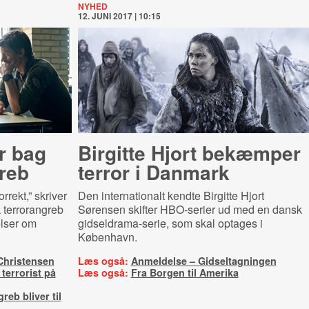
NYHED
12. JUNI 2017 | 10:15
ør bag
Birgitte Hjort bekæmper
reb
terror i Danmark
rrekt,” skriver
Den internationalt kendte Birgitte Hjort
k terrorangreb
Sørensen skifter HBO-serier ud med en dansk
lser om
gidseldrama-serie, som skal optages i
København.
Christensen
Læs også:
Anmeldelse – Gidseltagningen
errorist på
Læs også:
Fra Borgen til Amerika
eb bliver til