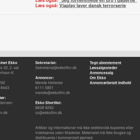
Læs også:
”Jeg fornemmede en uro i gaderne”
Læs også:
Viaplay laver dansk terrorserie
inet Ekko
Sekretariat:
Tegn abonnement
 32, 2. sal
Sekretariat@ekkofilm.dk
Løssalgssteder
nhavn K
Annoncesalg
Annoncer:
Om Ekko
292
Merete Hellerøe
Annoncørbetalt indhold
 8443
6111 5851
merete@ekkofilm.dk
tør:
stensen
Ekko Shortlist:
8838 9292
m.dk
cc@ekkofilm.dk
Artikler og informationer må ikke elektronisk kopieres eller
indekseres uden tilladelse. Materialet må ikke bruges og
distribueres i kommercielt øjemed.