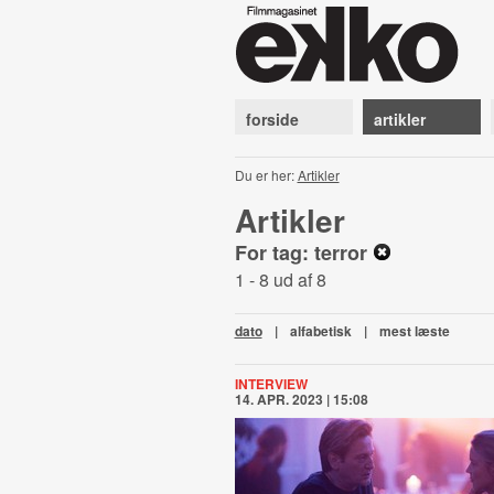
forside
artikler
Du er her:
Artikler
Artikler
For tag: terror
1 - 8 ud af 8
dato
|
alfabetisk
|
mest læste
INTERVIEW
14. APR. 2023 | 15:08