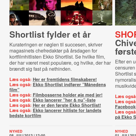
Shortlist fylder et år
SHOR
Chive
Kurateringen er nøglen til succesen, skriver
førs
magasinets chefredaktør på årsdagen for
kortfilmhitlisten Ekko Shortlist. Se hvilke film,
Efter en 
der har været mest populære, og hvilke, der har
censuren 
brændt sig fast på nethinden.
Shortlist
Læs også:
Her er fremtidens filmskabere!
nymoralis
Læs også:
Ekko Shortlist indfører ”Månedens
musikvide
film”
Læs også:
Filmbosserne holder øje med jer!
Læs også
Læs også:
Ekko lancerer ”her & nu”-liste
Læs også
Læs også:
Her er den første Ekko Shortlist!
Facebook
Læs også:
Ekko lancerer hitliste for landets
Læs også
bedste kortfilm
på Ekko S
NYHED
NYHED
08. JULI 2013 | 12:00
01. JULI 201