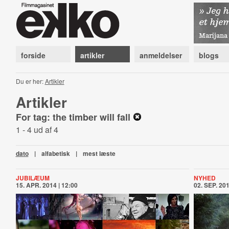
forside
artikler
anmeldelser
blogs
Du er her:
Artikler
Artikler
For tag: the timber will fall
1 - 4 ud af 4
dato
|
alfabetisk
|
mest læste
JUBILÆUM
NYHED
15. APR. 2014 | 12:00
02. SEP. 201