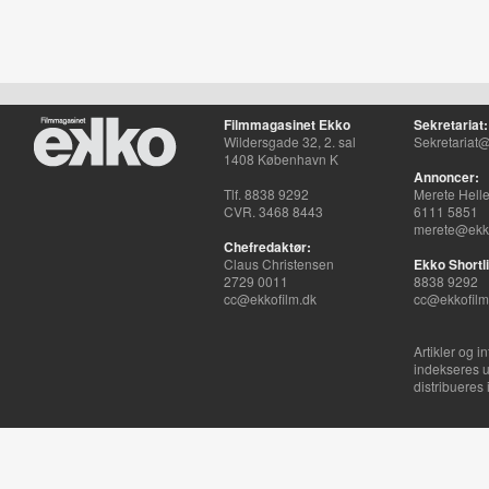
Filmmagasinet Ekko
Sekretariat:
Wildersgade 32, 2. sal
Sekretariat@
1408 København K
Annoncer:
Tlf. 8838 9292
Merete Hell
CVR. 3468 8443
6111 5851
merete@ekko
Chefredaktør:
Claus Christensen
Ekko Shortli
2729 0011
8838 9292
cc@ekkofilm.dk
cc@ekkofilm
Artikler og i
indekseres u
distribueres