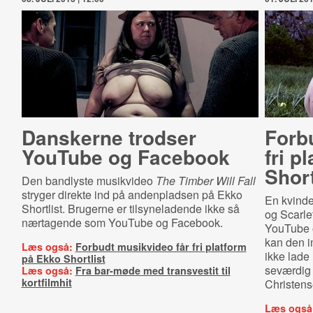
Danskerne trodser
Forb
YouTube og Facebook
fri p
Short
Den bandlyste musikvideo
The Timber Will Fall
stryger direkte ind på andenpladsen på Ekko
En kvind
Shortlist. Brugerne er tilsyneladende ikke så
og Scarle
nærtagende som YouTube og Facebook.
YouTube o
kan den im
Læs også:
Forbudt musikvideo får fri platform
ikke lade
på Ekko Shortlist
seværdig 
Læs også:
Fra bar-møde med transvestit til
kortfilmhit
Christens
Læs også