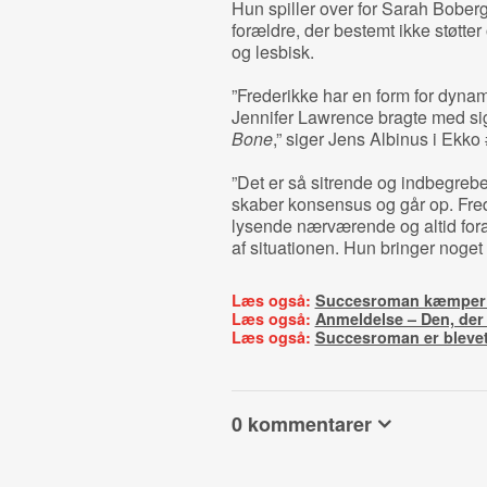
Hun spiller over for Sarah Bobe
forældre, der bestemt ikke støtter
og lesbisk.
”Frederikke har en form for dyna
Jennifer Lawrence bragte med si
Bone
,” siger Jens Albinus i Ekko 
”Det er så sitrende og indbegrebet
skaber konsensus og går op. Frede
lysende nærværende og altid forank
af situationen. Hun bringer noget ti
Læs også:
Succesroman kæmper v
Læs også:
Anmeldelse – Den, der l
Læs også:
Succesroman er blevet t
0 kommentarer