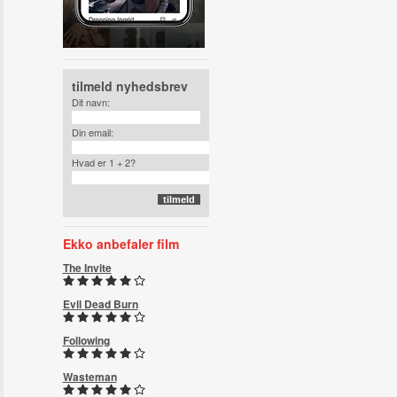
tilmeld nyhedsbrev
Dit navn:
Din email:
Hvad er 1 + 2?
Ekko anbefaler film
The Invite
Evil Dead Burn
Following
Wasteman