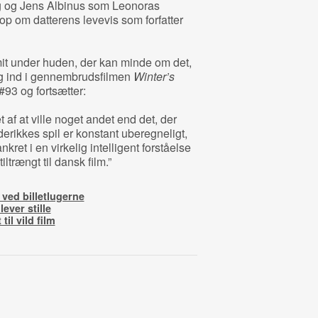
rg og Jens Albinus som Leonoras
 op om datterens levevis som forfatter
mit under huden, der kan minde om det,
g ind i gennembrudsfilmen
Winter’s
#93 og fortsætter:
 af at ville noget andet end det, der
rikkes spil er konstant uberegneligt,
ret i en virkelig intelligent forståelse
ltrængt til dansk film.”
ed billetlugerne
ever stille
il vild film