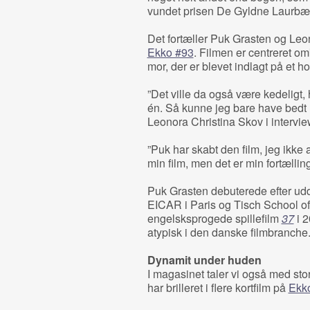
vundet prisen De Gyldne Laurbær
Det fortæller Puk Grasten og Leono
Ekko #93
. Filmen er centreret 
mor, der er blevet indlagt på et h
”Det ville da også være kedeligt,
én. Så kunne jeg bare have bedt B
Leonora Christina Skov i intervie
”Puk har skabt den film, jeg ikke 
min film, men det er min fortælling
Puk Grasten debuterede efter udd
EICAR i Paris og Tisch School of
engelsksprogede spillefilm
37
i 2
atypisk i den danske filmbranche
Dynamit under huden
I magasinet taler vi også med sto
har brilleret i flere kortfilm på
Ekko