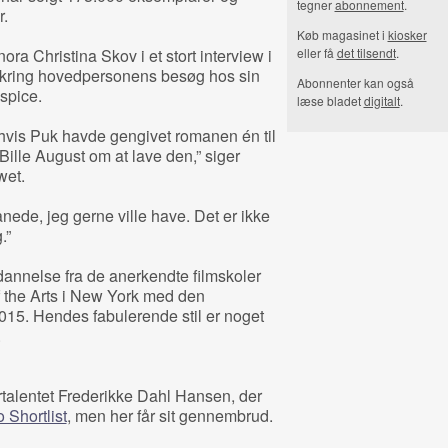
tegner
abonnement
.
.
Køb magasinet i
kiosker
ra Christina Skov i et stort interview i
eller få
det tilsendt
.
omkring hovedpersonens besøg hos sin
Abonnenter kan også
ospice.
læse bladet
digitalt
.
 hvis Puk havde gengivet romanen én til
ille August om at lave den,” siger
wet.
anede, jeg gerne ville have. Det er ikke
.”
annelse fra de anerkendte filmskoler
 the Arts i New York med den
015. Hendes fabulerende stil er noget
.
rtalentet Frederikke Dahl Hansen, der
 Shortlist
, men her får sit gennembrud.