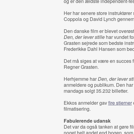
og er den ældste independent-fest
Her har senere store instruktøre
Coppola og David Lynch gennem t
Den danske film er blevet overøst
Den, der lever stille
har vundet f
Grasten sejrede som bedste inst
Frederikke Dahl Hansen som beds
Det må siges at være en succes f
Regner Grasten.
Herhjemme har
Den, der lever sti
anmeldere og publikum. Den har fåe
mandags solgt 35.232 billetter.
Ekkos anmelder gav
fire stjerner
o
filmatisering.
Fabulerende udansk
Det var da også tanken at gøre f
noget helt andet end bogen, som