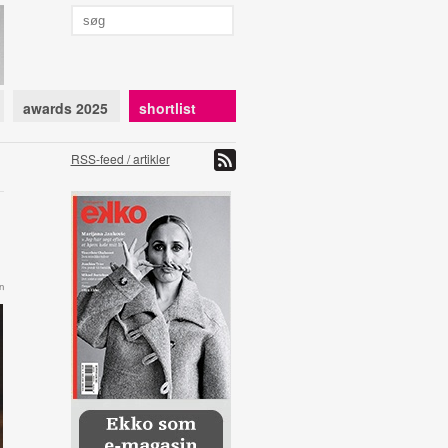
awards 2025
shortlist
RSS-feed / artikler
n