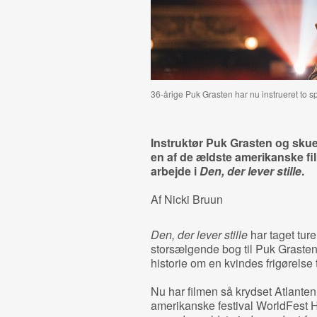
36-årige Puk Grasten har nu instrueret to sp
Instruktør Puk Grasten og skue
en af de ældste amerikanske fil
arbejde i
Den, der lever stille
.
Af Nicki Bruun
Den, der lever stille
har taget tur
storsælgende bog til Puk Grastens
historie om en kvindes frigørelse t
Nu har filmen så krydset Atlanten 
amerikanske festival WorldFest H