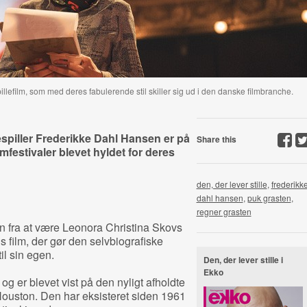
illefilm, som med deres fabulerende stil skiller sig ud i den danske filmbranche.
spiller Frederikke Dahl Hansen er på
Share this
mfestivaler blevet hyldet for deres
den, der lever stille
,
frederikk
dahl hansen
,
puk grasten
,
regner grasten
en fra at være Leonora Christina Skovs
 film, der gør den selvbiografiske
il sin egen.
Den, der lever stille i
Ekko
og er blevet vist på den nyligt afholdte
ouston. Den har eksisteret siden 1961