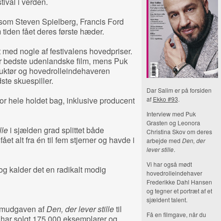
ival i verden.
r som Steven Spielberg, Francis Ford
iden fået deres første hæder.
 med nogle af festivalens hovedpriser.
or bedste udenlandske film, mens Puk
ruktør og hovedrolleindehaveren
te skuespiller.
Dar Salim er på forsiden
or hele holdet bag, inklusive producent
af
Ekko #93
.
Interview med Puk
Grasten og Leonora
lle
i sjælden grad splittet både
Christina Skov om deres
t alt fra én til fem stjerner og havde i
arbejde med
Den, der
lever stille
.
Vi har også mødt
g kalder det en radikalt modig
hovedrolleindehaver
Frederikke Dahl Hansen
og tegner et portræt af et
sjældent talent.
ilmudgaven af
Den, der lever stille
til
Få en filmgave, når du
 har solgt 175.000 eksemplarer og