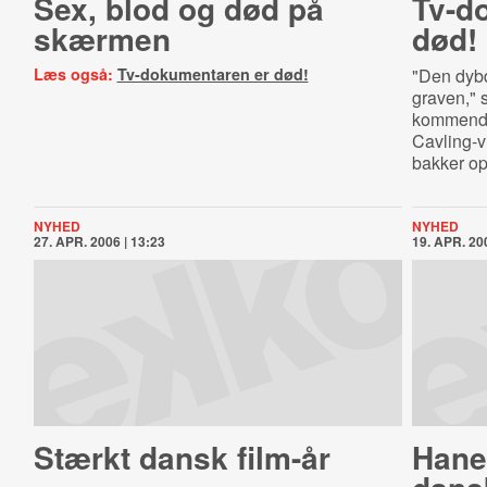
Sex, blod og død på
Tv-​d
skærmen
død!
Læs også:
Tv-dokumentaren er død!
"Den dybd
graven," s
kommende
Cavling-
bakker op
NYHED
NYHED
27. APR. 2006 | 13:23
19. APR. 200
Stærkt dansk film-år
Hanek