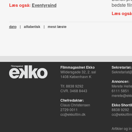
bedste fil
Læs også:
Eventyrsind
Læs også
dato
|
alfabetisk
|
mest læste
Filmmagasinet Ekko
Sekretariat:
Wildersgade 32, 2. sal
Sekretariat@
1408 København K
Annoncer:
Tlf. 8838 9292
Merete Hell
CVR. 3468 8443
6111 5851
merete@ekko
Chefredaktør:
Claus Christensen
Ekko Shortli
2729 0011
8838 9292
cc@ekkofilm.dk
cc@ekkofilm
Artikler og i