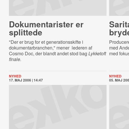
Do­ku­men­ta­ri­ster er
Sarit
splittede
bryd
"Der er brug for et generationsskifte i
Producere
dokumentarbranchen," mener lederen af
med Ander
Cosmo Doc, der blandt andet stod bag
Lykketoft
med fokus 
finale.
NYHED
NYHED
17. MAJ 2006 | 14:47
05. MAJ 200