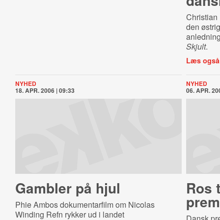
dans
Christian
den østri
anledning
Skjult
.
Læs også
NYHED
NYHED
18. APR. 2006 | 09:33
06. APR. 200
Gambler på hjul
Ros t
prem
Phie Ambos dokumentarfilm om Nicolas
Winding Refn rykker ud i landet
Dansk pre