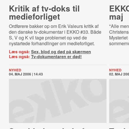
Kritik af tv-doks til
EKKO
medieforliget
maj
Ordførere bakker op om Erik Valeurs kritik af
"Alle men
den danske tv-dokumentar i EKKO #33. Både
Christens
S, V og K vil tage problemet op ved de
Mysteriet 
nystartede forhandlinger om medieforliget.
sommern
Læs også:
Sex, blod og død på skærmen
Læs også:
Tv-dokumentaren er død!
NYHED
NYHED
04. MAJ 2006 | 14:43
02. MAJ 200