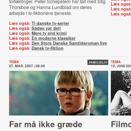
fortællinger. Peter Schepelern har talt med Stig
Læs også
Thorsboe og Hanna Lundblad om deres
Læs også
arbejde i tv-fiktionens tjeneste.
Læs også
Læs også:
Ti danske tv-serier
Læs også:
Sådan var det!
Læs også:
Mere tv end krimi
Læs også:
En moderne klassiker
Læs også:
Den Store Danske Samtidsroman live
Læs også:
Dansk tv-fiktion
TEMA
TEMA
FAMILIELIV
07. MAR. 2007 | 08:00
12. JUNI 200
Far må ikke græde
Film