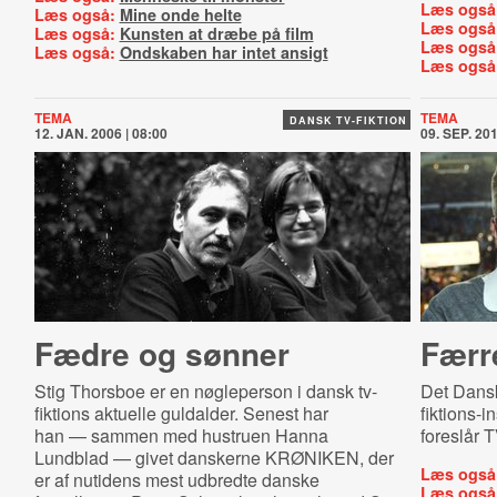
Læs også
Læs også:
Mine onde helte
Læs også
Læs også:
Kunsten at dræbe på film
Læs også
Læs også:
Ondskaben har intet ansigt
Læs også
TEMA
TEMA
DANSK TV-FIKTION
12. JAN. 2006 | 08:00
09. SEP. 201
Fædre og sønner
Færre
Stig Thorsboe er en nøgleperson i dansk tv-
Det Danske
fiktions aktuelle guldalder. Senest har
fiktions-in
han — sammen med hustruen Hanna
foreslår 
Lundblad — givet danskerne KRØNIKEN, der
Læs også
er af nutidens mest udbredte danske
Læs også