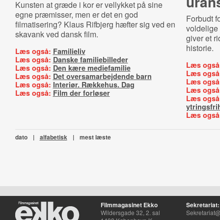
uran
Kunsten at græde i kor er vellykket på sine
egne præmisser, men er det en god
Forbudt f
filmatisering? Klaus Rifbjerg hæfter sig ved en
voldelige 
skavank ved dansk film.
giver et 
historie.
Læs også:
Familieliv
Læs også:
Danske familiebilleder
Læs også
Læs også:
Den kære mediefamilie
Læs også
Læs også:
Det oversamarbejdende barn
Læs også
Læs også:
Interiør. Rækkehus. Dag
Læs også
Læs også:
Film der forløser
Læs også
ytringsfr
Læs også
dato
|
alfabetisk
|
mest læste
Filmmagasinet Ekko
Sekretariat:
Wildersgade 32, 2. sal
Sekretariat@