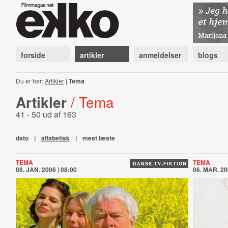
forside
artikler
anmeldelser
blogs
Du er her:
Artikler
|
Tema
Artikler
/ Tema
41 - 50 ud af 163
dato
|
alfabetisk
|
mest læste
TEMA
TEMA
DANSK TV-FIKTION
08. JAN. 2006 | 08:00
06. MAR. 20