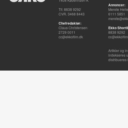
1408 København K
Annoncer:
Tlf. 8838 9292
Merete Hell
CVR. 3468 8443
6111 5851
merete@ekko
Chefredaktør:
Claus Christensen
Ekko Shortli
2729 0011
8838 9292
cc@ekkofilm.dk
cc@ekkofilm
Artikler og i
indekseres u
distribueres