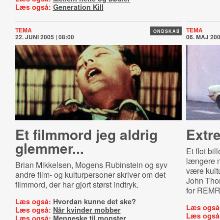
Læs også:
Generation Kill
TEMA
TEMA
ONDSKAB
22. JUNI 2005 | 08:00
06. MAJ 200
Et filmmord jeg aldrig
Extr
glemmer...
Et flot bi
længere n
Brian Mikkelsen, Mogens Rubinstein og syv
være kult
andre film- og kulturpersoner skriver om det
John Thor
filmmord, der har gjort størst indtryk.
for REMR
Læs også:
Hvordan kunne det ske?
Læs også
Læs også:
Når kvinder mobber
Læs også
Læs også:
Menneske til monster