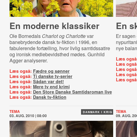
En moderne klassiker
En s
Ole Bornedals
Charlot og Charlotte
var
Er sagen 
banebrydende dansk tv-fiktion i 1996, en
nypuritan
fabulerende fortælling, hvor livlig samtidssatire
nye balan
og ironisk mediebevidsthed mødes. Gunhild
Læs også
Agger analyserer.
Læs også
Læs også
Læs også:
Fædre og sønner
Læs også
Læs også:
Ti danske tv-serier
Læs også
Læs også:
Sådan var det!
Læs også:
Mere tv end krimi
Læs også:
Den Store Danske Samtidsroman live
Læs også:
Dansk tv-fiktion
TEMA
TEMA
DANMARK I KRIG
03. AUG. 2010 | 08:00
09. AUG. 20