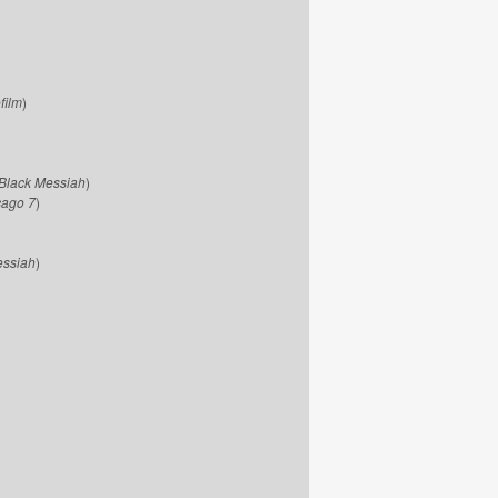
film
)
Black Messiah
)
cago 7
)
essiah
)