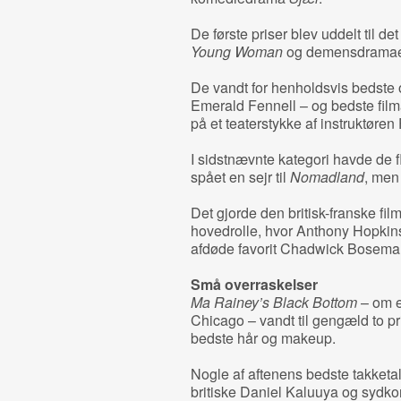
De første priser blev uddelt til
Young Woman
og demensdrama
De vandt for henholdsvis bedste o
Emerald Fennell – og bedste filma
på et teaterstykke af instruktøren 
I sidstnævnte kategori havde de f
spået en sejr til
Nomadland
, me
Det gjorde den britisk-franske fi
hovedrolle, hvor Anthony Hopkins
afdøde favorit Chadwick Bosema
Små overraskelser
Ma Rainey’s Black Bottom
– om e
Chicago – vandt til gengæld to p
bedste hår og makeup.
Nogle af aftenens bedste takketa
britiske Daniel Kaluuya og sydk