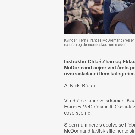
Kvinden Fern (Frances McDormand) rejser ru
naturen og de mennesker, hun møder.
Instruktør Chloé Zhao og Ekko
McDormand sejrer ved årets pri
overraskelser i flere kategorier.
Af Nicki Bruun
Vi udråbte landevejsdramaet
No
Frances McDormand til Oscar-favo
coverstjerne.
Siden nummerets udgivelse i febru
McDormand faktisk ville hente sin