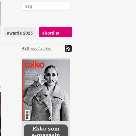
awards 2025
shortlist
RSS-feed / artikler
s