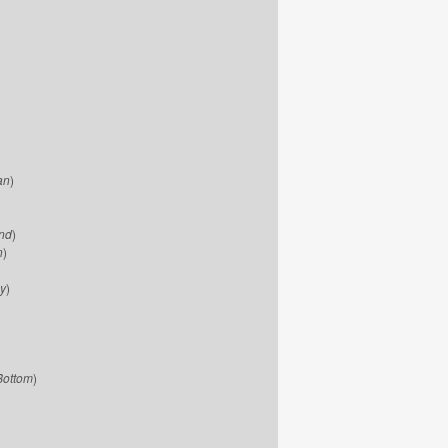
an
)
nd
)
n
)
ay
)
Bottom
)