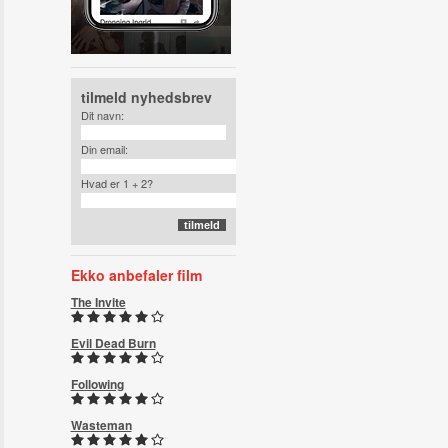
tilmeld nyhedsbrev
Dit navn:
Din email:
Hvad er 1 + 2?
Ekko anbefaler film
The Invite
Evil Dead Burn
Following
Wasteman