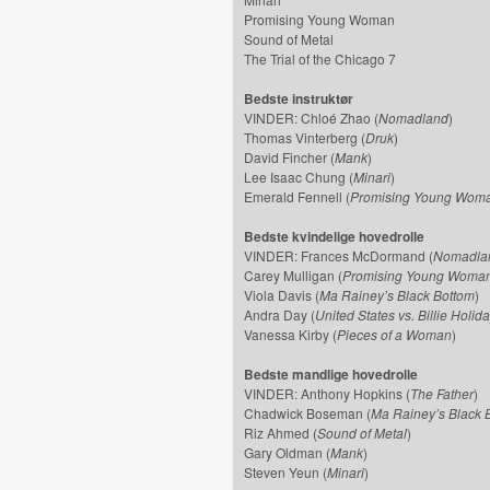
Promising Young Woman
Sound of Metal
The Trial of the Chicago 7
Bedste instruktør
VINDER: Chloé Zhao (
Nomadland
)
Thomas Vinterberg (
Druk
)
David Fincher (
Mank
)
Lee Isaac Chung (
Minari
)
Emerald Fennell (
Promising Young Wom
Bedste kvindelige hovedrolle
VINDER: Frances McDormand (
Nomadla
Carey Mulligan (
Promising Young Woma
Viola Davis (
Ma Rainey’s Black Bottom
)
Andra Day (
United States vs. Billie Holid
Vanessa Kirby (
Pieces of a Woman
)
Bedste mandlige hovedrolle
VINDER: Anthony Hopkins (
The Father
)
Chadwick Boseman (
Ma Rainey’s Black 
Riz Ahmed (
Sound of Metal
)
Gary Oldman (
Mank
)
Steven Yeun (
Minari
)