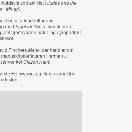
nholdsvis sort aktivist i
Judas and the
r i
Minari
.
dt i en af prisuddelingens
ang med
Fight for You
af kunstneren
g det hjertevarme natur- og dyreportræt
stikket.
 David Finchers
Mank
, der handler om
manuskriptforfatteren Herman J.
esterværket
Citizen Kane
.
mle Hollywood, og filmen vandt for
n design.