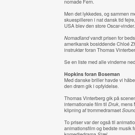
nomade Fern.
Men det lykkedes, og sammen me
skuespilleren i nat dansk tid fejr
USA blev den store Oscar-vinder.
Nomadland
vandt prisen for bedst
amerikansk bosiddende Chloé Zh
instruktør foran Thomas Vinterbe
Se en liste med alle vinderne nede
Hopkins foran Boseman
Med danske briller havde vi håbet
den drøm gik i opfyldelse.
Thomas Vinterberg gik på scenen 
internationale film til
Druk
, mens 
klipning af trommedramaet
Sound
To priser var der også til animati
animationsfilm og bedste musik f
komediedrama
Sjæl
.