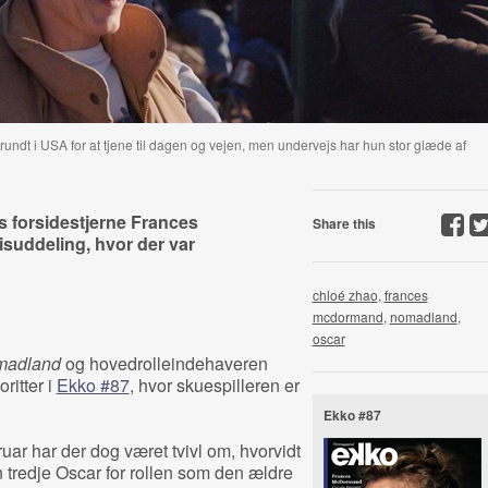
ndt i USA for at tjene til dagen og vejen, men undervejs har hun stor glæde af
s forsidestjerne Frances
Share this
suddeling, hvor der var
chloé zhao
,
frances
mcdormand
,
nomadland
,
oscar
madland
og hovedrolleindehaveren
ritter i
Ekko #87
, hvor skuespilleren er
Ekko #87
ar har der dog været tvivl om, hvorvidt
 tredje Oscar for rollen som den ældre