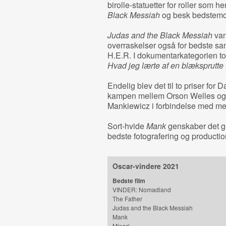
birolle-statuetter for roller som he
Black Messiah
og besk bedstemo
Judas and the Black Messiah
van
overraskelser også for bedste s
H.E.R. I dokumentarkategorien to
Hvad jeg lærte af en blæksprutte
Endelig blev det til to priser for
kampen mellem Orson Welles og 
Mankiewicz i forbindelse med m
Sort-hvide
Mank
genskaber det ga
bedste fotografering og productio
Oscar-vindere 2021
Bedste film
VINDER: Nomadland
The Father
Judas and the Black Messiah
Mank
Minari