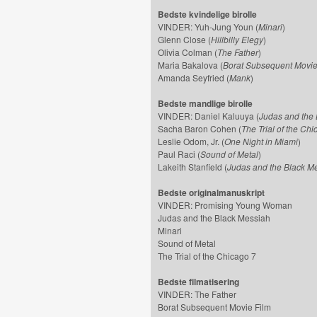
Bedste kvindelige birolle
VINDER: Yuh-Jung Youn (
Minari
)
Glenn Close (
Hillbilly Elegy
)
Olivia Colman (
The Father
)
Maria Bakalova (
Borat Subsequent Movie
Amanda Seyfried (
Mank
)
Bedste mandlige birolle
VINDER: Daniel Kaluuya (
Judas and the 
Sacha Baron Cohen (
The Trial of the Chi
Leslie Odom, Jr. (
One Night in Miami
)
Paul Raci (
Sound of Metal
)
Lakeith Stanfield (
Judas and the Black M
Bedste originalmanuskript
VINDER: Promising Young Woman
Judas and the Black Messiah
Minari
Sound of Metal
The Trial of the Chicago 7
Bedste filmatisering
VINDER: The Father
Borat Subsequent Movie Film