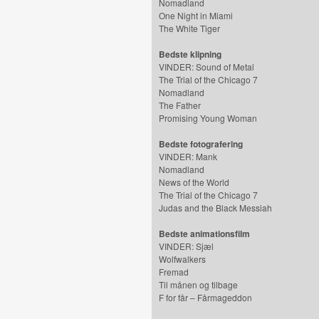
Nomadland
One Night in Miami
The White Tiger
Bedste klipning
VINDER: Sound of Metal
The Trial of the Chicago 7
Nomadland
The Father
Promising Young Woman
Bedste fotografering
VINDER: Mank
Nomadland
News of the World
The Trial of the Chicago 7
Judas and the Black Messiah
Bedste animationsfilm
VINDER: Sjæl
Wolfwalkers
Fremad
Til månen og tilbage
F for får – Fårmageddon