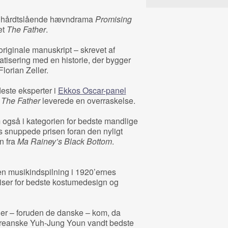
 det hårdtslående hævndrama
Promising
et
The Father
.
riginale manuskript – skrevet af
tisering med en historie, der bygger
Florian Zeller.
leste eksperter i
Ekkos Oscar-panel
n
The Father
leverede en overraskelse.
lm også i kategorien for bedste mandlige
 snuppede prisen foran den nyligt
n fra
Ma Rainey’s Black Bottom
.
n musikindspilning i 1920’ernes
riser for bedste kostumedesign og
ler – foruden de danske – kom, da
oreanske Yuh-Jung Youn vandt bedste