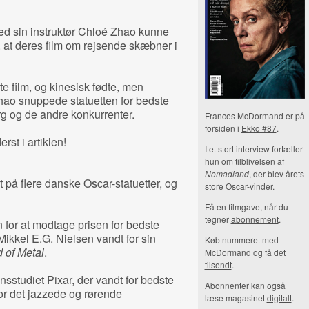
d sin instruktør Chloé Zhao kunne
e, at deres film om rejsende skæbner i
e film, og kinesisk fødte, men
ao snuppede statuetten for bedste
rg og de andre konkurrenter.
Frances McDormand er på
forsiden i
Ekko #87
.
rst i artiklen!
I et stort interview fortæller
hun om tilblivelsen af
Nomadland
, der blev årets
 på flere danske Oscar-statuetter, og
store Oscar-vinder.
Få en filmgave, når du
tegner
abonnement
.
for at modtage prisen for bedste
Mikkel E.G. Nielsen vandt for sin
Køb nummeret med
 of Metal
.
McDormand og få det
tilsendt
.
onsstudiet Pixar, der vandt for bedste
Abonnenter kan også
or det jazzede og rørende
læse magasinet
digitalt
.