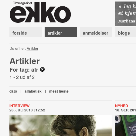
forside
artikler
anmeldelser
blogs
Du er her:
Artikler
Artikler
For tag: afr
1 - 2 ud af 2
dato
|
alfabetisk
|
mest læste
INTERVIEW
NYHED
28. JULI 2013 | 12:52
18. SEP. 201