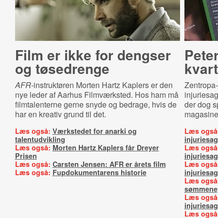
Film er ikke for dengser
Pete
og tøsedrenge
kvart
AFR
-instruktøren Morten Hartz Kaplers er den
Zentropa-d
nye leder af Aarhus Filmværksted. Hos ham må
injuriesa
filmtalenterne gerne snyde og bedrage, hvis de
der dog s
har en kreativ grund til det.
magasine
Læs også:
Værkstedet for anarki og
Læs også
talentudvikling
injuriesag
Læs også:
Morten Hartz Kaplers får Dreyer
Læs også
Prisen
injuriesa
Læs også:
Carsten Jensen: AFR er årets film
Læs også
Læs også:
Fupdokumentarens historie
injuriesag
Læs også
sømmene
Læs også
injuriesag
Læs også