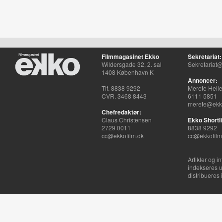
Filmmagasinet Ekko
Sekretariat:
Wildersgade 32, 2. sal
Sekretariat@
1408 København K
Annoncer:
Tlf. 8838 9292
Merete Hell
CVR. 3468 8443
6111 5851
merete@ekko
Chefredaktør:
Claus Christensen
Ekko Shortli
2729 0011
8838 9292
cc@ekkofilm.dk
cc@ekkofilm
Artikler og i
indekseres u
distribueres