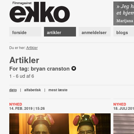
forside
artikler
anmeldelser
blogs
Du er her:
Artikler
Artikler
For tag: bryan cranston
1 - 6 ud af 6
dato
|
alfabetisk
|
mest læste
NYHED
NYHED
14. FEB. 2019 | 15:26
18. JULI 201