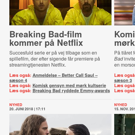
Breaking Bad-film
Komi
kommer på Netflix
mørk 
Succesfuld serie er på vej tilbage som en
På tiåret 
spillefilm, der efter sigende får premiere på
Bad
invi
streamingtjenesten Netflix.
en morsom
Læs også:
Anmeldelse – Better Call Saul –
Læs også
sæson 4
sæson 3
Læs også:
Komisk gensyn med mørk kultserie
Læs også
Læs også:
Breaking Bad ryddede Emmy-awards
Læs også
NYHED
NYHED
20. JUNI 2018 | 17:11
15. NOV. 201