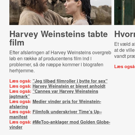
Harvey Weinsteins tabte
Hvorn
film
Et væld a
at de vill
Efter afsløringen af Harvey Weinsteins overgreb
vandt præ
løb en række af producentens film ind i
problemer, så de næppe kommer i biografen
Læs også
herhjemme.
Læs også:
”Jeg tilbød filmroller i bytte for sex”
Læs også:
Harvey Weinstein er blevet anholdt
Læs også:
”Cannes var Harvey Weinsteins
jagtmark”
Læs også:
Medier vinder pris for Weinstein-
afsløring
Læs også:
Filmfolk underskriver Time’s Up–
manifest
Læs også:
#MeToo-anklager mod Golden Globe-
vinder