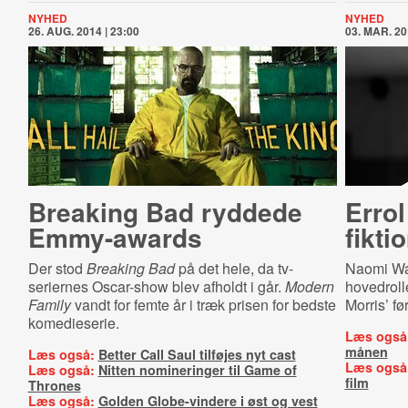
NYHED
NYHED
26. AUG. 2014 | 23:00
03. MAR. 20
Breaking Bad ryddede
Errol
Emmy-awards
fikti
Der stod
Breaking Bad
på det hele, da tv-
Naomi Wat
seriernes Oscar-show blev afholdt i går.
Modern
hovedroll
Family
vandt for femte år i træk prisen for bedste
Morris’ før
komedieserie.
Læs også
månen
Læs også:
Better Call Saul tilføjes nyt cast
Læs også
Læs også:
Nitten nomineringer til Game of
film
Thrones
Læs også:
Golden Globe-vindere i øst og vest