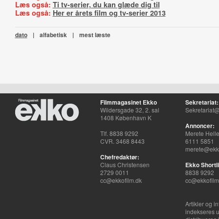
Læs også:
Ti tv-serier, du kan glæde dig til
Læs også:
Her er årets film og tv-serier 2013
dato
|
alfabetisk
|
mest læste
Filmmagasinet Ekko
Sekretariat:
Wildersgade 32, 2. sal
Sekretariat@
1408 København K
Annoncer:
Tlf. 8838 9292
Merete Hell
CVR. 3468 8443
6111 5851
merete@ekko
Chefredaktør:
Claus Christensen
Ekko Shortli
2729 0011
8838 9292
cc@ekkofilm.dk
cc@ekkofilm
Artikler og i
indekseres u