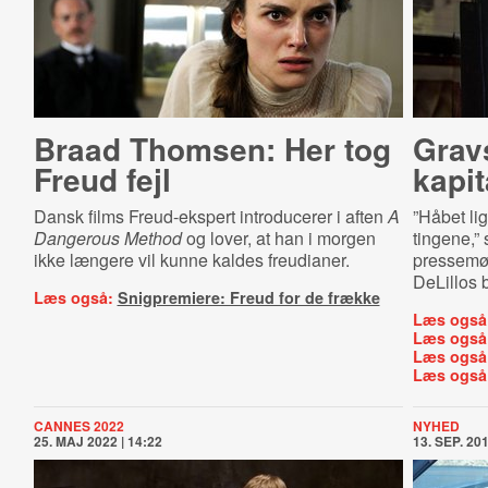
Braad Thomsen: Her tog
Gravs
Freud fejl
kapi
Dansk films Freud-ekspert introducerer i aften
A
”Håbet lig
Dangerous Method
og lover, at han i morgen
tingene,”
ikke længere vil kunne kaldes freudianer.
pressemød
DeLillos 
Læs også:
Snigpremiere: Freud for de frække
Læs også
Læs også
Læs også
Læs også
CANNES 2022
NYHED
25. MAJ 2022 | 14:22
13. SEP. 201