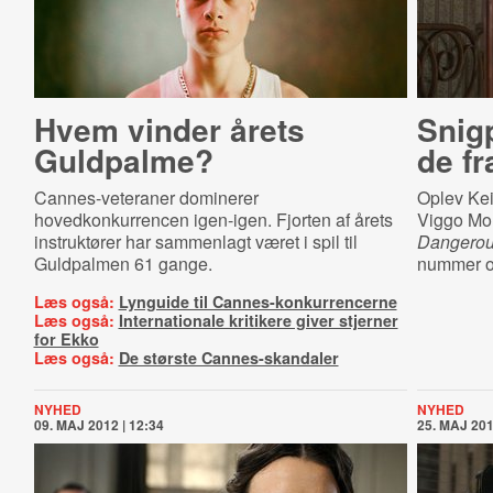
Hvem vinder årets
Snig
Guldpalme?
de f
Cannes-veteraner dominerer
Oplev Kei
hovedkonkurrencen igen-igen. Fjorten af årets
Viggo Mor
instruktører har sammenlagt været i spil til
Dangerou
Guldpalmen 61 gange.
nummer o
Læs også:
Lynguide til Cannes-konkurrencerne
Læs også:
Internationale kritikere giver stjerner
for Ekko
Læs også:
De største Cannes-skandaler
NYHED
NYHED
09. MAJ 2012 | 12:34
25. MAJ 201