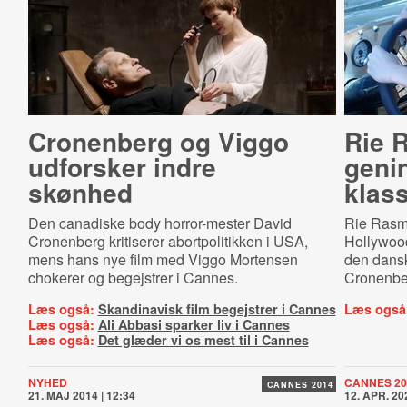
Cronenberg og Viggo
Rie 
udforsker indre
genin
skønhed
klas­s
Den canadiske body horror-mester David
Rie Rasmu
Cronenberg kritiserer abortpolitikken i USA,
Hollywood
mens hans nye film med Viggo Mortensen
den danske
chokerer og begejstrer i Cannes.
Cronenber
Læs også:
Skandinavisk film begejstrer i Cannes
Læs også
Læs også:
Ali Abbasi sparker liv i Cannes
Læs også:
Det glæder vi os mest til i Cannes
NYHED
CANNES 20
CANNES 2014
21. MAJ 2014 | 12:34
12. APR. 202