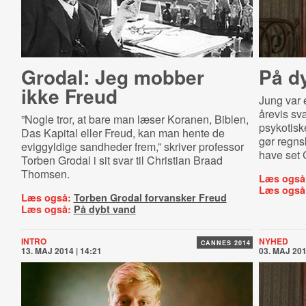
Grodal: Jeg mobber
På d
ikke Freud
Jung var e
årevis svæ
”Nogle tror, at bare man læser Koranen, Biblen,
psykotisk
Das Kapital eller Freud, kan man hente de
gør regns
eviggyldige sandheder frem,” skriver professor
have set
Torben Grodal i sit svar til Christian Braad
Thomsen.
Læs også
Læs også
Læs også:
Torben Grodal forvansker Freud
Læs også:
På dybt vand
INTRO
NYHED
CANNES 2014
13. MAJ 2014 | 14:21
03. MAJ 201