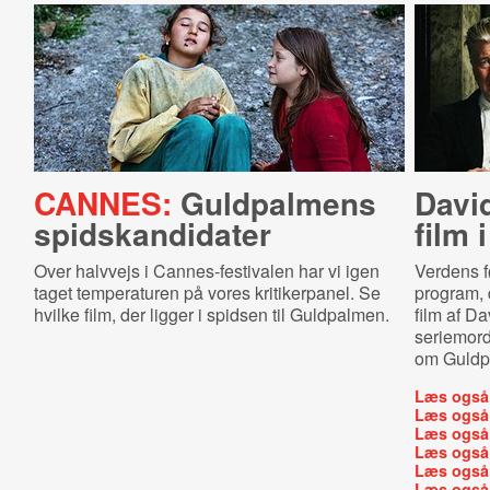
CANNES:
Guldpalmens
Davi
spids­kan­di­da­ter
film 
Over halvvejs i Cannes-festivalen har vi igen
Verdens fø
taget temperaturen på vores kritikerpanel. Se
program, 
hvilke film, der ligger i spidsen til Guldpalmen.
film af D
seriemord
om Guldp
Læs også
Læs også
Læs også
Læs også
Læs også
Læs også