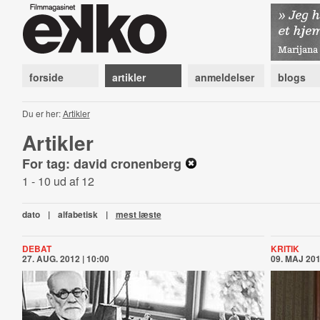
forside
artikler
anmeldelser
blogs
Du er her:
Artikler
Artikler
For tag: david cronenberg
1 - 10 ud af 12
dato
|
alfabetisk
|
mest læste
DEBAT
KRITIK
27. AUG. 2012 | 10:00
09. MAJ 201