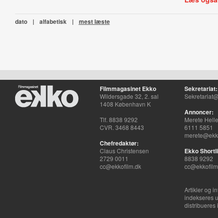
dato
|
alfabetisk
|
mest læste
Filmmagasinet Ekko
Sekretariat:
Wildersgade 32, 2. sal
Sekretariat@
1408 København K
Annoncer:
Tlf. 8838 9292
Merete Hell
CVR. 3468 8443
6111 5851
merete@ekko
Chefredaktør:
Claus Christensen
Ekko Shortli
2729 0011
8838 9292
cc@ekkofilm.dk
cc@ekkofilm
Artikler og i
indekseres u
distribueres