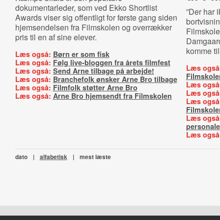
dokumentarleder, som ved Ekko Shortlist
”Der har 
Awards viser sig offentligt for første gang siden
bortvisni
hjemsendelsen fra Filmskolen og overrækker
Filmskole,
pris til en af sine elever.
Damgaard
komme til
Læs også:
Børn er som fisk
Læs også:
Følg live-bloggen fra årets filmfest
Læs også
Læs også:
Send Arne tilbage på arbejde!
Filmskole
Læs også:
Branchefolk ønsker Arne Bro tilbage
Læs også
Læs også:
Filmfolk støtter Arne Bro
Læs også
Læs også:
Arne Bro hjemsendt fra Filmskolen
Læs også
Filmskole
Læs også
personal
Læs også
dato
|
alfabetisk
|
mest læste