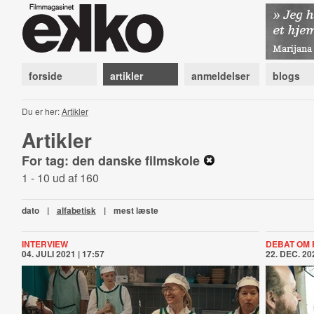
forside
artikler
anmeldelser
blogs
Du er her:
Artikler
Artikler
For tag: den danske filmskole
1 - 10 ud af 160
dato
|
alfabetisk
|
mest læste
INTERVIEW
DEBAT OM 
04. JULI 2021 | 17:57
22. DEC. 202