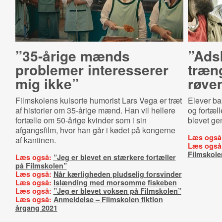
”35-årige mænds
”Adsk
problemer interesserer
træng
mig ikke”
røve
Filmskolens kulsorte humorist Lars Vega er træt
Elever ba
af historier om 35-årige mænd. Han vil hellere
og fortæl
fortælle om 50-årige kvinder som i sin
blevet gen
afgangsfilm, hvor han går i kødet på kongerne
Læs også
af kantinen.
Læs også
Filmskole
Læs også:
”Jeg er blevet en stærkere fortæller
på Filmskolen”
Læs også:
Når kærligheden pludselig forsvinder
Læs også:
Islænding med morsomme fiskeben
Læs også:
”Jeg er blevet voksen på Filmskolen”
Læs også:
Anmeldelse – Filmskolen fiktion
årgang 2021