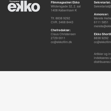
Filmmagasinet Ekko
Sekretariat:
Wildersgade 32, 2. sal
Sekretariat@
1408 København K
Annoncer:
Tlf. 8838 9292
Merete Hell
CVR. 3468 8443
6111 5851
merete@ekko
Chefredaktør:
Claus Christensen
Ekko Shortli
2729 0011
8838 9292
cc@ekkofilm.dk
cc@ekkofilm
Artikler og i
indekseres u
distribueres