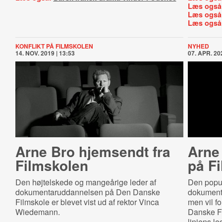
Læs også
Læs også
Læs også
KONFLIKT PÅ FILMSKOLEN
NYHED
14. NOV. 2019 | 13:53
07. APR. 202
Arne Bro hjemsendt fra
Arne 
Filmskolen
på F
Den højtelskede og mangeårige leder af
Den popul
dokumentaruddannelsen på Den Danske
dokumenta
Filmskole er blevet vist ud af rektor Vinca
men vil f
Wiedemann.
Danske Fi
linjens le