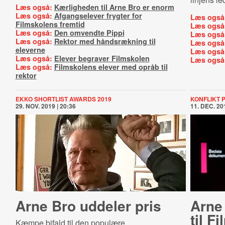
Læs også:
Kærligheden til Arne Bro er enorm
Læs også:
Afgangselever frygter for
Læs også
Filmskolens fremtid
Læs også
Læs også:
Den omvendte Pippi
Læs også
Læs også:
Rektor med håndsrækning til
Læs også
eleverne
Læs også
Læs også:
Elever begraver Filmskolen
Læs også
Læs også:
Filmskolens elever med opråb til
rektor
EKKO SHORTLIST AWARDS 2019
KONFLIKT 
29. NOV. 2019 | 20:36
11. DEC. 201
Arne Bro uddeler pris
Arne
til F
Kæmpe bifald til den populære