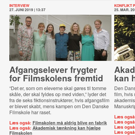
INTERVIEW
KONFLIKT 
27. JUNI 2019 | 13:37
25. MAR. 20
Afgangselever frygter
Akad
for Filmskolens fremtid
kan 
”Det er, som om eleverne skal gøres til tomme
Den Dansk
skåle, der skal fyldes op med viden,” lyder det
film, hvis
fra de seks fiktionsinstruktører, hvis afgangsfilm
akademisk
er blevet skabt, mens kampen om Den Danske
Manuskrip
Filmskole har raset.
Læs også
Læs også
Læs også:
Filmskolen må aldrig blive en fabrik
Læs også
Læs også:
Akademisk tænkning kan hjælpe
Læs også
Filmskolen