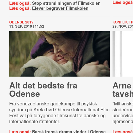
Læs også
Læs også:
Stop strømliningen af Filmskolen
Læs også:
Elever begraver Filmskolen
ODENSE 2019
KONFLIKT 
13. SEP. 2019 | 11:52
29. NOV. 201
Alt det bedste fra
Arne
Odense
tavs
Fra venezuelanske gadekampe til psykisk
”Mit ønsk
sygdom på Kreta bød Odense International Film
studerend
Festival på forrygende filmkunst fra danske og
undervise
internationale råtalenter.
hjemsend
Læs også:
Barsk iransk drama vinder i Odense
Læs også