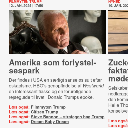
FILMMYTEN TRUMP
NYHED
12. JAN. 2025 | 17:50
10. JAN. 202
Amerika som for­ly­stel­
Zuck
ses­park
fakta
mød
Der findes i USA en særligt sanseløs sult efter
eskapisme. HBO’s genopfindelse af
Westworld
Selskabe
en interessant fiasko og en foruroligende
nedlægger
rejseguide til livet i Donald Trumps epoke.
den komm
Helle Tho
Læs også:
Filmmyten Trump
konsekven
Læs også:
Citizen Trump
Læs også:
Steve Bannon – strategen bag Trump
Læs også
Læs også:
Dream Baby Dream
Læs også