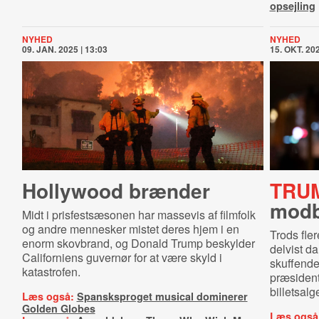
opsejling
NYHED
NYHED
09. JAN. 2025 | 13:03
15. OKT. 202
Hollywood brænder
TRU
modb
Midt i prisfestsæsonen har massevis af filmfolk
og andre mennesker mistet deres hjem i en
Trods fle
enorm skovbrand, og Donald Trump beskylder
delvist d
Californiens guvernør for at være skyld i
skuffende
katastrofen.
præsident
billetsalge
Læs også:
Spansksproget musical dominerer
Golden Globes
Læs også