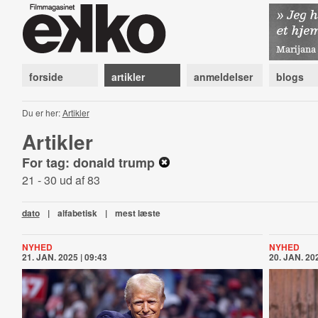
forside
artikler
anmeldelser
blogs
Du er her:
Artikler
Artikler
For tag: donald trump
21 - 30 ud af 83
dato
|
alfabetisk
|
mest læste
NYHED
NYHED
21. JAN. 2025 | 09:43
20. JAN. 202