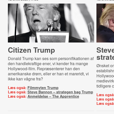
Citizen Trump
Stev
stra
Donald Trump kan ses som personifikationen af
den handlekraftige ener, vi kender fra mange
Ønsket om
Hollywood-film. Repræsenterer han den
establish
amerikanske drøm, eller er han et mareridt, vi
Hollywoo
ikke kan vågne fra?
medievirk
tidligere
Læs også:
Filmmyten Trump
Læs også:
Steve Bannon – strategen bag Trump
Læs også
Læs også:
Anmeldelse – The Apprentice
Læs også
Læs også