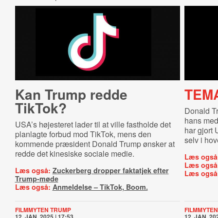
Kan Trump redde
TEM
TikTok?
Donald T
hans medi
USA’s højesteret lader til at ville fastholde det
har gjort 
planlagte forbud mod TikTok, mens den
selv i hov
kommende præsident Donald Trump ønsker at
redde det kinesiske sociale medie.
Læs også
Læs også
Læs også:
Zuckerberg dropper faktatjek efter
Læs også
Trump-møde
Læs også:
Anmeldelse – TikTok, Boom.
FILMMYTEN TRUMP
FILMMYTEN
12. JAN. 2025 | 17:53
12. JAN. 202