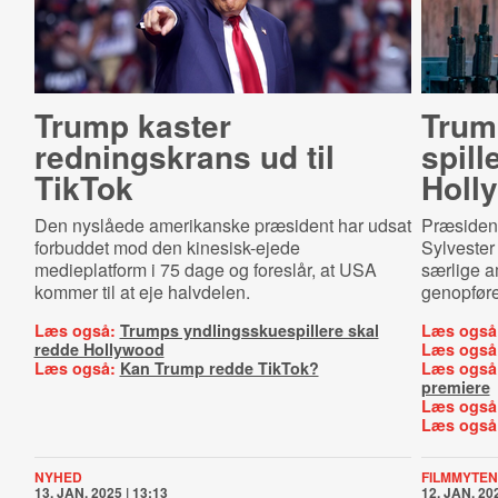
Trump kaster
Trump
redningskrans ud til
spil­
TikTok
Holl
Den nyslåede amerikanske præsident har udsat
Præsident
forbuddet mod den kinesisk-ejede
Sylvester
medieplatform i 75 dage og foreslår, at USA
særlige a
kommer til at eje halvdelen.
genopføre
Læs også:
Trumps yndlingsskuespillere skal
Læs også
redde Hollywood
Læs også
Læs også:
Kan Trump redde TikTok?
Læs også
premiere
Læs også
Læs også
NYHED
FILMMYTEN
13. JAN. 2025 | 13:13
12. JAN. 202