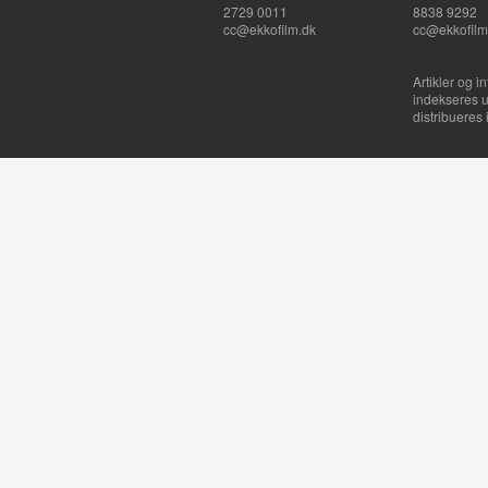
2729 0011
8838 9292
cc@ekkofilm.dk
cc@ekkofilm
Artikler og i
indekseres u
distribueres