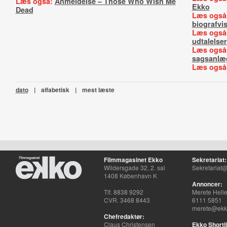
Læs også:
Anmeldelse – Those Who Wish Me
Ekko
Dead
Læs også
biografvi
Læs også
udtalelser
Læs også
sagsanlæ
Læs også
dato
|
alfabetisk
|
mest læste
Filmmagasinet Ekko
Sekretariat:
Wildersgade 32, 2. sal
Sekretariat@
1408 København K
Annoncer:
Tlf. 8838 9292
Merete Hell
CVR. 3468 8443
6111 5851
merete@ekko
Chefredaktør:
Claus Christensen
Ekko Shortli