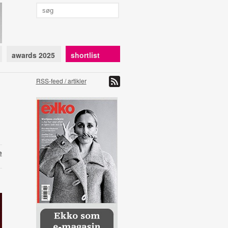
awards 2025
shortlist
RSS-feed / artikler
e