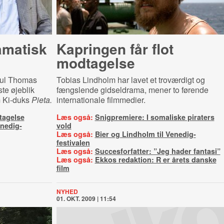
amatisk
Kapringen får flot
modtagelse
aul Thomas
Tobias Lindholm har lavet et troværdigt og
te øjeblik
fængslende gidseldrama, mener to førende
m Ki-duks
Pieta.
internationale filmmedier.
tagelse
Læs også:
Snigpremiere: I somaliske piraters
enedig-
vold
Læs også:
Bier og Lindholm til Venedig-
festivalen
Læs også:
Succesforfatter: ”Jeg hader fantasi”
Læs også:
Ekkos redaktion: R er årets danske
film
NYHED
01. OKT. 2009 | 11:54