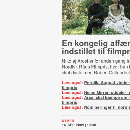
En kongelig affæ
indstillet til filmp
Nikolaj Arcel er for anden gang inds
Nordisk Råds Filmpris, hvor han 
skal dyste med Ruben Östlunds
Læs også:
Pernilla August vinder
filmpris
Læs også:
Helen Mirren uddeler n
Læs også:
Arcel skal kæmpe om 
filmpris
Læs også:
Nomineringer til nordis
NYHED
14. SEP. 2009 | 10:30