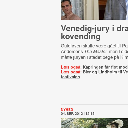
Venedig-jury i dr
kovending
Guldløven skulle være gået til P
Andersons
The Master,
men i sids
måtte juryen i stedet pege på Ki
Læs også:
Kapringen får flot mod
Læs også:
Bier og Lindholm til V
festivalen
NYHED
04. SEP. 2012 | 12:15