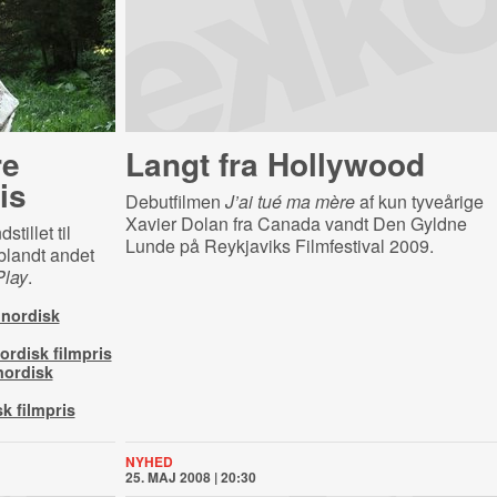
re
Langt fra Hollywood
ris
Debutfilmen
J’ai tué ma mère
af kun tyveårige
Xavier Dolan fra Canada vandt Den Gyldne
tillet til
Lunde på Reykjaviks Filmfestival 2009.
blandt andet
Play
.
 nordisk
ordisk filmpris
nordisk
k filmpris
NYHED
25. MAJ 2008 | 20:30