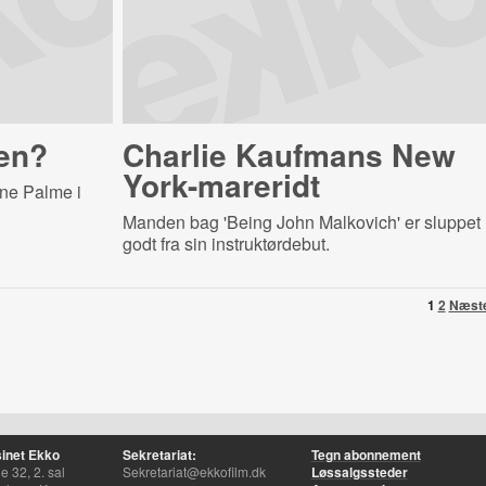
ten?
Charlie Kaufmans New
York-mareridt
ne Palme i
Manden bag 'Being John Malkovich' er sluppet
godt fra sin instruktørdebut.
1
2
Næst
inet Ekko
Sekretariat:
Tegn abonnement
 32, 2. sal
Sekretariat@ekkofilm.dk
Løssalgssteder