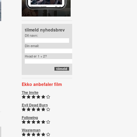
tilmeld nyhedsbrev
Dit navn:
Din email:
Hvad er 1 + 2?
Ekko anbefaler film
The Invite
Evil Dead Burn
Following
Wasteman