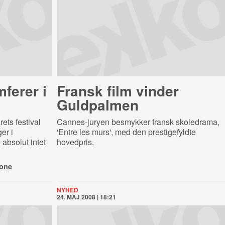
ferer i
Fransk film vinder
Guldpalmen
ets festival
Cannes-juryen besmykker fransk skoledrama,
er i
'Entre les murs', med den prestigefyldte
absolut intet
hovedpris.
one
NYHED
24. MAJ 2008 | 18:21