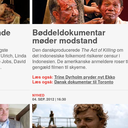
­de
Bød­del­do­ku­men­tar
møder modstand
gste
Den danskproducerede
The Act of Killing
om
 Ulrich, Linda
det indonesiske folkemord risikerer censur i
e Jobs, David
Indonesien. De amerikanske anmeldere roser ti
.
gengæld filmen til skyerne.
Læs også:
Trine Dyrholm pryder nyt Ekko
Læs også:
Dansk dokumentar til Toronto
NYHED
04. SEP. 2012 | 16:30