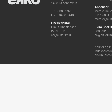
1408 København K
Annoncer:
Tlf. 8838 9292
Merete Hell
CVR. 3468 8443
6111 5851
merete@ekko
Chefredaktør:
Claus Christensen
Ekko Shortli
2729 0011
8838 9292
cc@ekkofilm.dk
cc@ekkofilm
Artikler og i
indekseres u
distribueres