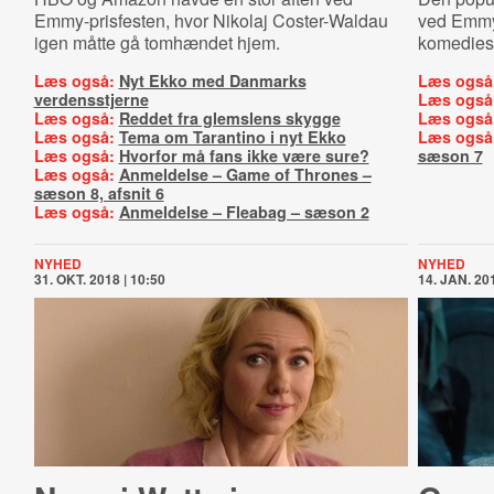
Emmy-prisfesten, hvor Nikolaj Coster-Waldau
ved Emmy-
igen måtte gå tomhændet hjem.
komediese
Læs også:
Nyt Ekko med Danmarks
Læs også
verdensstjerne
Læs også
Læs også:
Reddet fra glemslens skygge
Læs også
Læs også:
Tema om Tarantino i nyt Ekko
Læs også
Læs også:
Hvorfor må fans ikke være sure?
sæson 7
Læs også:
Anmeldelse – Game of Thrones –
sæson 8, afsnit 6
Læs også:
Anmeldelse – Fleabag – sæson 2
NYHED
NYHED
31. OKT. 2018 | 10:50
14. JAN. 201