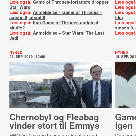
Læs også:
Game of Thrones-forfattere dropper
Læs også
Star Wars
Læs også
Læs også:
Anmeldelse – Game of Thrones –
Læs også
sæson 8, afsnit 6
film
Læs også:
Kan Game of Thrones undgå at
Læs også
skuffe?
sæson 8, a
Læs også:
Anmeldelse – Star Wars: The Last
Læs også
Jedi
NYHED
NYHED
23. SEP. 2019 | 12:00
18. SEP. 201
Chernobyl og Fleabag
Game
vinder stort til Emmys
igen
HBO og Amazon havde en stor aften ved
Den popul