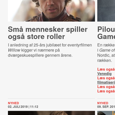
Små mennesker spiller
Pilo
også store roller
Game
I anledning af 25-års jubilæet for eventyrfilmen
En række 
Willow
kigger vi nærmere på
i
Game of
dværgeskuespillere gennem årene.
Nordic, a
rækken.
Læs også
Venedig
Læs også
filmatiser
Læs også
Læs også
NYHED
NYHED
02. JULI 2019 | 11:12
09. SEP. 201