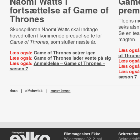
Naomi Watts i
Game
fortsættelse af Game of
prem
Thrones
Tidens me
seks afsni
Skuespilleren Naomi Watts skal indtage
Se en tea
hovedrollen i kommende prequel-serie for
magten.
Game of Thrones
, som slutter næste år.
Læs også
Læs også:
Game of Thrones sejrer igen
of Throne
Læs også:
Game of Thrones lader vente på sig
Læs også
Læs også:
Anmeldelse – Game of Thrones –
Læs også
sæson 7
Læs også
sæson 7
dato
|
alfabetisk
|
mest læste
Filmmagasinet Ekko
Sekretariat:
Wildersgade 32, 2. sal
Sekretariat@