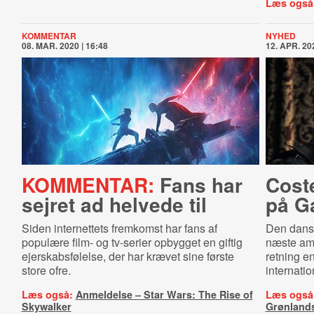
Læs også
KOMMENTAR
NYHED
08. MAR. 2020 | 16:48
12. APR. 202
KOMMENTAR:
Fans har
Cost
sejret ad helvede til
på G
Siden internettets fremkomst har fans af
Den dansk
populære film- og tv-serier opbygget en giftig
næste ame
ejerskabsfølelse, der har krævet sine første
retning e
store ofre.
internatio
Læs også:
Anmeldelse – Star Wars: The Rise of
Læs også
Skywalker
Grønlands