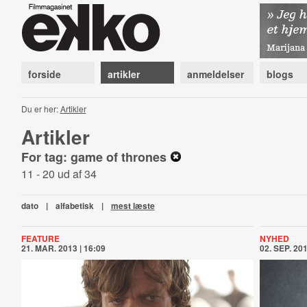
forside
artikler
anmeldelser
blogs
Du er her:
Artikler
Artikler
For tag: game of thrones
11 - 20 ud af 34
dato
|
alfabetisk
|
mest læste
FEATURE
NYHED
21. MAR. 2013 | 16:09
02. SEP. 201