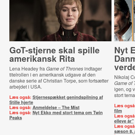
GoT-stjerne skal spille
Nyt 
amerikansk Rita
Danm
verd
Lena Headey fra
Game of Thrones
indtager
titelrollen i en amerikansk udgave af den
Nikolaj C
danske serie af Christian Torpe, som fortsætter
Game of 
arbejdet i USA.
igen, og v
stort tem
Læs også:
Stjernespækket genindspilning af
Stille hjerte
Læs også
Læs også:
Anmeldelse – The Mist
film
Læs også:
Nyt Ekko med stort tema om Twin
Læs også
Peaks
elleve år”
Læs også
sæson 8, a