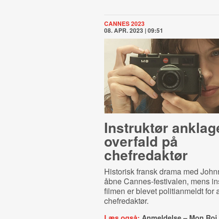
CANNES 2023
08. APR. 2023 | 09:51
Instruktør anklage
overfald på
chefredaktør
Historisk fransk drama med John
åbne Cannes-festivalen, mens in
filmen er blevet politianmeldt for 
chefredaktør.
Læs også:
Anmeldelse – Mon Roi