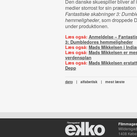
Den danske skuespiller bliver af 
medier storrost for sin præstation
Fantastiske skabninger 3: Dumbl
hemmeligheder
, som droppede 
under produktionen.
Læs også:
Anmeldelse – Fantasti
3: Dumbledores hemmeligheder
Læs også:
Mads Mikkelsen i Indi
Læs også:
Mads Mikkelsen er me
verdensplan
Læs også:
Mads Mikkelsen erstat
Depp
dato
|
alfabetisk
|
mest læste
Filmmagas
Wildersgade
1408 Købe