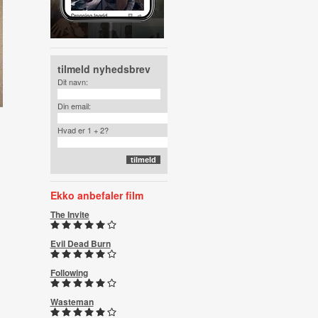
tilmeld nyhedsbrev
Dit navn:
Din email:
Hvad er 1 + 2?
Ekko anbefaler film
The Invite
Evil Dead Burn
Following
Wasteman