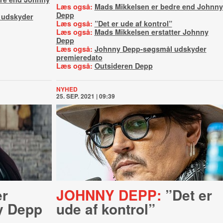
Læs også:
Mads Mikkelsen er bedre end Johnny
Depp
 udskyder
Læs også:
”Det er ude af kontrol”
Læs også:
Mads Mikkelsen erstatter Johnny
Depp
Læs også:
Johnny Depp-søgsmål udskyder
premieredato
Læs også:
Outsideren Depp
NYHED
25. SEP. 2021 | 09:39
er
JOHNNY DEPP:
”Det er
y Depp
ude af kontrol”