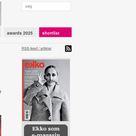
awards 2025
shortlist
RSS-feed / artikler
e