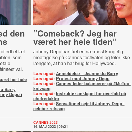
ed den
”Comeback? Jeg har
ns
været her hele tiden”
dledt et tæt
Johnny Depp har fået en nærmest kongelig
abien, som
modtagelse på Cannes-festivalen og føler ikke
betale
længere, at han har brug for Hollywood.
ilmfestival.
Læs også:
Anmeldelse – Jeanne du Barry
Læs også:
Protest mod Johnny Depp
ret her hele
Læs også:
Cannes-leder balancerer på #MeToo-
knivsæg
u Barry
Læs også:
Instruktør anklaget for overfald på
hnny Depp i
chefredaktør
Læs også:
Sensationel sejr til Johnny Depp i
celeber retssag
CANNES 2023
16. MAJ 2023 | 09:21