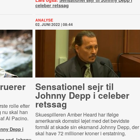
Læs også:
Sensationel sejr til Johnny Depp i
celeber retssag
ANALYSE
02. JUNI 2022 | 08:44
ruerer
Sensationel sejr til
Johnny Depp i celeber
retssag
ste rolle efter
 nu skal han
Skuespilleren Amber Heard har ifølge
 af Al Pacino.
amerikansk domstol løjet med det bevidste
formål at skade sin eksmand Johnny Depp, der
hnny Depp i
skal have 72 millioner kroner i erstatning.
dre end Johnny