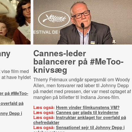
nny
Cannes-leder
balancerer på #MeToo-
knivsæg
t vise film med
 at have hyldet
Thierry Frémaux undgår spørgsmål om Woody
Allen, men forsvarer rød løber til Johnny Depp
på mødet med pressen, der var mest optaget af
er på #MeToo-
manglen på billetter til Indiana Jones-film.
 overfald på
Læs også:
Hvem vinder filmkunstens VM?
Læs også:
Cannes gør plads til kvinderne
hnny Depp i
Læs også:
Instruktør anklaget for overfald på
chefredaktør
Læs også:
Sensationel sejr til Johnny Depp i