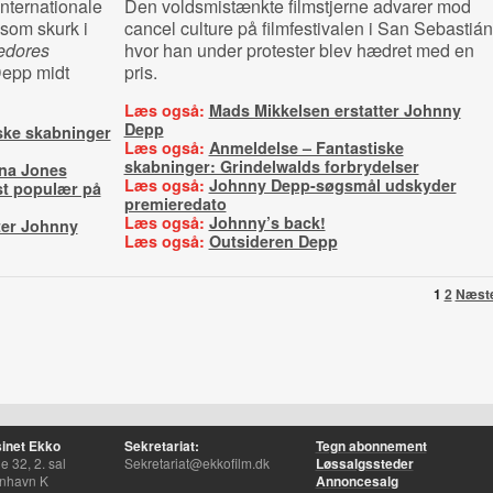
internationale
Den voldsmistænkte filmstjerne advarer mod
 som skurk i
cancel culture på filmfestivalen i San Sebastián
edores
hvor han under protester blev hædret med en
Depp midt
pris.
Læs også:
Mads Mikkelsen erstatter Johnny
Depp
ske skabninger
Læs også:
Anmeldelse – Fantastiske
skabninger: Grindelwalds forbrydelser
ana Jones
Læs også:
Johnny Depp-søgsmål udskyder
st populær på
premieredato
Læs også:
Johnny’s back!
ter Johnny
Læs også:
Outsideren Depp
1
2
Næst
inet Ekko
Sekretariat:
Tegn abonnement
 32, 2. sal
Sekretariat@ekkofilm.dk
Løssalgssteder
nhavn K
Annoncesalg