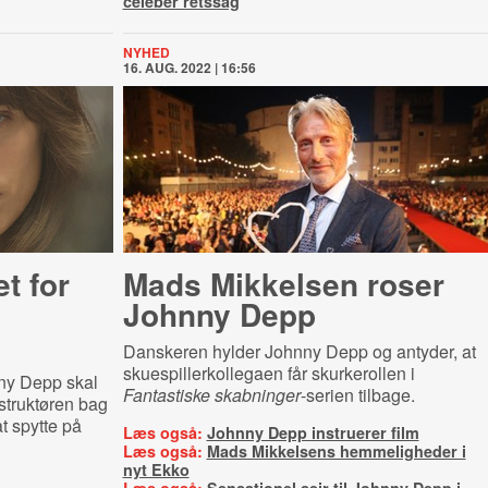
celeber retssag
NYHED
16. AUG. 2022 | 16:56
t for
Mads Mikkelsen roser
Johnny Depp
Danskeren hylder Johnny Depp og antyder, at
skuespillerkollegaen får skurkerollen i
ny Depp skal
Fantastiske skabninger
-serien tilbage.
struktøren bag
at spytte på
Læs også:
Johnny Depp instruerer film
Læs også:
Mads Mikkelsens hemmeligheder i
nyt Ekko