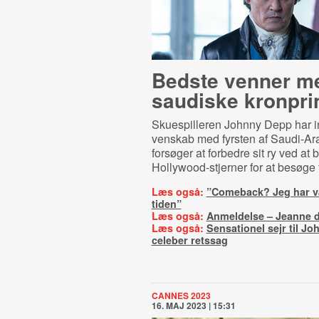
Bedste venner m
saudiske kronpri
Skuespilleren Johnny Depp har in
venskab med fyrsten af Saudi-Ar
forsøger at forbedre sit ry ved at 
Hollywood-stjerner for at besøge f
Læs også:
”Comeback? Jeg har væ
tiden”
Læs også:
Anmeldelse – Jeanne d
Læs også:
Sensationel sejr til Jo
celeber retssag
CANNES 2023
16. MAJ 2023 | 15:31