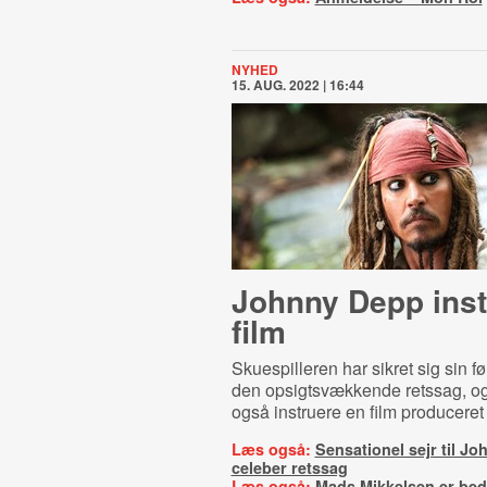
NYHED
15. AUG. 2022 | 16:44
Johnny Depp inst
film
Skuespilleren har sikret sig sin før
den opsigtsvækkende retssag, og
også instruere en film produceret
Læs også:
Sensationel sejr til Jo
celeber retssag
Læs også:
Mads Mikkelsen er be