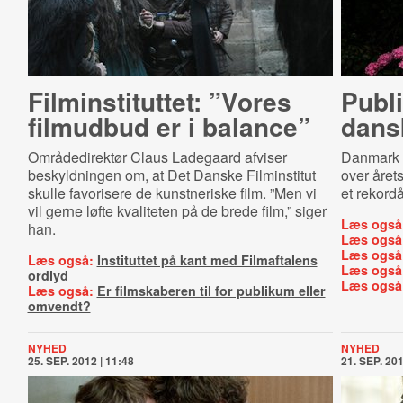
Fil­min­sti­tut­tet: ”Vores
Publ
filmudbud er i balance”
dans
Områdedirektør Claus Ladegaard afviser
Danmark h
beskyldningen om, at Det Danske Filminstitut
over årets
skulle favorisere de kunstneriske film. ”Men vi
et rekordå
vil gerne løfte kvaliteten på de brede film,” siger
Læs også
han.
Læs også
Læs også
Læs også:
Instituttet på kant med Filmaftalens
Læs også
ordlyd
Læs også
Læs også:
Er filmskaberen til for publikum eller
omvendt?
NYHED
NYHED
25. SEP. 2012 | 11:48
21. SEP. 201