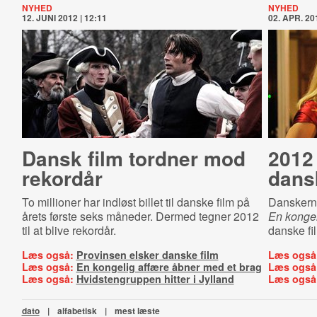
NYHED
NYHED
12. JUNI 2012 | 12:11
02. APR. 201
Dansk film tordner mod
2012 
rekordår
dans
To millioner har indløst billet til danske film på
Danskerne
årets første seks måneder. Dermed tegner 2012
En kongel
til at blive rekordår.
danske fil
Læs også:
Provinsen elsker danske film
Læs også
Læs også:
En kongelig affære åbner med et brag
Læs også
Læs også:
Hvidstengruppen hitter i Jylland
Læs også
dato
|
alfabetisk
|
mest læste