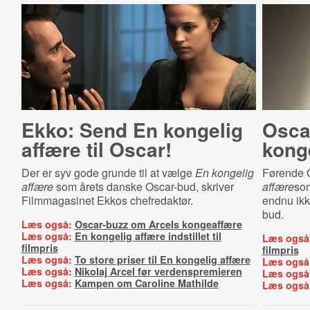
Ekko: Send En kongelig
Osca
affære til Oscar!
kong
Der er syv gode grunde til at vælge
En kongelig
Førende 
affære
som årets danske Oscar-bud, skriver
affære
som
Filmmagasinet Ekkos chefredaktør.
endnu ikk
bud.
Læs også:
Oscar-buzz om Arcels kongeaffære
Læs også:
En kongelig affære indstillet til
Læs også
filmpris
filmpris
Læs også:
To store priser til En kongelig affære
Læs også
Læs også:
Nikolaj Arcel før verdenspremieren
Læs også
Læs også:
Kampen om Caroline Mathilde
Læs også