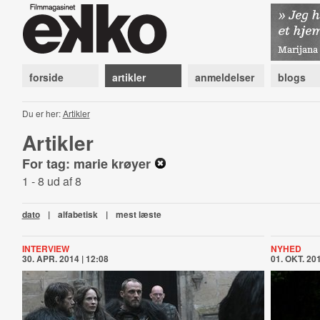
forside
artikler
anmeldelser
blogs
Du er her:
Artikler
Artikler
For tag: marie krøyer
1 - 8 ud af 8
dato
|
alfabetisk
|
mest læste
INTERVIEW
NYHED
30. APR. 2014 | 12:08
01. OKT. 201