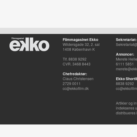
Filmmagasinet Ekko
Sekretariat:
Wildersgade 32, 2. sal
Sekretariat@
1408 København K
Annoncer:
Tlf. 8838 9292
Merete Hell
CVR. 3468 8443
6111 5851
merete@ekko
Chefredaktør:
Claus Christensen
Ekko Shortli
2729 0011
8838 9292
cc@ekkofilm.dk
cc@ekkofilm
Artikler og i
indekseres u
distribueres