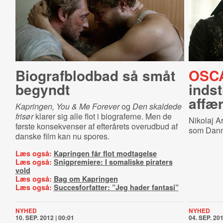
Biografblodbad så småt
OSC
begyndt
indst
affæ
Kapringen,
You & Me Forever
og
Den skaldede
frisør
klarer sig alle flot i biograferne. Men de
Nikolaj Ar
første konsekvenser af efterårets overudbud af
som Danma
danske film kan nu spores.
Læs også:
Kapringen får flot modtagelse
Læs også:
Snigpremiere: I somaliske piraters
vold
Læs også:
Bag om Kapringen
Læs også:
Succesforfatter: ”Jeg hader fantasi”
NYHED
NYHED
10. SEP. 2012 | 00:01
04. SEP. 201