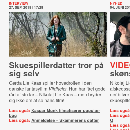
INTERVIEW
NYHED
27. SEP. 2018 | 17:28
04. JUNI 201
Sku­e­spil­ler­dat­ter tror på
VIDE
sig selv
skøn
Gerda Lie Kaas spiller hovedrollen i den
Nikolaj L
danske fantasyfilm
Vildheks
. Hun har fået gode
afskedssa
råd af sin far – Nikolaj Lie Kaas – men bryder
der bliver
sig ikke om at se hans film!
skuespille
Læs også:
Kaspar Munk filmatiserer populær
Læs også
bog
Læs også
Læs også:
Anmeldelse – Skammerens datter
Q
Læs også