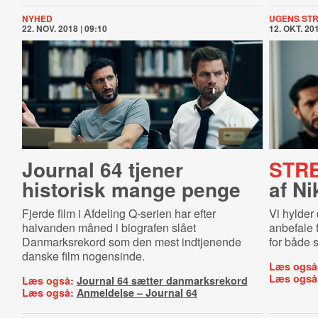
NYHED
UGENS ST
22. NOV. 2018 | 09:10
12. OKT. 201
Journal 64 tjener
STR
historisk mange penge
af Ni
Fjerde film i Afdeling Q-serien har efter
Vi hylder
halvanden måned i biografen slået
anbefale 
Danmarksrekord som den mest indtjenende
for både 
danske film nogensinde.
Læs også
Læs også
Læs også:
Journal 64 sætter danmarksrekord
Læs også:
Anmeldelse – Journal 64