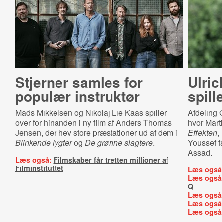
Stjerner samles for
Ulri
populær instruktør
spill
Mads Mikkelsen og Nikolaj Lie Kaas spiller
Afdeling Q
over for hinanden i ny film af Anders Thomas
hvor Mart
Jensen, der hev store præstationer ud af dem i
Effekten
,
Blinkende lygter
og
De grønne slagtere
.
Youssef f
Assad.
Læs også:
Filmskaber får tretten millioner af
Filminstituttet
Læs også
Læs også
Q
Læs også
Læs også
Læs også