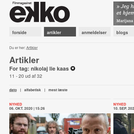
forside
artikler
anmeldelser
blogs
Du er her:
Artikler
Artikler
For tag: nikolaj lie kaas
11 - 20 ud af 32
dato
|
alfabetisk
|
mest læste
NYHED
NYHED
06. OKT. 2020 | 15:26
10. SEP. 202