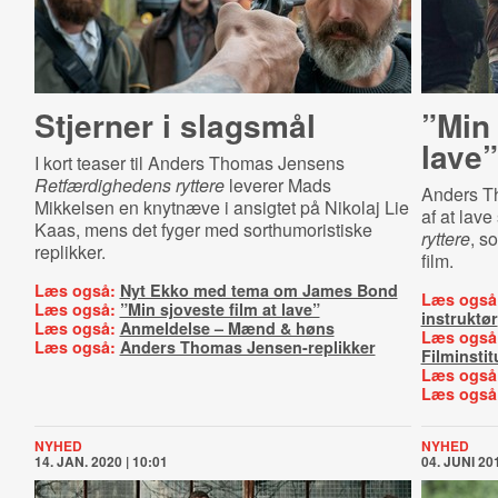
Stjerner i slagsmål
”Min 
lave”
I kort teaser til Anders Thomas Jensens
Retfærdighedens ryttere
leverer Mads
Anders Th
Mikkelsen en knytnæve i ansigtet på Nikolaj Lie
af at lav
Kaas, mens det fyger med sorthumoristiske
ryttere
, s
replikker.
film.
Læs også:
Nyt Ekko med tema om James Bond
Læs også
Læs også:
”Min sjoveste film at lave”
instruktør
Læs også:
Anmeldelse – Mænd & høns
Læs også
Læs også:
Anders Thomas Jensen-replikker
Filminstit
Læs også
Læs også
NYHED
NYHED
14. JAN. 2020 | 10:01
04. JUNI 201