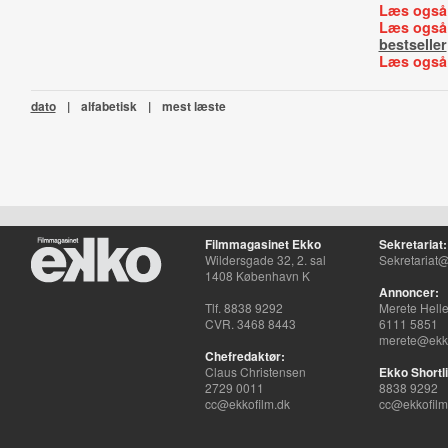
Læs også
Læs også
bestseller
Læs også
dato
|
alfabetisk
|
mest læste
Filmmagasinet Ekko
Sekretariat:
Wildersgade 32, 2. sal
Sekretariat@
1408 København K
Annoncer:
Tlf. 8838 9292
Merete Hell
CVR. 3468 8443
6111 5851
merete@ekko
Chefredaktør:
Claus Christensen
Ekko Shortli
2729 0011
8838 9292
cc@ekkofilm.dk
cc@ekkofilm