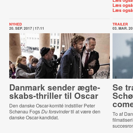
Læs også
Læs også
Læs også
NYHED
TRAILER
20. SEP. 2017 | 17:11
03. MAR. 20
Danmark sender æg­te­
Se tr
skabs-​thril­ler til Oscar
Schø
come
Den danske Oscar-komité indstiller Peter
Schønau Fogs
Du forsvinder
til at være den
To af Dan
danske Oscar-kandidat.
filmatise
succesr