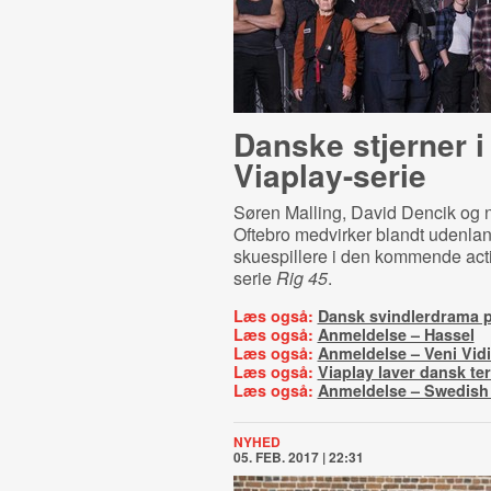
Danske stjerner i
Viaplay-serie
Søren Malling, David Dencik og 
Oftebro medvirker blandt udenla
skuespillere i den kommende actio
serie
Rig 45
.
Læs også:
Dansk svindlerdrama p
Læs også:
Anmeldelse – Hassel
Læs også:
Anmeldelse – Veni Vidi
Læs også:
Viaplay laver dansk ter
Læs også:
Anmeldelse – Swedish
NYHED
05. FEB. 2017 | 22:31