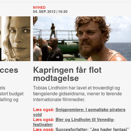
NYHED
04. SEP. 2012 | 16:30
ucces
Kapringen får flot
modtagelse
øls
Tobias Lindholm har lavet et troværdigt og
 stort budget
fængslende gidseldrama, mener to førende
alling og
internationale filmmedier.
Læs også:
Snigpremiere: I somaliske piraters
vold
Læs også:
Bier og Lindholm til Venedig-
festivalen
Læs også:
Succesforfatter: ”Jeg hader fantasi”