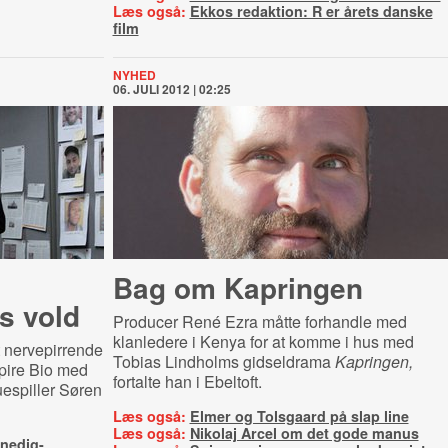
Læs også:
Ekkos redaktion: R er årets danske
film
NYHED
06. JULI 2012 | 02:25
Bag om Kapringen
s vold
Producer René Ezra måtte forhandle med
klanledere i Kenya for at komme i hus med
 nervepirrende
Tobias Lindholms gidseldrama
Kapringen,
pire Bio med
fortalte han i Ebeltoft.
uespiller Søren
Læs også:
Elmer og Tolsgaard på slap line
Læs også:
Nikolaj Arcel om det gode manus
enedig-