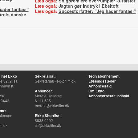
Læs også:
Snigpremiere overrumpler kursister
Læs også:
Jagten gør indtryk i Ebeltoft
hader fantasi”
Læs også:
Succesforfatter: ”Jeg hader fantasi”
årets danske
inet Ekko
Sekretariat:
Tegn abonnement
 32, 2. sal
Sekretariat@ekkofilm.dk
Løssalgssteder
nhavn K
Annoncesalg
Annoncer:
Om Ekko
292
Merete Hellerøe
Annoncørbetalt indhold
 8443
6111 5851
merete@ekkofilm.dk
tør:
stensen
Ekko Shortlist:
8838 9292
m.dk
cc@ekkofilm.dk