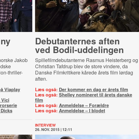
 ny
Debutanternes aften
ved Bo­dil-​ud­de­lin­gen
norske Jakob
Spillefilmdebutanterne Rasmus Heisterberg og
ndske
Christian Tafdrup blev de store vindere, da
n-thriller-
Danske Filmkritikere kårede årets film lørdag
aften.
å Viaplay
Læs også:
Der kommer en dag er årets film
Læs også:
Shelley nomineret til årets danske
 Vici
film
rorserie
Læs også:
Anmeldelse – Forældre
 Dicks
Læs også:
Anmeldelse – I blodet
INTERVIEW
26. NOV. 2015 | 12:11