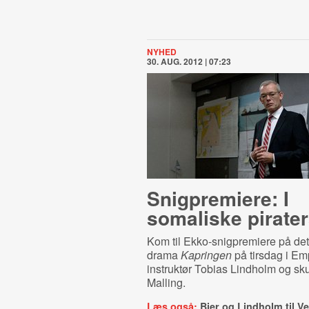
NYHED
30. AUG. 2012 | 07:23
Snigpremiere: I
somaliske pirater
Kom til Ekko-snigpremiere på det
drama
Kapringen
på tirsdag i Em
instruktør Tobias Lindholm og sk
Malling.
Læs også:
Bier og Lindholm til V