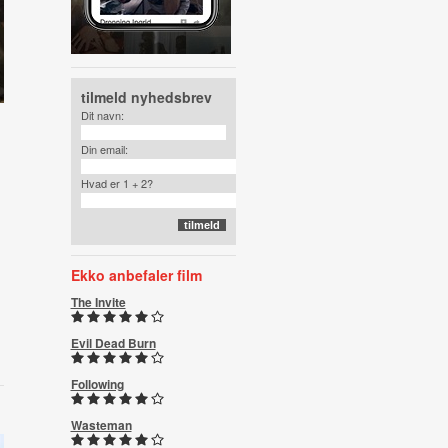
tilmeld nyhedsbrev
Dit navn:
Din email:
Hvad er 1 + 2?
Ekko anbefaler film
The Invite
Evil Dead Burn
Following
Wasteman