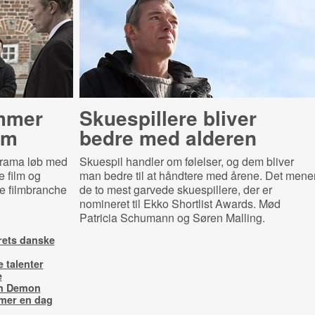
mmer
Skuespillere bliver
lm
bedre med alderen
drama løb med
Skuespil handler om følelser, og dem bliver
e film og
man bedre til at håndtere med årene. Det mene
e filmbranche
de to mest garvede skuespillere, der er
nomineret til Ekko Shortlist Awards. Mød
Patricia Schumann og Søren Malling.
årets danske
 talenter
e
on Demon
mer en dag