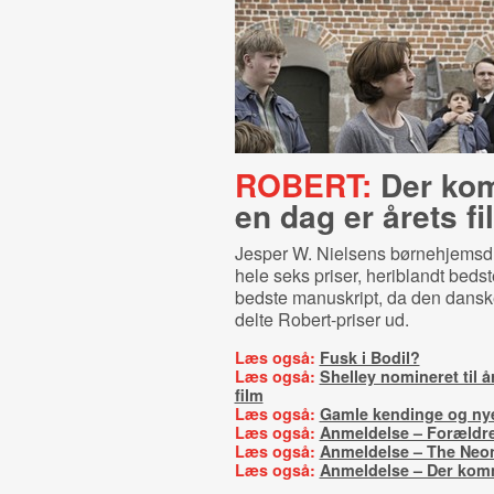
ROBERT:
Der ko
en dag er årets fi
Jesper W. Nielsens børnehjems
hele seks priser, heriblandt bedst
bedste manuskript, da den dansk
delte Robert-priser ud.
Læs også:
Fusk i Bodil?
Læs også:
Shelley nomineret til 
film
Læs også:
Gamle kendinge og nye
Læs også:
Anmeldelse – Forældr
Læs også:
Anmeldelse – The Ne
Læs også:
Anmeldelse – Der kom