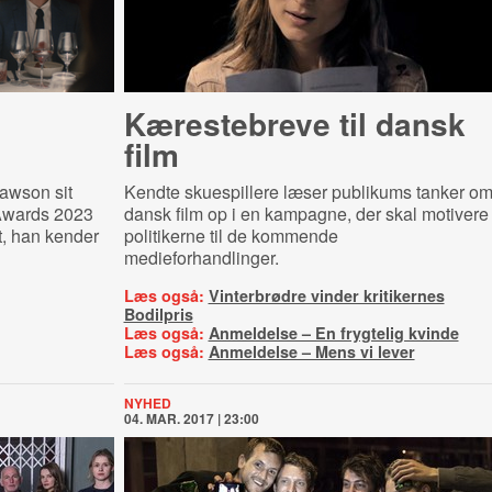
Kærestebreve til dansk
film
awson sit
Kendte skuespillere læser publikums tanker o
Awards 2023
dansk film op i en kampagne, der skal motivere
t, han kender
politikerne til de kommende
medieforhandlinger.
Læs også:
Vinterbrødre vinder kritikernes
Bodilpris
Læs også:
Anmeldelse – En frygtelig kvinde
Læs også:
Anmeldelse – Mens vi lever
NYHED
04. MAR. 2017 | 23:00