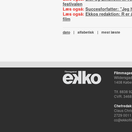
festivalen
Læs også:
Succesforfatter: ”Jeg 
Læs også:
Ekkos redaktion: R er 
film
dato
|
alfabetisk
|
mest læste
Filmmagas
Wildersgade
1408 Købe
Tlf. 8838 9
CVR. 3468
Chefredak
Claus Chri
2729 0011
cc@ekkofil