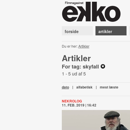
forside
artikler
Du er her:
Artikler
Artikler
For tag: skyfall
1 - 5 ud af 5
dato
|
alfabetisk
|
mest læste
NEKROLOG
11. FEB. 2019 | 16:42