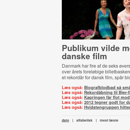
Publikum vilde 
danske film
Danmark har fire af de seks øver
over årets foreløbige billetbasker
et rekordår for dansk film, spår b
Læs også:
Biografblodbad så sm
Læs også:
Rekordåbning til Bier-f
Læs også:
Kapringen får flot mod
Læs også:
2012 tegner godt for d
Læs også:
Hvidstengruppen hitter
dato
|
alfabetisk
|
mest læste