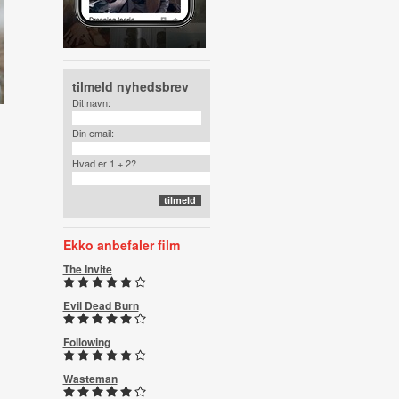
tilmeld nyhedsbrev
Dit navn:
Din email:
Hvad er 1 + 2?
Ekko anbefaler film
The Invite
Evil Dead Burn
Following
Wasteman