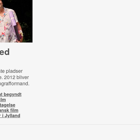
med
ste pladser
e. 2012 bliver
iografformand.
åt begyndt
ilm
tagelse
ansk film
 i Jylland