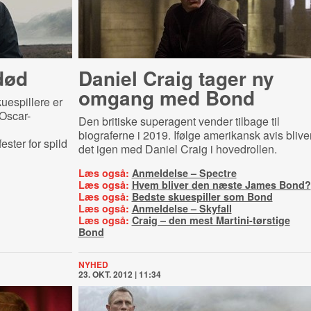
død
Daniel Craig tager ny
omgang med Bond
uespillere er
 Oscar-
Den britiske superagent vender tilbage til
biograferne i 2019. Ifølge amerikansk avis blive
ster for spild
det igen med Daniel Craig i hovedrollen.
Læs også:
Anmeldelse – Spectre
Læs også:
Hvem bliver den næste James Bond?
Læs også:
Bedste skuespiller som Bond
Læs også:
Anmeldelse – Skyfall
Læs også:
Craig – den mest Martini-tørstige
Bond
NYHED
23. OKT. 2012 | 11:34