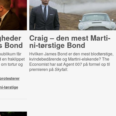
gheder
Craig – den mest Mar­ti­
s Bond
ni-​tørsti­ge Bond
publikum får
Hvilken James Bond er den mest blodtørstige,
 en fraklippet
kvindebedårende og Martini-elskende? The
 om tortur og
Economist har sat Agent 007 på formel op til
premieren på
Skyfall
.
protesterer
ni-tørstige