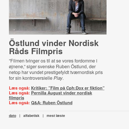
Östlund vinder Nordisk
Råds Filmpris
”Filmen tvinger os til at se vores fordomme i
øjnene,” siger svenske Ruben Östlund, der
netop har vundet prestigefyldt tværnordisk pris
for sin kontroversielle
Play
.
Læs også:
Kritiker: ”Film på Cph:Dox er fiktion”
Læs også:
Pernilla August vinder nordisk
filmpris
Læs også:
Q&A: Ruben Östlund
dato
|
alfabetisk
|
mest læste