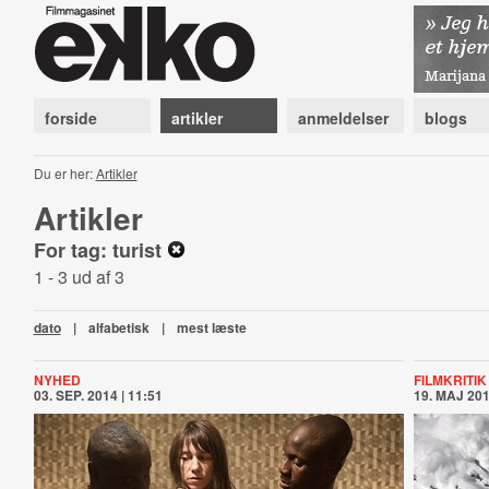
forside
artikler
anmeldelser
blogs
Du er her:
Artikler
Artikler
For tag: turist
1 - 3 ud af 3
dato
|
alfabetisk
|
mest læste
NYHED
FILMKRITIK
03. SEP. 2014 | 11:51
19. MAJ 201