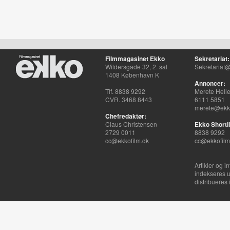
Filmmagasinet Ekko
Sekretariat:
Wildersgade 32, 2. sal
Sekretariat@
1408 København K
Annoncer:
Tlf. 8838 9292
Merete Hell
CVR. 3468 8443
6111 5851
merete@ekko
Chefredaktør:
Claus Christensen
Ekko Shortli
2729 0011
8838 9292
cc@ekkofilm.dk
cc@ekkofilm
Artikler og i
indekseres u
distribueres