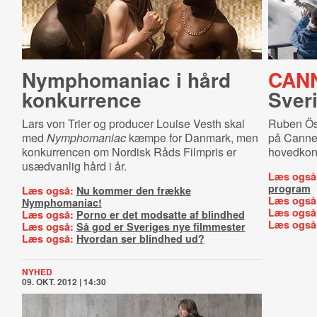
Nymphomaniac i hård
CAN
konkurrence
Sver
Lars von Trier og producer Louise Vesth skal
Ruben Ös
med
Nymphomaniac
kæmpe for Danmark, men
på Cannes
konkurrencen om Nordisk Råds Filmpris er
hovedkon
usædvanlig hård i år.
Læs også
program
Læs også:
Nu kommer den frække
Læs også
Nymphomaniac!
Læs også
Læs også:
Porno er det modsatte af blindhed
Læs også
Læs også:
Så god er Sveriges nye filmmester
Læs også:
Hvordan ser blindhed ud?
NYHED
09. OKT. 2012 | 14:30