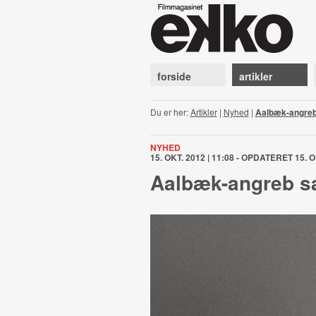
forside
artikler
Du er her:
Artikler
|
Nyhed
|
Aalbæk-angreb 
NYHED
15. OKT. 2012 | 11:08 - OPDATERET 15. O
Aalbæk-angreb sæ