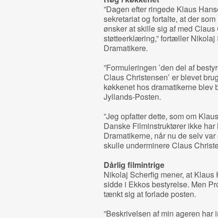
”Dagen efter ringede Klaus Hanse
sekretariat og fortalte, at der som
ønsker at skille sig af med Claus 
støtteerklæring,” fortæller Nikol
Dramatikere.
”Formuleringen ’den del af bestyre
Claus Christensen’ er blevet brug
køkkenet hos dramatikerne blev bes
Jyllands-Posten.
”Jeg opfatter dette, som om Klau
Danske Filminstruktører ikke har 
Dramatikerne, når nu de selv var 
skulle underminere Claus Christe
Dårlig filmintrige
Nikolaj Scherfig mener, at Klaus 
sidde i Ekkos bestyrelse. Men Pr
tænkt sig at forlade posten.
”Beskrivelsen af min ageren har in