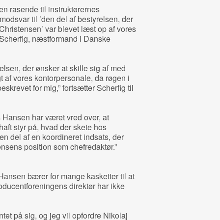
n rasende til instruktørernes
 modsvar til ’den del af bestyrelsen, der
Christensen’ var blevet læst op af vores
aj Scherfig, næstformand i Danske
lsen, der ønsker at skille sig af med
t af vores kontorpersonale, da røgen i
krevet for mig,” fortsætter Scherfig til
s Hansen har været vred over, at
haft styr på, hvad der skete hos
en del af en koordineret indsats, der
nsens position som chefredaktør.”
Hansen bærer for mange kasketter til at
oducentforeningens direktør har ikke
tet på sig, og jeg vil opfordre Nikolaj