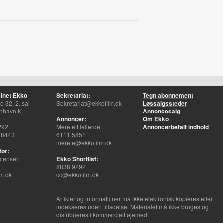
inet Ekko
Sekretariat:
Tegn abonnement
 32, 2. sal
Sekretariat@ekkofilm.dk
Løssalgssteder
nhavn K
Annoncesalg
Annoncer:
Om Ekko
292
Merete Hellerøe
Annoncørbetalt indhold
 8443
6111 5851
merete@ekkofilm.dk
tør:
stensen
Ekko Shortlist:
8838 9292
m.dk
cc@ekkofilm.dk
Artikler og informationer må ikke elektronisk kopieres eller
indekseres uden tilladelse. Materialet må ikke bruges og
distribueres i kommercielt øjemed.