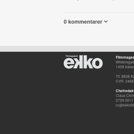
0 kommentarer
Filmmagas
Wildersgade
1408 Købe
Tlf. 8838 9
CVR. 3468
Chefredak
Claus Chri
2729 0011
cc@ekkofil