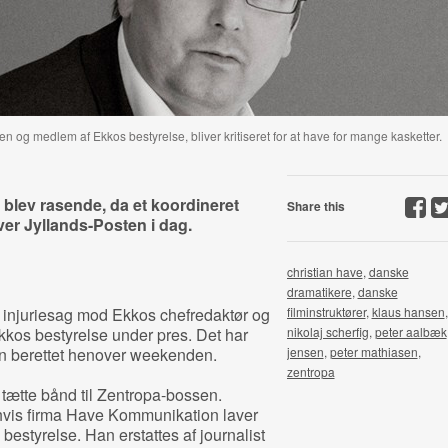
n og medlem af Ekkos bestyrelse, bliver kritiseret for at have for mange kasketter.
blev rasende, da et koordineret
Share this
er Jyllands-Posten i dag.
christian have
,
danske
dramatikere
,
danske
injuriesag mod Ekkos chefredaktør og
filminstruktører
,
klaus hansen
,
kkos bestyrelse under pres. Det har
nikolaj scherfig
,
peter aalbæk
en berettet henover weekenden.
jensen
,
peter mathiasen
,
zentropa
tætte bånd til Zentropa-bossen.
hvis firma Have Kommunikation laver
bestyrelse. Han erstattes af journalist