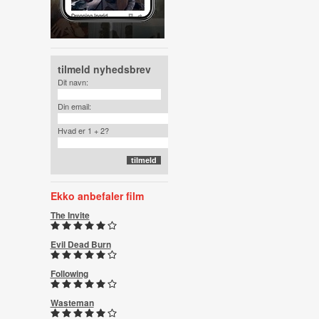
tilmeld nyhedsbrev
Dit navn:
Din email:
Hvad er 1 + 2?
Ekko anbefaler film
The Invite
Evil Dead Burn
Following
Wasteman