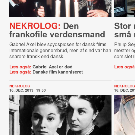
NEKROLOG:
Den
Stor
frankofile verdensmand
små 
Gabriel Axel blev spydspidsen for dansk films
Philip Se
internationale gennembrud, men af sind var han
mestrer o
snarere fransk end dansk.
som slet ik
Læs også:
Gabriel Axel er død
Læs også
Læs også:
Danske film kanoniseret
NEKROLOG
NEKROLOG
16. DEC. 2013 | 19:50
16. DEC. 201