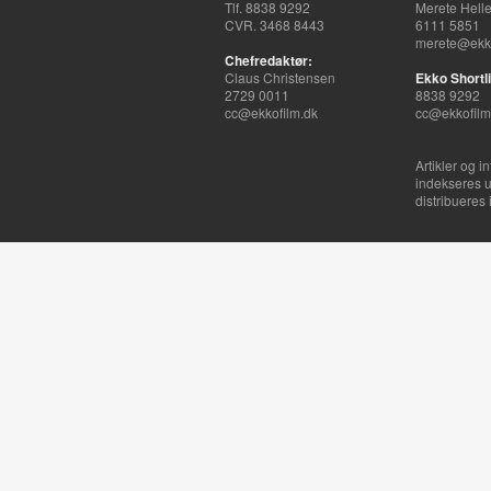
Tlf. 8838 9292
Merete Hell
CVR. 3468 8443
6111 5851
merete@ekko
Chefredaktør:
Claus Christensen
Ekko Shortli
2729 0011
8838 9292
cc@ekkofilm.dk
cc@ekkofilm
Artikler og i
indekseres u
distribueres