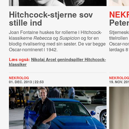
Hit­chco­ck-​stjer­ne sov
NEK
stille ind
Pete
Joan Fontaine huskes for rollerne i Hitchcock-
Stjernesk
klassikerne
Rebecca
og
Suspicion
og for en
titelrollen
blodig rivalisering med sin søster. De var begge
Oscar-nom
Oscar-nomineret i 1942.
lørdags 8
Læs også:
Nikolaj Arcel genindspiller Hitchcock-
klassiker
NEKROLOG
NEKROLOG
01. DEC. 2013 | 22:53
19. NOV. 201