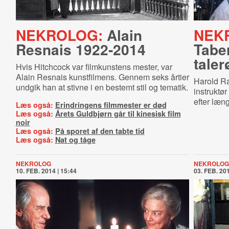
NEKROLOG:
Alain
NEK
Resnais 1922-2014
Tabe
taler
Hvis Hitchcock var filmkunstens mester, var
Alain Resnais kunstfilmens. Gennem seks årtier
Harold Ra
undgik han at stivne i en bestemt stil og tematik.
instruktø
efter læn
Læs også:
Erindringens filmmester er død
Læs også:
Årets Guldbjørn går til kinesisk film
noir
Læs også:
På sporet af den tabte tid
Læs også:
Nat og tåge
NEKROLOG
NEKROLOG
10. FEB. 2014 | 15:44
03. FEB. 201