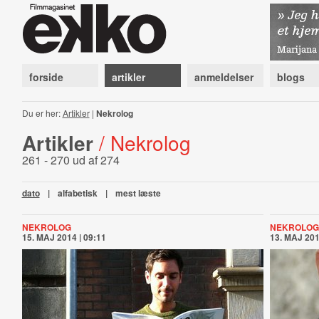
forside
artikler
anmeldelser
blogs
Du er her:
Artikler
|
Nekrolog
Artikler
/ Nekrolog
261 - 270 ud af 274
dato
|
alfabetisk
|
mest læste
NEKROLOG
NEKROLOG
15. MAJ 2014 | 09:11
13. MAJ 201