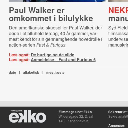
Paul Walker er
NEK
omkommet i bilulykke
ma­nus
Den amerikanske skuespiller Paul Walker, der
Syd Field
døde i et biluheld lørdag, 40 år gammel, var
filmselsk
mest kendt for sin gennemgående hovedrolle i
undervise
action-serien
Fast & Furious
.
manuskrip
Læs også:
De hurtige og de vilde
Læs også:
Anmeldelse – Fast and Furious 6
dato
|
alfabetisk
|
mest læste
Filmmagasinet Ekko
Sekretariat:
Wildersgade 32, 2. sal
Sekretariat@
1408 København K
Annoncer: