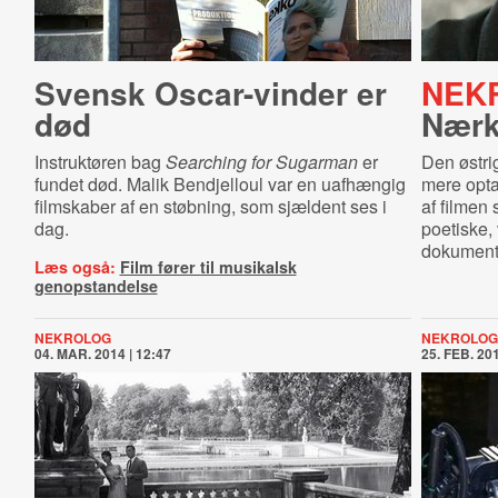
Svensk Oscar-vinder er
NEK
død
Nærk
Instruktøren bag
Searching for Sugarman
er
Den østri
fundet død. Malik Bendjelloul var en uafhængig
mere opta
filmskaber af en støbning, som sjældent ses i
af filmen
dag.
poetiske, 
dokument
Læs også:
Film fører til musikalsk
genopstandelse
NEKROLOG
NEKROLOG
04. MAR. 2014 | 12:47
25. FEB. 201