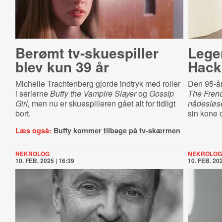
Berømt tv-skuespiller
Lege
blev kun 39 år
Hack
Michelle Trachtenberg gjorde indtryk med roller
Den 95-år
i serierne
Buffy the Vampire Slayer
og
Gossip
The Fren
Girl,
men nu er skuespilleren gået alt for tidligt
nådesløs
bort.
sin kone 
Læs også:
Buffy kommer tilbage på tv-skærmen
NEKROLOG
NEKROLOG
10. FEB. 2025 | 16:39
10. FEB. 202