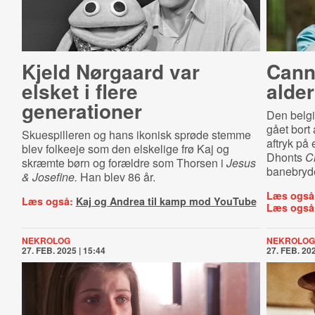
Kjeld Nørgaard var
Cann
elsket i flere
alder
generationer
Den belgi
gået bort a
Skuespilleren og hans ikonisk sprøde stemme
aftryk på
blev folkeeje som den elskelige frø Kaj og
Dhonts
C
skræmte børn og forældre som Thorsen i
Jesus
banebry
& Josefine.
Han blev 86 år.
Læs også
Læs også:
Kaj og Andrea til kamp mod YouTube
Læs også
NEKROLOG
NEKROLOG
27. FEB. 2025 | 15:44
27. FEB. 202