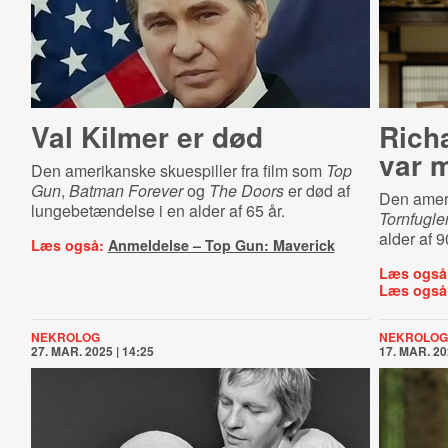
Val Kilmer er død
Rich
var 
Den amerikanske skuespiller fra film som
Top
Gun
,
Batman Forever
og
The Doors
er død af
Den ameri
lungebetændelse i en alder af 65 år.
Tornfugl
alder af 9
Læs også:
Anmeldelse – Top Gun: Maverick
Læs også
Læs også
NEKROLOG
NEKROLOG
27. MAR. 2025 | 14:25
17. MAR. 20