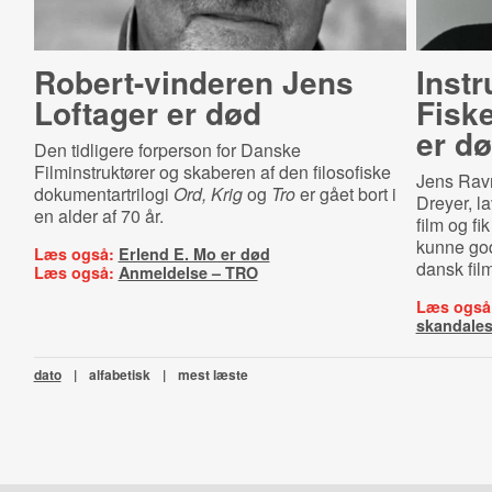
Ro­bert-​vin­de­ren Jens
Instr
Loftager er død
Fiske
er d
Den tidligere forperson for Danske
Filminstruktører og skaberen af den filosofiske
Jens Ravn
dokumentartrilogi
Ord, Krig
og
Tro
er gået bort i
Dreyer, l
en alder af 70 år.
film og f
kunne god
Læs også:
Erlend E. Mo er død
dansk film
Læs også:
Anmeldelse – TRO
Læs også
skandales
dato
|
alfabetisk
|
mest læste