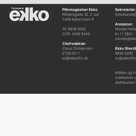
Filmmagasinet Ekko
Sekretariat:
Wildersgade 32, 2. sal
Sekretariat@
1408 København K
Annoncer:
Tlf. 8838 9292
Merete Hell
CVR. 3468 8443
6111 5851
merete@ekko
Chefredaktør:
Claus Christensen
Ekko Shortli
2729 0011
8838 9292
cc@ekkofilm.dk
cc@ekkofilm
Artikler og i
indekseres u
distribueres