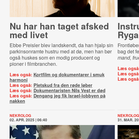
Nu har han taget afsked
Instr
med livet
Ryga
Ebbe Preisler blev landskendt, da han hjalp sin
Frontløber
parkinsonramte hustru med at dø, men han bør
bag det f
også huskes som en modig producent og
mand, fr
pioner i filmbranchen.
Læs også
Læs også
Læs også:
Kortfilm og dokumentarer i smuk
Læs også
harmoni
Læs også:
Pletskud fra den røde løber
Læs også:
Dokumentaristen Nils Vest er død
Læs også:
Dengang jeg fik Israel-lobbyen på
nakken
NEKROLOG
NEKROLOG
02. APR. 2025 | 06:40
31. MAR. 20