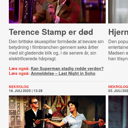
Terence Stamp er død
Hjer
Den britiske skuespiller formåede at bevare sin
Den popu
betydning i filmbranchen gennem seks årtier
entertain
med sit glødende blik og, i de senere år, sin
Madsen er
elektrificerede hårpragt.
han tilsy
Læs også:
Kan Superman stadig redde verden?
Læs også:
Anmeldelse – Last Night in Soho
NEKROLOG
NEKROLOG
18. JULI 2025 | 13:28
03. JULI 202