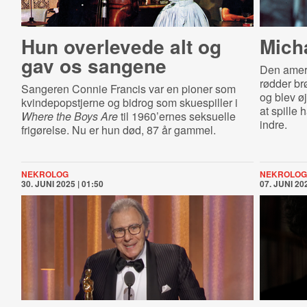
Hun overlevede alt og
Mich
gav os sangene
Den amer
rødder br
Sangeren Connie Francis var en pioner som
og blev øj
kvindepopstjerne og bidrog som skuespiller i
at spille
Where the Boys Are
til 1960’ernes seksuelle
indre.
frigørelse. Nu er hun død, 87 år gammel.
NEKROLOG
NEKROLOG
30. JUNI 2025 | 01:50
07. JUNI 202