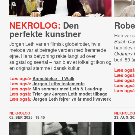
NEKROLOG:
Den
Robe
perfekte kunstner
Han var s
Butch Ca
Jørgen Leth var en filmisk globetrotter, hvis
han blev 
metode var at betragte verden med fremmede
Ordinary 
øjne. Hans betydning rakte langt ud over
bort, 89 
salgstal og seertal – han blev et folkeligt ikon og
en original stemme i dansk kultur.
Læs også
Læs også
Læs også:
Anmeldelse – I Walk
Læs også
Læs også:
Jørgen Leths testamente
Læs også
Læs også:
Min sommer med Leth & Laudrup
Læs også
Læs også:
Trier gav Jørgen Leth modet tilbage
Læs også:
Jørgen Leth fejrer 70 år med livsværk
NEKROLOG
NEKROLOG
02. SEP. 2025 | 18:45
23. AUG. 20