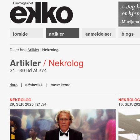
forside
artikler
anmeldelser
blogs
Du er her:
Artikler
|
Nekrolog
Artikler
/ Nekrolog
21 - 30 ud af 274
dato
|
alfabetisk
|
mest læste
NEKROLOG
NEKROLOG
29. SEP. 2025 | 21:54
16. SEP. 202