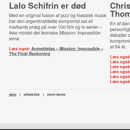
Lalo Schifrin er død
Chri
Thom
Med en original fusion af jazz og klassisk musik
har den argentinskfødte komponist sat sit
En af dan
markante præg på over 100 film og tv-serier –
personligh
ikke mindst det ikoniske
Mission: Impossible
-
debattør 
tema.
kompromisl
af 84 år.
Læs også:
Anmeldelse – Mission: Impossible –
The Final Reckoning
Læs også
Læs også
Læs også
Læs også
Læs også
Læs også
dato
|
alfabetisk
|
mest læste