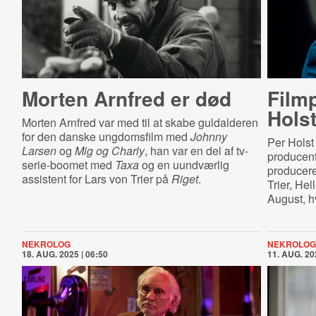
Morten Arnfred er død
Film­
Holst
Morten Arnfred var med til at skabe guldalderen
for den danske ungdomsfilm med
Johnny
Per Holst
Larsen
og
Mig og Charly
, han var en del af tv-
producent
serie-boomet med
Taxa
og en uundværlig
producere
assistent for Lars von Trier på
Riget
.
Trier, He
August, h
NEKROLOG
NEKROLOG
18. AUG. 2025 | 06:50
11. AUG. 20