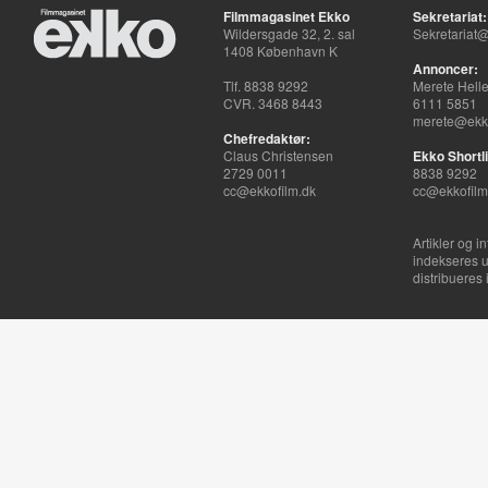
Filmmagasinet Ekko
Sekretariat:
Wildersgade 32, 2. sal
Sekretariat@
1408 København K
Annoncer:
Tlf. 8838 9292
Merete Hell
CVR. 3468 8443
6111 5851
merete@ekko
Chefredaktør:
Claus Christensen
Ekko Shortli
2729 0011
8838 9292
cc@ekkofilm.dk
cc@ekkofilm
Artikler og i
indekseres u
distribueres