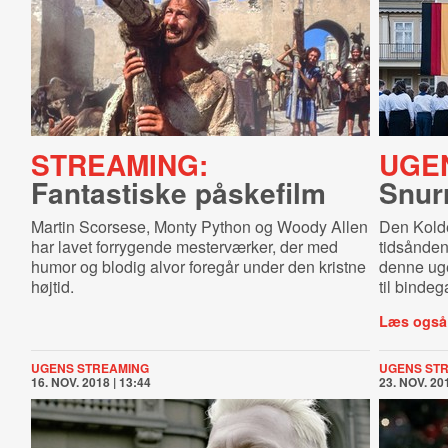
STREAMING:
UGE
Fantastiske påskefilm
Snurr
Martin Scorsese, Monty Python og Woody Allen
Den Kolde
har lavet forrygende mesterværker, der med
tidsånden 
humor og blodig alvor foregår under den kristne
denne uge
højtid.
til binde
Læs også
UGENS STREAMING
UGENS ST
16. NOV. 2018 | 13:44
23. NOV. 201