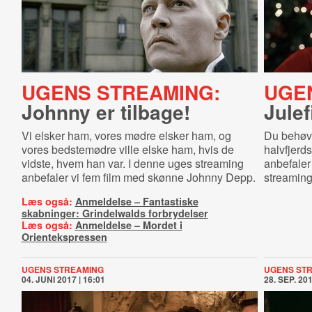
UGENS STREAMING:
UGE
Johnny er tilbage!
Julef
Vi elsker ham, vores mødre elsker ham, og
Du behøv
vores bedstemødre ville elske ham, hvis de
halvfjerd
vidste, hvem han var. I denne uges streaming
anbefaler
anbefaler vi fem film med skønne Johnny Depp.
streaming
Læs også:
Anmeldelse – Fantastiske
skabninger: Grindelwalds forbrydelser
Læs også:
Anmeldelse – Mordet i
Orientekspressen
UGENS STREAMING
UGENS ST
04. JUNI 2017 | 16:01
28. SEP. 201