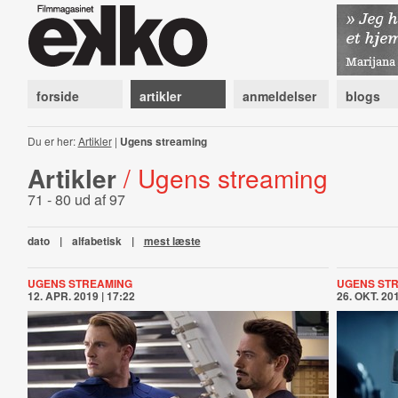
forside
artikler
anmeldelser
blogs
Du er her:
Artikler
|
Ugens streaming
Artikler
/ Ugens streaming
71 - 80 ud af 97
dato
|
alfabetisk
|
mest læste
UGENS STREAMING
UGENS ST
12. APR. 2019 | 17:22
26. OKT. 201