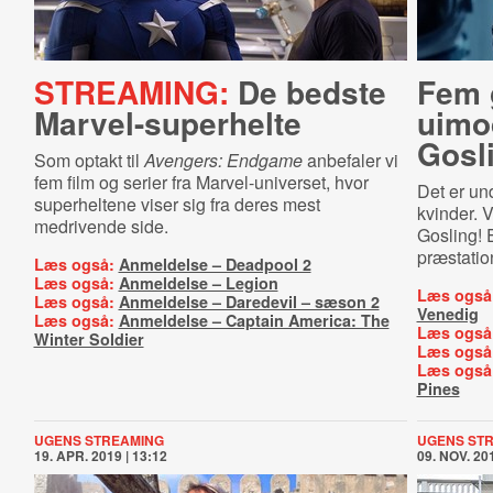
STREAMING:
De bedste
Fem 
Mar­vel-​su­per­hel­te
uimo
Gosl
Som optakt til
Avengers: Endgame
anbefaler vi
fem film og serier fra Marvel-universet, hvor
Det er un
superheltene viser sig fra deres mest
kvinder. V
medrivende side.
Gosling! 
præstatio
Læs også:
Anmeldelse – Deadpool 2
Læs også:
Anmeldelse – Legion
Læs også
Læs også:
Anmeldelse – Daredevil – sæson 2
Venedig
Læs også:
Anmeldelse – Captain America: The
Læs også
Winter Soldier
Læs også
Læs også
Pines
UGENS STREAMING
UGENS ST
19. APR. 2019 | 13:12
09. NOV. 201