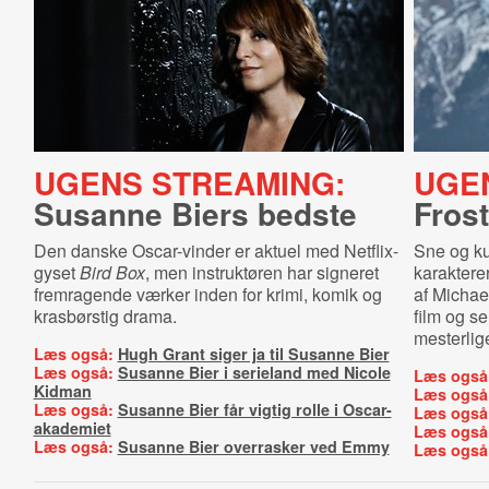
UGENS STREAMING:
UGE
Susanne Biers bedste
Frost
Den danske Oscar-vinder er aktuel med Netflix-
Sne og kul
gyset
Bird Box
, men instruktøren har signeret
karakterer
fremragende værker inden for krimi, komik og
af Micha
krasbørstig drama.
film og se
mesterlige
Læs også:
Hugh Grant siger ja til Susanne Bier
Læs også:
Susanne Bier i serieland med Nicole
Læs også
Kidman
Læs også
Læs også:
Susanne Bier får vigtig rolle i Oscar-
Læs også
akademiet
Læs også
Læs også:
Susanne Bier overrasker ved Emmy
Læs også