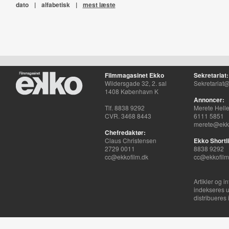
dato
|
alfabetisk
|
mest læste
Filmmagasinet Ekko
Sekretariat:
Wildersgade 32, 2. sal
Sekretariat@
1408 København K
Annoncer:
Tlf. 8838 9292
Merete Hell
CVR. 3468 8443
6111 5851
merete@ekko
Chefredaktør:
Claus Christensen
Ekko Shortli
2729 0011
8838 9292
cc@ekkofilm.dk
cc@ekkofilm
Artikler og i
indekseres u
distribueres