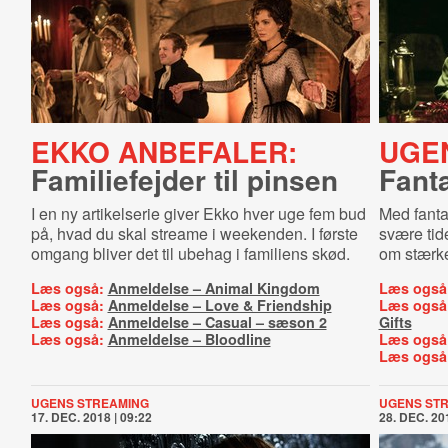
EKKO ANBEFALER:
UGE
Familiefejder til pinsen
Fanta
I en ny artikelserie giver Ekko hver uge fem bud
Med fant
på, hvad du skal streame i weekenden. I første
svære tid
omgang bliver det til ubehag i familiens skød.
om stærke
Læs også:
Anmeldelse – Animal Kingdom
Læs også
Læs også:
Anmeldelse – Love & Friendship
Læs også
Læs også:
Anmeldelse – Casual – sæson 2
Gifts
Læs også:
Anmeldelse – Bloodline
Læs også
Læs også
UGENS STREAMING
UGENS ST
17. DEC. 2018 | 09:22
28. DEC. 201