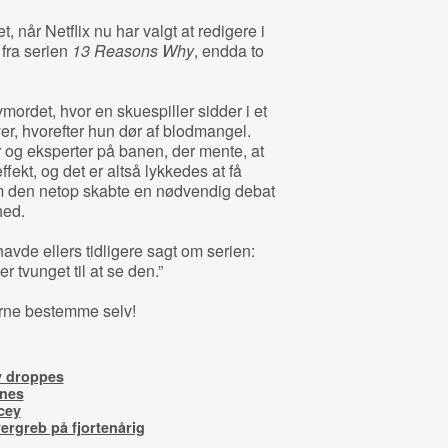
, når Netflix nu har valgt at redigere i
fra serien
13 Reasons Why
, endda to
ordet, hvor en skuespiller sidder i et
er, hvorefter hun dør af blodmangel.
r og eksperter på banen, der mente, at
ekt, og det er altså lykkedes at få
v om den netop skabte en nødvendig debat
hed.
avde ellers tidligere sagt om serien:
r tvunget til at se den.”
eerne bestemme selv!
y droppes
nnes
cey
ergreb på fjortenårig