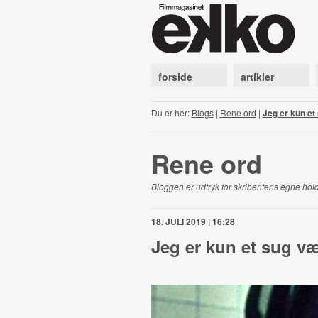
forside
artikler
Du er her:
Blogs
|
Rene ord
|
Jeg er kun et
Rene ord
Bloggen er udtryk for skribentens egne hold
18. JULI 2019 | 16:28
Jeg er kun et sug væ