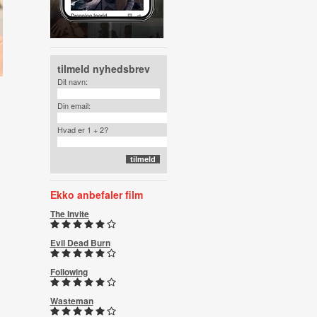
tilmeld nyhedsbrev
Dit navn:
Din email:
Hvad er 1 + 2?
Ekko anbefaler film
The Invite
Evil Dead Burn
Following
Wasteman