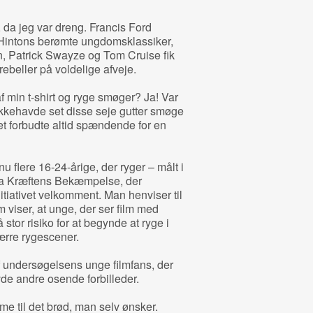
 da jeg var dreng. Francis Ford
 Hintons berømte ungdomsklassiker,
, Patrick Swayze og Tom Cruise fik
beller på voldelige afveje.
af min t-shirt og ryge smøger? Ja! Var
ikkehavde set disse seje gutter smøge
et forbudte altid spændende for en
u flere 16-24-årige, der ryger – målt i
fra Kræftens Bekæmpelse, der
initiativet velkomment. Man henviser til
viser, at unge, der ser film med
tor risiko for at begynde at ryge i
færre rygescener.
 undersøgelsens unge filmfans, der
vde andre osende forbilleder.
orme til det brød, man selv ønsker.