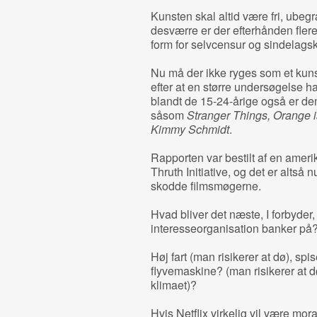
Kunsten skal altid være fri, ubeg
desværre er der efterhånden flere
form for selvcensur og sindelagsk
Nu må der ikke ryges som et kunst
efter at en større undersøgelse h
blandt de 15-24-årige også er de
såsom
Stranger Things, Orange 
Kimmy Schmidt
.
Rapporten var bestilt af en ameri
Thruth Initiative, og det er altså n
skodde filmsmøgerne.
Hvad bliver det næste, I forbyder,
interesseorganisation banker på
Høj fart (man risikerer at dø), spis
flyvemaskine? (man risikerer at dø
klimaet)?
Hvis Netflix virkelig vil være mor