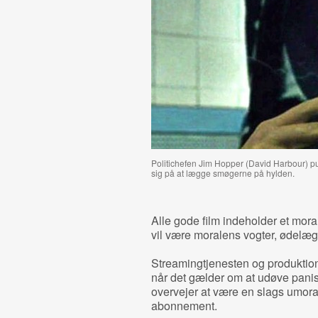
Politichefen Jim Hopper (David Harbour) pu
sig på at lægge smøgerne på hylden.
Alle gode film indeholder et mor
vil være moralens vogter, ødelæg
Streamingtjenesten og produktions
når det gælder om at udøve panisk 
overvejer at være en slags umora
abonnement.