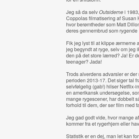
Jeg så da selv
Outsiderne
i 1983,
Coppolas filmatisering af Susan
hvor berømtheder som Matt Dillon
deres gennembrud som rygende re
Fik jeg lyst til at klippe ærmerne 
jeg begyndt at ryge, selv om jeg 
den på det store lærred? Ja! Er d
teenager? Jada!
Trods alverdens advarsler er der n
perioden 2013-17. Det siger tal 
selvfølgelig (gab!) hilser Netflix-
en amerikansk undersøgelse, som 
mange rygescener, har dobbelt så s
forhold til dem, der ser film med 
Jeg gad godt vide, hvor mange af
kommer fra et rygerhjem eller ha
Statistik er en dej, man let kan f