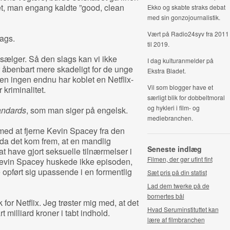
t, man engang kaldte ”good, clean
Ekko og skabte straks debat
med sin gonzojournalistik.
Vært på Radio24syv fra 2011
ags.
til 2019.
 sælger. Så den slags kan vi ikke
I dag kulturanmelder på
r åbenbart mere skadeligt for de unge
Ekstra Bladet.
en ingen endnu har koblet en Netflix-
Vil som blogger have et
r kriminalitet.
særligt blik for dobbeltmoral
og hykleri i film- og
andards
, som man siger på engelsk.
mediebranchen.
 med at fjerne Kevin Spacey fra den
da det kom frem, at en mandlig
Seneste indlæg
at have gjort seksuelle tilnærmelser i
Filmen, der gør ufint fint
 Kevin Spacey huskede ikke episoden,
 opført sig upassende i en formentlig
Sæt pris på din statist
Lad dem twerke på de
bornertes bål
or Netflix. Jeg trøster mig med, at det
Hvad Seruminstituttet kan
 milliard kroner i tabt indhold.
lære af filmbranchen