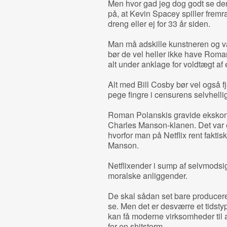
Men hvor gad jeg dog godt se den 
på, at Kevin Spacey spiller frem
dreng eller ej for 33 år siden.
Man må adskille kunstneren og væ
bør de vel heller ikke have Roman
alt under anklage for voldtægt af 
Alt med Bill Cosby bør vel også f
pege fingre i censurens selvhell
Roman Polanskis gravide ekskone 
Charles Manson-klanen. Det var e
hvorfor man på Netflix rent fakti
Manson.
Netflixender i sump af selvmodsig
moralske anliggender.
De skal sådan set bare producere o
se. Men det er desværre et tidst
kan få moderne virksomheder til a
for en shitstorm.