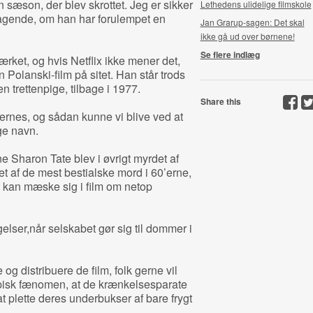
sæson, der blev skrottet. Jeg er sikker
Lethedens ulidelige filmskole
ragende, om han har forulempet en
Jan Grarup-sagen: Det skal
ikke gå ud over børnene!
Se flere indlæg
rket, og hvis Netflix ikke mener det,
 Polanski-film på sitet. Han står trods
en trettenpige, tilbage i 1977.
Share this
jernes, og sådan kunne vi blive ved at
ige navn.
Sharon Tate blev i øvrigt myrdet af
t af de mest bestialske mord i 60’erne,
sk kan mæske sig i film om netop
elser,når selskabet gør sig til dommer i
g distribuere de film, folk gerne vil
ypisk fænomen, at de krænkelsesparate
t plette deres underbukser af bare frygt