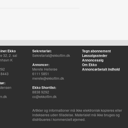
inet Ekko
Sekretariat:
Tegn abonnement
 32, 2. sal
Sekretariat@ekkofilm.dk
Løssalgssteder
nhavn K
Annoncesalg
Annoncer:
Om Ekko
292
Merete Hellerøe
Annoncørbetalt indhold
 8443
6111 5851
merete@ekkofilm.dk
tør:
stensen
Ekko Shortlist:
8838 9292
m.dk
cc@ekkofilm.dk
Artikler og informationer må ikke elektronisk kopieres eller
indekseres uden tilladelse. Materialet må ikke bruges og
distribueres i kommercielt øjemed.