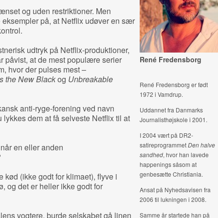
rænset og uden restriktioner. Men
 eksempler på, at Netflix udøver en sær
ontrol.
nerisk udtryk på Netflix-produktioner,
ar påvist, at de mest populære serier
René Fredensborg
m, hvor der pulses mest –
is the New Black
og
Unbreakable
René Fredensborg er født
1972 i Vamdrup.
kansk anti-ryge-forening ved navn
Uddannet fra Danmarks
u lykkes dem at få selveste Netflix til at
Journalisthøjskole i 2001.
I 2004 vært på DR2-
satireprogrammet
Den halve
 når en eller anden
sandhed
, hvor han lavede
?
happenings såsom at
genbesætte Christiania.
e kød (ikke godt for klimaet), flyve i
, og det er heller ikke godt for
Ansat på Nyhedsavisen fra
2006 til lukningen i 2008.
alens vogtere, burde selskabet gå linen
Samme år startede han på