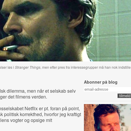
lser løs i
Stranger Things
, men efter pres fra interessegrupper må han nok indstille
Abonner på blog
alsk dilemma, men når et selskab selv
ger det filmens verden.
selskabet Netflix er pt. foran på point,
politisk korrekthed, hvorfor jeg kraftigt
lens vogter og opsige mit