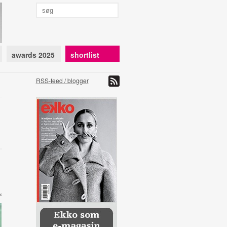
awards 2025
shortlist
RSS-feed / blogger
x