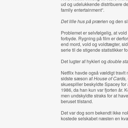
ud og udelukkende distribuere de
family entertainment”.
Det lille hus på prærien
og den sl
Problemet er selvfølgelig, at vold
forbyde. Rygning på film er derfo
end mord, vold og voldtægter, sid
serie til de stigende statistikker fo
Det lugter af hykleri og
double st
Netflix havde også vældigt travlt
sidste sæson af
House of Cards,
skuespiller beskyldte Spacey for 
1986, da han kun var fjorten år.
men undskyldte straks for at have
beruset tilstand.
Det var dog som bekendt ikke nok f
kostede selskabet næsten en kvart