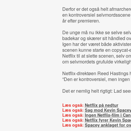
Derfor er det også helt afmarcheret
en kontroversiel selvmordsscene 
år efter premieren.
De unge må nu ikke se selve selvm
badekar og skærer sit håndled ov
Igen har der været både aktiviste
scenen kunne starte en copycat-eff
Netflix til at slette scenen, sel
om selvmordets grufulde virkelig
Netflix-direktøen Reed Hastings h
”Den er kontroversiel, men ingen e
Det er nemlig helt rigtigt: Lad s
Læs også:
Netflix på nedtur
Læs også:
Sag mod Kevin Space
Læs også:
Ingen Netflix-film i Ca
Læs også:
Netflix fyrer Kevin Spa
Læs også:
Spacey anklaget for ov