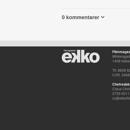
0 kommentarer
Filmmagas
Wildersgade
1408 Købe
Tlf. 8838 9
CVR. 3468
Chefredak
Claus Chri
2729 0011
cc@ekkofil