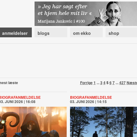
anmeldelser
blogs
om ekko
shop
mest læste
Forrige
1
...
3
4
5
6
7
...
427
Næst
BIOGRAFANMELDELSE
BIOGRAFANMELDELSE
03. JUNI 2026 | 16:08
03. JUNI 2026 | 14:15