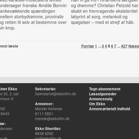
undersøger franske Amélie Bonnin
og drømme? Christian Petzold har
tankevækkende spændingen
skabt en fremragende eksistentiel
mellem storbydrømme, provinsliv
labyrint af sorg, melankoli og
og retten til selv at bestemme over
spøgelser – med et strejf af håb.
sin krop.
mest læste
Forrige
1
...
3
4
5
6
7
...
427
Næst
inet Ekko
Sekretariat:
Tegn abonnement
 32, 2. sal
Sekretariat@ekkofilm.dk
Løssalgssteder
nhavn K
Annoncesalg
Annoncer:
Om Ekko
292
Merete Hellerøe
Annoncørbetalt indhold
 8443
6111 5851
merete@ekkofilm.dk
tør:
stensen
Ekko Shortlist:
8838 9292
m.dk
cc@ekkofilm.dk