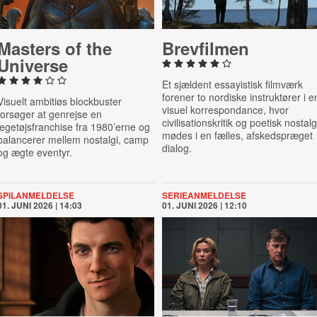
Masters of the
Brev­fil­men
Universe
Et sjældent essayistisk filmværk
forener to nordiske instruktører i e
Visuelt ambitiøs blockbuster
visuel korrespondance, hvor
forsøger at genrejse en
civilisationskritik og poetisk nostalg
legetøjsfranchise fra 1980’erne og
mødes i en fælles, afskedspræget
balancerer mellem nostalgi, camp
dialog.
og ægte eventyr.
SPILANMELDELSE
SERIEANMELDELSE
01. JUNI 2026 | 14:03
01. JUNI 2026 | 12:10