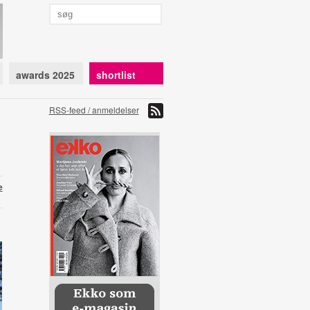
awards 2025
shortlist
RSS-feed / anmeldelser
e