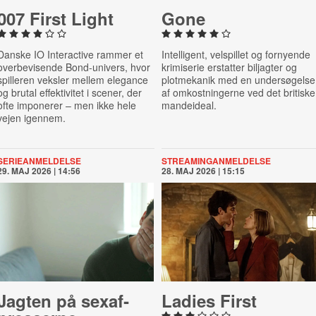
007 First Light
Gone
Danske IO Interactive rammer et
Intelligent, velspillet og fornyende
overbevisende Bond-univers, hvor
krimiserie erstatter biljagter og
spilleren veksler mellem elegance
plotmekanik med en undersøgelse
og brutal effektivitet i scener, der
af omkostningerne ved det britiske
ofte imponerer – men ikke hele
mandeideal.
vejen igennem.
SERIEANMELDELSE
STREAMINGANMELDELSE
29. MAJ 2026 | 14:56
28. MAJ 2026 | 15:15
Jagten på se­xaf­
Ladies First