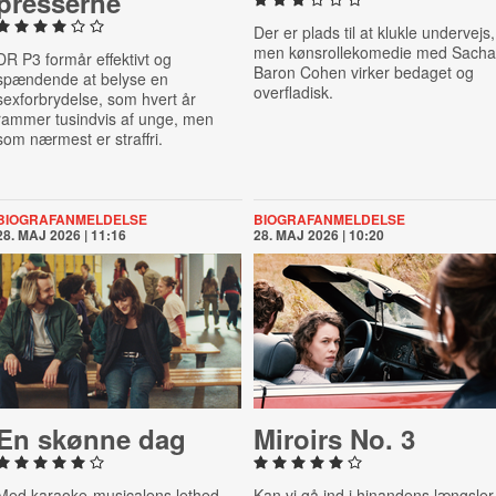
pres­ser­ne
Der er plads til at klukle undervejs,
men kønsrollekomedie med Sacha
DR P3 formår effektivt og
Baron Cohen virker bedaget og
spændende at belyse en
overfladisk.
sexforbrydelse, som hvert år
rammer tusindvis af unge, men
som nærmest er straffri.
BIOGRAFANMELDELSE
BIOGRAFANMELDELSE
28. MAJ 2026 | 11:16
28. MAJ 2026 | 10:20
En skønne dag
Miroirs No. 3
Med karaoke-musicalens lethed
Kan vi gå ind i hinandens længsler