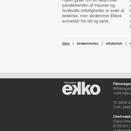
parallelverden af traumer og
forskudte virkeligheder er svær at
beskrive, men skræmmer Ekkos
anmelder fra vid og sans.
dato
|
bedømmelse
|
alfabetisk
|
Filmmagas
Wildersgade
1408 Købe
Tlf. 8838 9
CVR. 3468
Chefredak
Claus Chri
2729 0011
cc@ekkofil