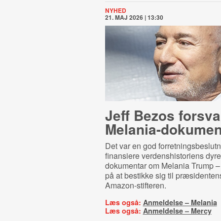
NYHED
21. MAJ 2026 | 13:30
Jeff Bezos forsva
Mela­nia-​do­ku­men
Det var en god forretningsbeslutn
finansiere verdenshistoriens dyre
dokumentar om Melania Trump – i
på at bestikke sig til præsidenten
Amazon-stifteren.
Læs også:
Anmeldelse – Melania
Læs også:
Anmeldelse – Mercy