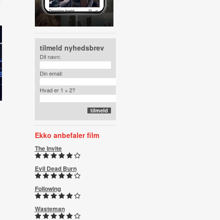
tilmeld nyhedsbrev
Dit navn:
Din email:
Hvad er 1 + 2?
Ekko anbefaler film
The Invite
Evil Dead Burn
Following
Wasteman