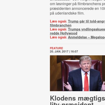
om løsninger på filmbranchens pr
præsidenten annoncerede en 100
på udenlandske film.
Læs også:
Trump går til told-ang
filmbranchen
Læs også:
Trumps yndlingsskuesp
redde Hollywood
Læs også:
Anmeldelse – Megalopo
FEATURE
20. JAN. 2017 | 16:07
Klodens mægtigst
li­ty-​præ­si­dent