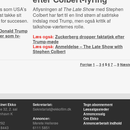
es som USA’s
Aflysningen af
The Late Show
med Stephen
t takke sit
Colbert har ført til en lind strøm af satiriske
for succesen.
indslag mod Trump, men også kritik af
talkshow-værternes rolle.
 Donald Trump
er som tv-
Læs også:
Zuckerberg dropper faktatjek efter
Trump-møde
Læs også:
Anmeldelse – The Late Show with
Stephen Colbert
Forrige
1
...
3
4
5
6
7
...
9
Næst
inet Ekko
Sekretariat:
Tegn abonnement
 32, 2. sal
Sekretariat@ekkofilm.dk
Løssalgssteder
nhavn K
Annoncesalg
Annoncer:
Om Ekko
292
Merete Hellerøe
Annoncørbetalt indhold
 8443
6111 5851