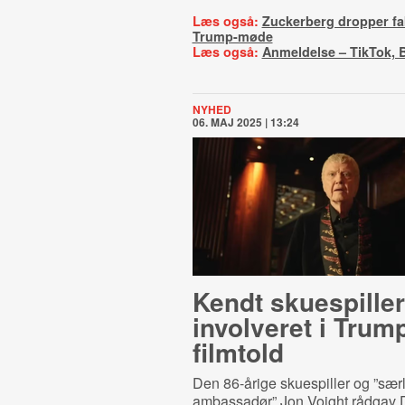
Læs også:
Zuckerberg dropper fak
Trump-møde
Læs også:
Anmeldelse – TikTok, 
NYHED
06. MAJ 2025 | 13:24
Kendt skuespiller
involveret i Trum
filmtold
Den 86-årige skuespiller og ”sær
ambassadør” Jon Voight rådgav