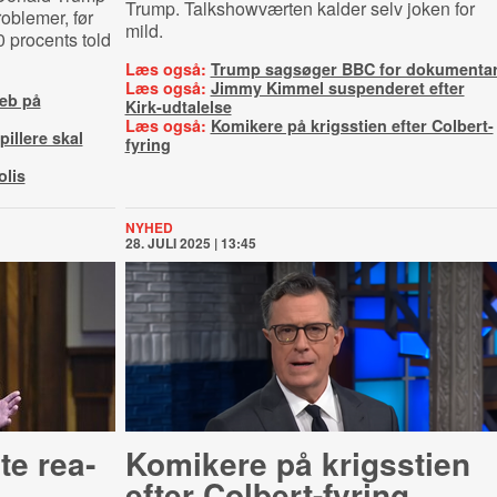
Trump. Talkshowværten kalder selv joken for
oblemer, før
mild.
 procents told
Læs også:
Trump sagsøger BBC for dokumenta
Læs også:
Jimmy Kimmel suspenderet efter
reb på
Kirk-udtalelse
Læs også:
Komikere på krigsstien efter Colbert-
illere skal
fyring
lis
NYHED
28. JULI 2025 | 13:45
e re­a­
Komikere på krigsstien
efter Colbert-fyring