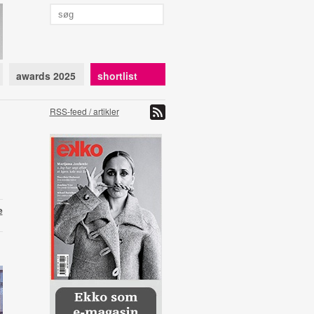
awards 2025
shortlist
RSS-feed / artikler
e