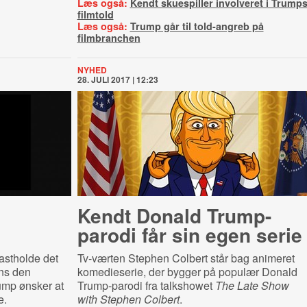
Læs også:
Kendt skuespiller involveret i Trump
filmtold
Læs også:
Trump går til told-angreb på
filmbranchen
NYHED
28. JULI 2017 | 12:23
Kendt Donald Trump-
parodi får sin egen serie
fastholde det
Tv-værten Stephen Colbert står bag animeret
ns den
komedieserie, der bygger på populær Donald
mp ønsker at
Trump-parodi fra talkshowet
The Late Show
e.
with Stephen Colbert
.