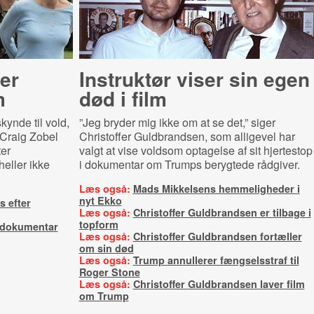
rer
Instruktør viser sin egen
m
død i film
skynde til vold,
”Jeg bryder mig ikke om at se det,” siger
 Craig Zobel
Christoffer Guldbrandsen, som alligevel har
ter
valgt at vise voldsom optagelse af sit hjertestop
eller ikke
i dokumentar om Trumps berygtede rådgiver.
Læs også:
Mads Mikkelsens hemmeligheder i
nyt Ekko
s efter
Læs også:
Christoffer Guldbrandsen er tilbage i
topform
 dokumentar
Læs også:
Christoffer Guldbrandsen fortæller
om sin død
Læs også:
Trump annullerer fængselsstraf til
Roger Stone
Læs også:
Christoffer Guldbrandsen laver film
om Trump