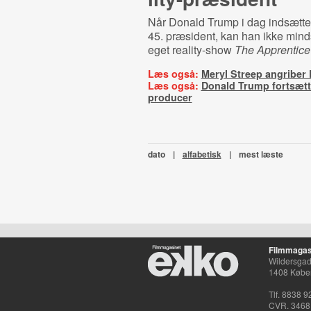
Når Donald Trump i dag indsætt
45. præsident, kan han ikke minds
eget reality-show
The Apprentice
Læs også:
Meryl Streep angriber
Læs også:
Donald Trump fortsætt
producer
dato
|
alfabetisk
|
mest læste
Filmmagas
Wildersgade
1408 Købe
Tlf. 8838 9
CVR. 3468