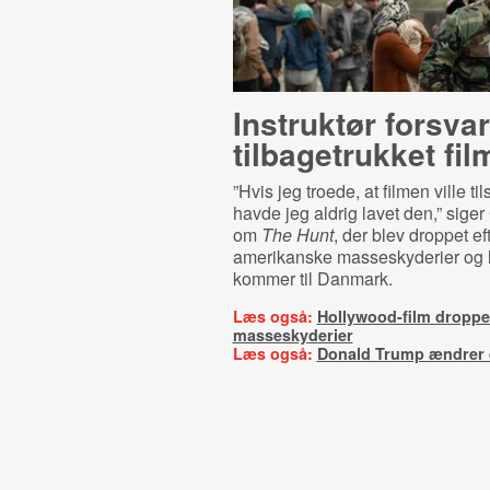
Instruktør forsva
tilbagetrukket fil
”Hvis jeg troede, at filmen ville til
havde jeg aldrig lavet den,” siger
om
The Hunt
, der blev droppet ef
amerikanske masseskyderier og h
kommer til Danmark.
Læs også:
Hollywood-film droppe
masseskyderier
Læs også:
Donald Trump ændrer