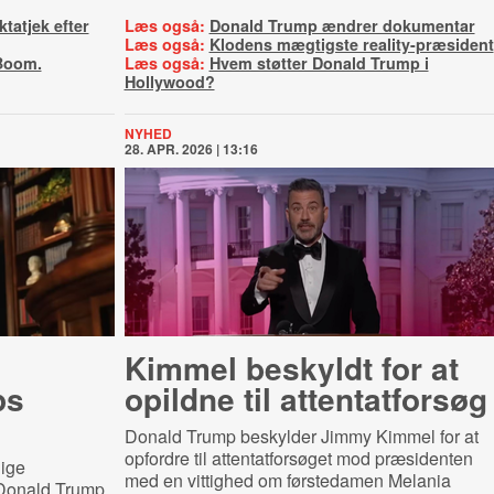
tatjek efter
Læs også:
Donald Trump ændrer dokumentar
Læs også:
Klodens mægtigste reality-præsident
Boom.
Læs også:
Hvem støtter Donald Trump i
Hollywood?
NYHED
28. APR. 2026 | 13:16
Kimmel beskyldt for at
ps
opildne til attentatforsøg
Donald Trump beskylder Jimmy Kimmel for at
opfordre til attentatforsøget mod præsidenten
lige
med en vittighed om førstedamen Melania
 Donald Trump