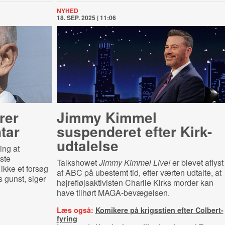
NYHED
18. SEP. 2025 | 11:06
rer
Jimmy Kimmel
­tar
suspenderet efter Kirk-
udtalelse
ing at
ste
Talkshowet
Jimmy Kimmel Live!
er blevet aflyst
kke et forsøg
af ABC på ubestemt tid, efter værten udtalte, at
s gunst, siger
højrefløjsaktivisten Charlie Kirks morder kan
have tilhørt MAGA-bevægelsen.
Læs også:
Komikere på krigsstien efter Colbert-
fyring