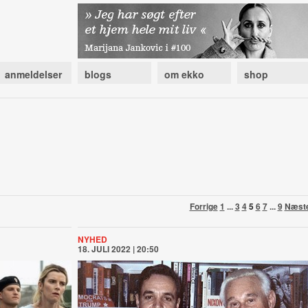
anmeldelser
blogs
om ekko
shop
Forrige
1
...
3
4
5
6
7
...
9
Næst
NYHED
18. JULI 2022 | 20:50