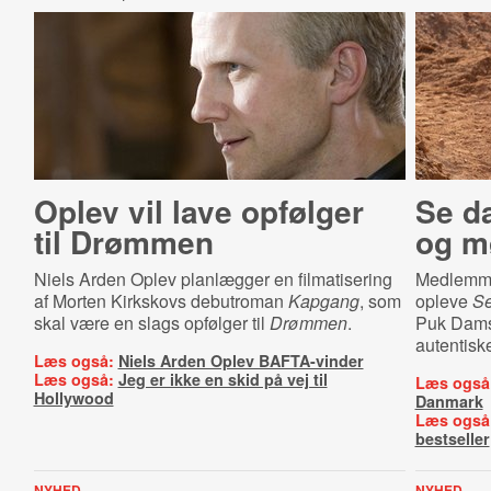
Oplev vil lave opfølger
Se d
til Drømmen
og m
Niels Arden Oplev planlægger en filmatisering
Medlemme
af Morten Kirkskovs debutroman
Kapgang
, som
opleve
Se
skal være en slags opfølger til
Drømmen
.
Puk Damsg
autentisk
Læs også:
Niels Arden Oplev BAFTA-vinder
Læs også:
Jeg er ikke en skid på vej til
Læs også
Hollywood
Danmark
Læs også
bestseller
NYHED
NYHED