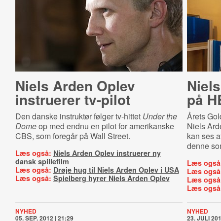
Niels Arden Oplev
Niels
instruerer tv-pilot
på H
Den danske instruktør følger tv-hittet
Under the
Årets Gol
Dome
op med endnu en pilot for amerikanske
Niels Arde
CBS, som foregår på Wall Street.
kan ses a
denne so
Læs også:
Niels Arden Oplev instruerer ny
dansk spillefilm
Læs også
Læs også:
Drøje hug til Niels Arden Oplev i USA
Læs også
Læs også:
Spielberg hyrer Niels Arden Oplev
Læs også
Læs også
NYHED
NYHED
05. SEP. 2012 | 21:29
23. JULI 201