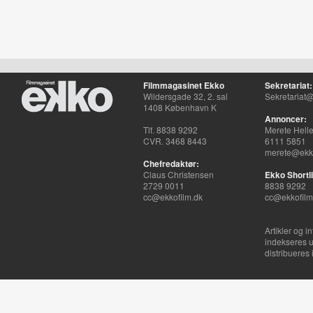
Filmmagasinet Ekko
Sekretariat:
Wildersgade 32, 2. sal
Sekretariat@
1408 København K
Annoncer:
Tlf. 8838 9292
Merete Hell
CVR. 3468 8443
6111 5851
merete@ekko
Chefredaktør:
Claus Christensen
Ekko Shortli
2729 0011
8838 9292
cc@ekkofilm.dk
cc@ekkofilm
Artikler og i
indekseres u
distribueres