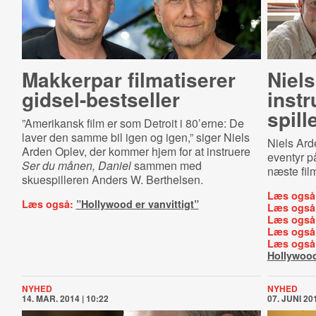
Makkerpar filmatiserer
Niel
gid­sel-​be­st­sel­ler
instr
spill
”Amerikansk film er som Detroit i 80’erne: De
laver den samme bil igen og igen,” siger Niels
Niels Ard
Arden Oplev, der kommer hjem for at instruere
eventyr på
Ser du månen, Daniel
sammen med
næste fil
skuespilleren Anders W. Berthelsen.
Læs også
Læs også:
”Hollywood er vanvittigt”
Læs også
Læs også
Læs også
Læs også
Hollywoo
NYHED
NYHED
14. MAR. 2014 | 10:22
07. JUNI 201