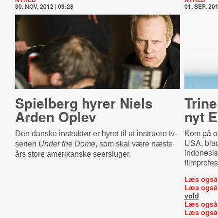
30. NOV. 2012 | 09:28
01. SEP. 201
Spielberg hyrer Niels
Trin
Arden Oplev
nyt 
Kom på op
Den danske instruktør er hyret til at instruere tv-
USA, blad
serien
Under the Dome
, som skal være næste
indonesis
års store amerikanske seersluger.
filmprofes
Læs også
Læs også
vold
Læs også
Læs også