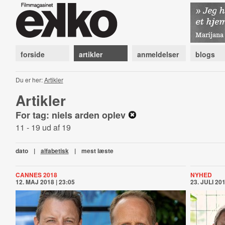
forside
artikler
anmeldelser
blogs
Du er her:
Artikler
Artikler
For tag: niels arden oplev
11 - 19 ud af 19
dato
|
alfabetisk
|
mest læste
CANNES 2018
NYHED
12. MAJ 2018 | 23:05
23. JULI 201