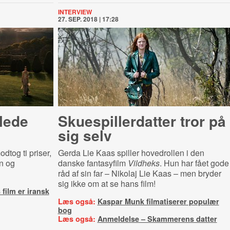
INTERVIEW
27. SEP. 2018 | 17:28
lede
Sku­e­spil­ler­dat­ter tror på
sig selv
dtog ti priser,
Gerda Lie Kaas spiller hovedrollen i den
on og
danske fantasyfilm
Vildheks
. Hun har fået gode
råd af sin far – Nikolaj Lie Kaas – men bryder
sig ikke om at se hans film!
film er iransk
Læs også:
Kaspar Munk filmatiserer populær
bog
Læs også:
Anmeldelse – Skammerens datter