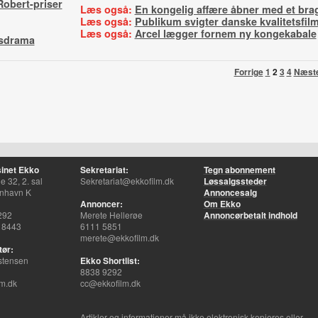
Robert-priser
Læs også:
En kongelig affære åbner med et bra
Læs også:
Publikum svigter danske kvalitetsfil
Læs også:
Arcel lægger fornem ny kongekabale
lsdrama
Forrige
1
2
3
4
Næst
inet Ekko
Sekretariat:
Tegn abonnement
 32, 2. sal
Sekretariat@ekkofilm.dk
Løssalgssteder
nhavn K
Annoncesalg
Annoncer:
Om Ekko
292
Merete Hellerøe
Annoncørbetalt indhold
 8443
6111 5851
merete@ekkofilm.dk
tør:
stensen
Ekko Shortlist:
8838 9292
m.dk
cc@ekkofilm.dk
Artikler og informationer må ikke elektronisk kopieres eller