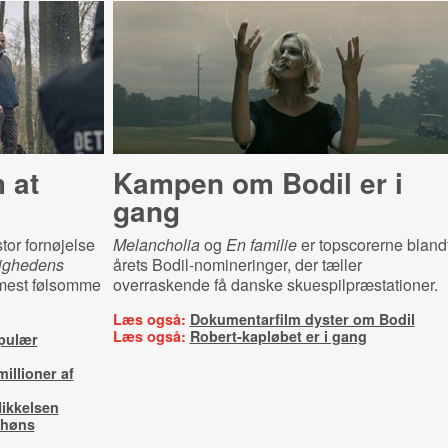
 at
Kampen om Bodil er i
gang
or fornøjelse
Melancholia
og
En familie
er topscorerne bland
ighedens
årets Bodil-nomineringer, der tæller
 mest følsomme
overraskende få danske skuespilpræstationer.
Læs også:
Dokumentarfilm dyster om Bodil
Læs også:
Robert-kapløbet er i gang
opulær
millioner af
ikkelsen
 høns