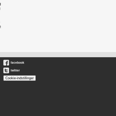
g
m
e
facebook
twitter
Cookie-indstillinger