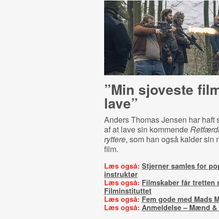
”Min sjoveste film
lave”
Anders Thomas Jensen har haft st
af at lave sin kommende
Retfærd
ryttere
, som han også kalder sin
film.
Læs også:
Stjerner samles for p
instruktør
Læs også:
Filmskaber får tretten 
Filminstituttet
Læs også:
Fem gode med Mads M
Læs også:
Anmeldelse – Mænd &