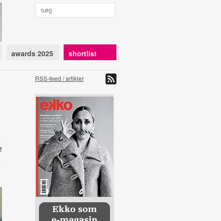
awards 2025
shortlist
RSS-feed / artikler
e