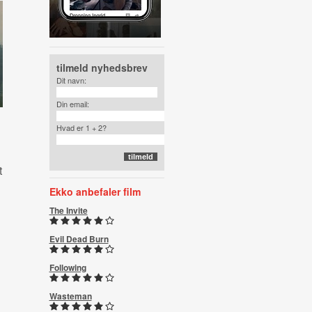
tilmeld nyhedsbrev
Dit navn:
Din email:
Hvad er 1 + 2?
t
Ekko anbefaler film
The Invite
Evil Dead Burn
Following
Wasteman