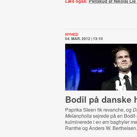
Læs også:
Pletskud af Nikolaj Lie
NYHED
04. MAR. 2012 | 13:10
Bodil på danske
Paprika Steen fik revanche, og
D
Melancholia
sejrede på en Bodil-
kulminerede i en øm baghyler me
Ranthe og Anders W. Berthelsen