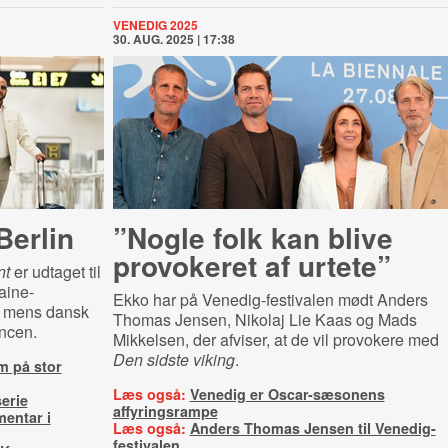
VENEDIG 2025
30. AUG. 2025 | 17:38
Berlin
”Nogle folk kan blive
provokeret af urtete”
nt
er udtaget til
aine-
Ekko har på Venedig-festivalen mødt Anders
, mens dansk
Thomas Jensen, Nikolaj Lie Kaas og
Mads
ncen.
Mikkelsen
, der afviser, at de vil provokere med
Den sidste viking
.
m på stor
Læs også:
Venedig er Oscar-sæsonens
serie
affyringsrampe
entar i
Læs også:
Anders Thomas Jensen til Venedig-
festivalen