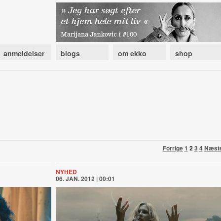
anmeldelser
blogs
om ekko
shop
Forrige
1
2
3
4
Næst
NYHED
06. JAN. 2012 | 00:01