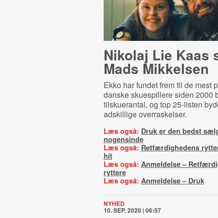
Nikolaj Lie Kaas 
Mads Mikkelsen
Ekko har fundet frem til de mest
danske skuespillere siden 2000 
tilskuerantal, og top 25-listen byd
adskillige overraskelser.
Læs også:
Druk er den bedst sæl
nogensinde
Læs også:
Retfærdighedens rytte
hit
Læs også:
Anmeldelse – Retfærd
ryttere
Læs også:
Anmeldelse – Druk
NYHED
10. SEP. 2020 | 06:57