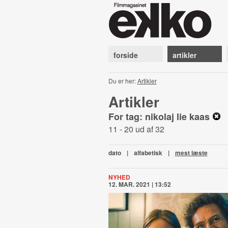
forside
artikler
Du er her:
Artikler
Artikler
For tag: nikolaj lie kaas
11 - 20 ud af 32
dato
|
alfabetisk
|
mest læste
NYHED
12. MAR. 2021 | 13:52