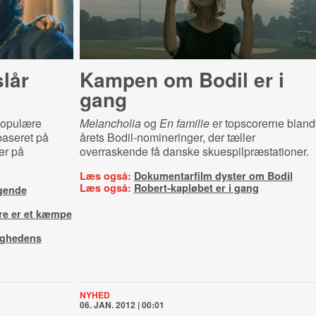
slår
Kampen om Bodil er i
gang
 populære
Melancholia
og
En familie
er topscorerne bland
baseret på
årets Bodil-nomineringer, der tæller
er på
overraskende få danske skuespilpræstationer.
Læs også:
Dokumentarfilm dyster om Bodil
Læs også:
Robert-kapløbet er i gang
gende
re er et kæmpe
ighedens
NYHED
06. JAN. 2012 | 00:01