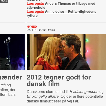
 Kaas
Læs også:
Anders Thomas er tilbage med
stjernehold
Læs også:
Anmeldelse – Retfærdighedens
ryttere
NYHED
02. APR. 2012 | 12:44
 hænder
2012 tegner godt for
dansk film
irch
og
aften, der
Danskerne stormer ind til
Hvidstengruppen
og
llem Lars
En kongelig affære.
Og der er flere potentielle
.
danske filmsucceser på vej i år.