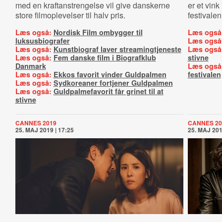
med en kraftanstrengelse vil give danskerne
er et vin
store filmoplevelser til halv pris.
festivalen
Læs også:
Nordisk Film ombygger til
Læs også
luksusbiografer
Læs også
Læs også:
Kunstbiograf laver streamingtjeneste
Læs også
Læs også:
Fem danske film i Biografklub
stivne
Danmark
Læs også
Læs også:
Ekkos favorit vinder Guldpalmen
festivalen
Læs også:
Sydkoreaner fortjener Guldpalmen
Læs også:
Guldpalmefavorit får grinet til at
stivne
CANNES 2019
CANNES 20
25. MAJ 2019 | 17:25
25. MAJ 201