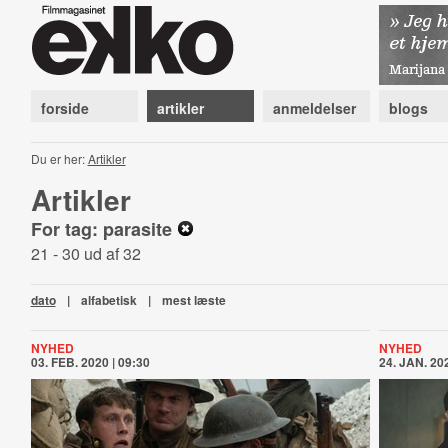
forside
artikler
anmeldelser
blogs
Du er her:
Artikler
Artikler
For tag: parasite
21 - 30 ud af 32
dato
|
alfabetisk
|
mest læste
NYHED
NYHED
03. FEB. 2020 | 09:30
24. JAN. 202