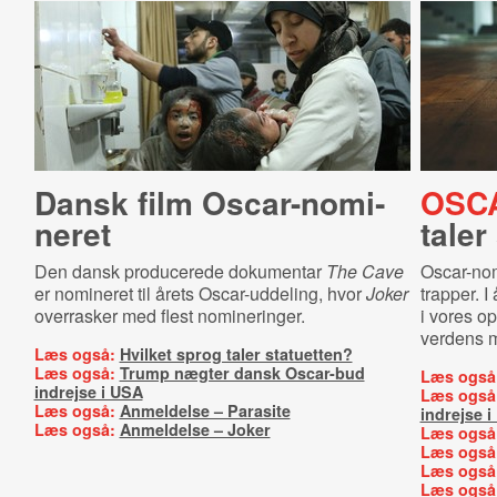
Dansk film Oscar-​no­mi­
OSC
ne­ret
taler
Den dansk producerede dokumentar
The Cave
Oscar-nom
er nomineret til årets Oscar-uddeling, hvor
Joker
trapper. I
overrasker med flest nomineringer.
i vores op
verdens me
Læs også:
Hvilket sprog taler statuetten?
Læs også:
Trump nægter dansk Oscar-bud
Læs også
indrejse i USA
Læs også
Læs også:
Anmeldelse – Parasite
indrejse 
Læs også:
Anmeldelse – Joker
Læs også
Læs også
Læs også
Læs også