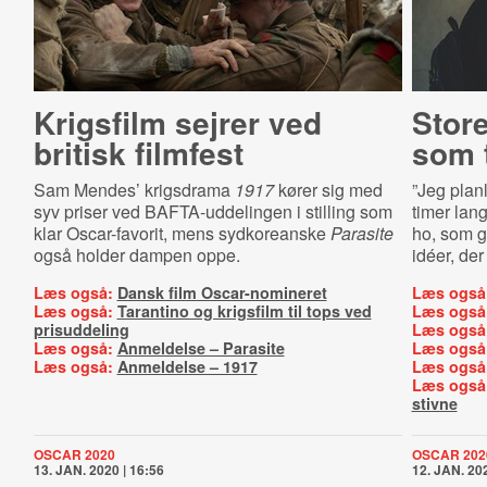
Krigsfilm sejrer ved
Store
britisk filmfest
som 
Sam Mendes’ krigsdrama
1917
kører sig med
”Jeg plan
syv priser ved BAFTA-uddelingen i stilling som
timer lan
klar Oscar-favorit, mens sydkoreanske
Parasite
ho, som g
også holder dampen oppe.
idéer, der
Læs også:
Dansk film Oscar-nomineret
Læs også
Læs også:
Tarantino og krigsfilm til tops ved
Læs også
prisuddeling
Læs også
Læs også:
Anmeldelse – Parasite
Læs også
Læs også:
Anmeldelse – 1917
Læs også
Læs også
stivne
OSCAR 2020
OSCAR 202
13. JAN. 2020 | 16:56
12. JAN. 202