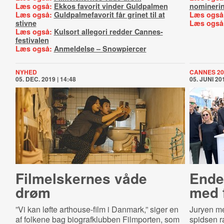
Læs også:
Ekkos favorit vinder Guldpalmen
nomineri
Læs også:
Guldpalmefavorit får grinet til at
Læs også
stivne
Læs også
Læs også:
Kulsort allegori redder Cannes-
festivalen
Læs også:
Anmeldelse – Snowpiercer
NYHED
CANNES 20
05. DEC. 2019 | 14:48
05. JUNI 201
Filmelskernes våde
Ende
drøm
med 
”Vi kan løfte arthouse-film i Danmark,” siger en
Juryen me
af folkene bag biografklubben Filmporten, som
spidsen r