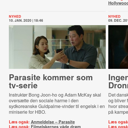
Hollywoo
NYHED
NYHED
10. JAN. 2020 | 18:46
09. DEC. 201
Parasite kommer som
Ingen
tv-serie
Dron
Instruktør Bong Joon-ho og Adam McKay skal
Det dansk
oversætte den sociale harme i den
og bliver 
sydkoreanske Guldpalme-vinder til engelsk i en
hvor strea
miniserie for HBO.
på kampen
Læs også:
Anmeldelse – Parasite
Læs også
Læs også:
Filmelskernes våde drøm
Læs også