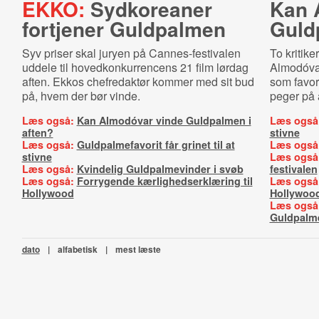
EKKO:
Sydkoreaner
Kan 
fortjener Guldpalmen
Guld
Syv priser skal juryen på Cannes-festivalen
To kritik
uddele til hovedkonkurrencens 21 film lørdag
Almodóva
aften. Ekkos chefredaktør kommer med sit bud
som favori
på, hvem der bør vinde.
peger på 
Læs også:
Kan Almodóvar vinde Guldpalmen i
Læs også
aften?
stivne
Læs også:
Guldpalmefavorit får grinet til at
Læs også
stivne
Læs også
Læs også:
Kvindelig Guldpalmevinder i svøb
festivalen
Læs også:
Forrygende kærlighedserklæring til
Læs også
Hollywood
Hollywoo
Læs også
Guldpalm
dato
|
alfabetisk
|
mest læste