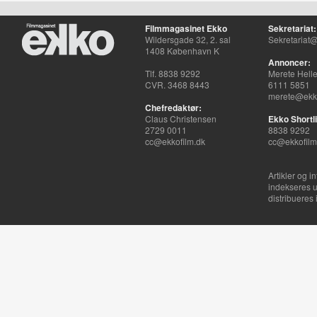
Filmmagasinet Ekko
Sekretariat:
Wildersgade 32, 2. sal
Sekretariat@
1408 København K
Annoncer:
Tlf. 8838 9292
Merete Hell
CVR. 3468 8443
6111 5851
merete@ekko
Chefredaktør:
Claus Christensen
Ekko Shortli
2729 0011
8838 9292
cc@ekkofilm.dk
cc@ekkofilm
Artikler og i
indekseres u
distribueres