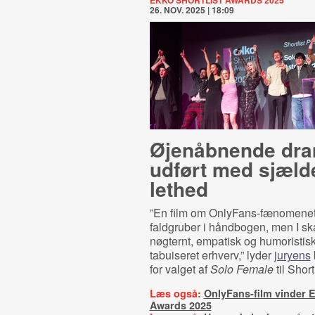
EKKO SHORTLIST AWARDS 2025
26. NOV. 2025 | 18:09
Øjenåbnende dr
udført med sjæld
lethed
”En film om OnlyFans-fænomenet
faldgruber i håndbogen, men I sk
nøgternt, empatisk og humoristisk
tabuiseret erhverv,” lyder
juryens
for valget af
Solo Female
til Short
Læs også:
OnlyFans-film vinder E
Awards 2025