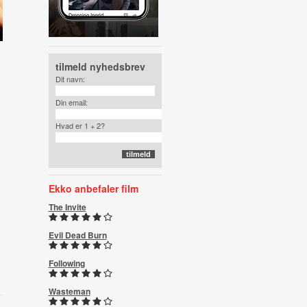
tilmeld nyhedsbrev
Dit navn:
Din email:
Hvad er 1 + 2?
Ekko anbefaler film
The Invite
Evil Dead Burn
Following
Wasteman