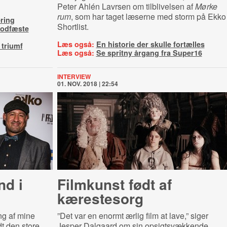
Peter Ahlén Lavrsen om tilblivelsen af
Mørke
rum
, som har taget læserne med storm på Ekko
ring
Shortlist.
fodfæste
Læs også:
En historie der skulle fortælles
triumf
Læs også:
Se spritny årgang fra Super16
INTERVIEW
01. NOV. 2018 | 22:54
nd i
Filmkunst født af
kærestesorg
ng af mine
”Det var en enormt ærlig film at lave,” siger
dt den store
Jesper Dalgaard om sin opsigtsvækkende