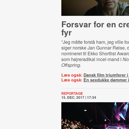
Forsvar for en cr
fyr
”Jeg måtte forstå ham, jeg ville f
siger norske Jan Gunnar Røise, d
nomineret til Ekko Shortlist Award
som højreradikal incel-mand i
No
Offspring
.
Læs også:
Dansk film triumferer 
Læs også:
En sexdukke dømmer 
REPORTAGE
15. DEC. 2017 | 17:34