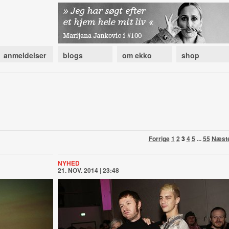
anmeldelser
blogs
om ekko
shop
Forrige
1
2
3
4
5
...
55
Næst
NYHED
21. NOV. 2014 | 23:48