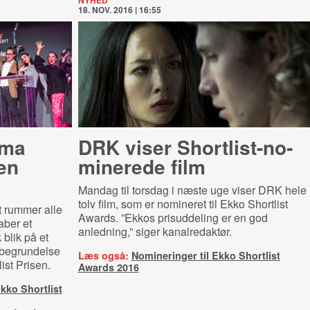
NYHED
18. NOV. 2016 | 16:55
ama
DRK viser Short­list-​no­
en
mi­ne­re­de film
Mandag til torsdag i næste uge viser DRK hele
tolv film, som er nomineret til Ekko Shortlist
 rummer alle
Awards. ”Ekkos prisuddeling er en god
aber et
anledning,” siger kanalredaktør.
 blik på et
begrundelse
Læs også:
Nomineringer til Ekko Shortlist
list Prisen.
Awards 2016
kko Shortlist