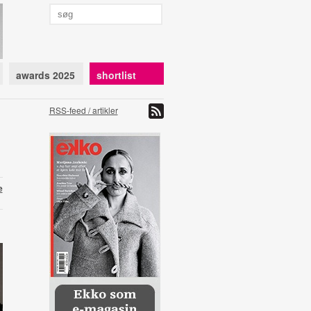
awards 2025
shortlist
RSS-feed / artikler
e