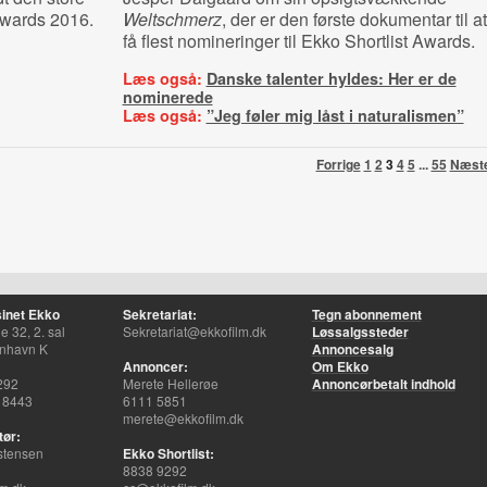
Awards 2016.
Weltschmerz
, der er den første dokumentar til at
få flest nomineringer til Ekko Shortlist Awards.
Læs også:
Danske talenter hyldes: Her er de
nominerede
Læs også:
”Jeg føler mig låst i naturalismen”
Forrige
1
2
3
4
5
...
55
Næst
inet Ekko
Sekretariat:
Tegn abonnement
 32, 2. sal
Sekretariat@ekkofilm.dk
Løssalgssteder
nhavn K
Annoncesalg
Annoncer:
Om Ekko
292
Merete Hellerøe
Annoncørbetalt indhold
 8443
6111 5851
merete@ekkofilm.dk
tør:
stensen
Ekko Shortlist:
8838 9292