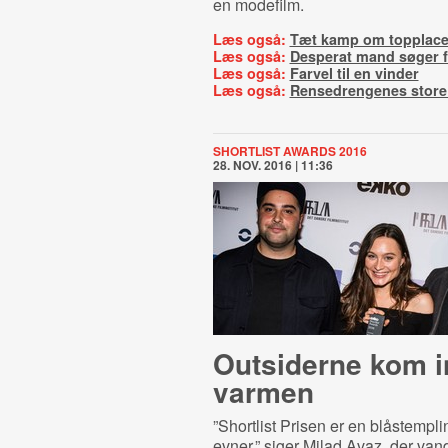
en modefilm.
Læs også:
Tæt kamp om topplace
Læs også:
Desperat mand søger 
Læs også:
Farvel til en vinder
Læs også:
Rensedrengenes store 
SHORTLIST AWARDS 2016
28. NOV. 2016 | 11:36
Outsiderne kom i
varmen
”Shortlist Prisen er en blåstempli
evner,” siger Milad Avaz, der van