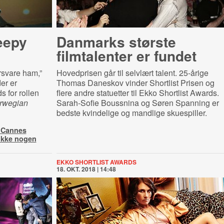
eepy
Danmarks største
filmtalenter er fundet
orsvare ham,”
Hovedprisen går til selvlært talent. 25-årige
er er
Thomas Daneskov vinder Shortlist Prisen og
s for rollen
flere andre statuetter til Ekko Shortlist Awards.
rwegian
Sarah-Sofie Boussnina og Søren Spanning er
bedste kvindelige og mandlige skuespiller.
i Cannes
ikke nogen
EKKO SHORTLIST AWARDS
18. OKT. 2018 | 14:48