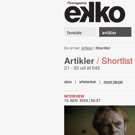
forside
artikler
Du er her:
Artikler
|
Shortlist
Artikler
/ Shortlist
21 - 30 ud af 545
dato
|
alfabetisk
|
mest læste
INTERVIEW
15. NOV. 2023 | 20:37