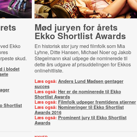
rets
Mød juryen for årets
Ekko Shortlist Awards
 ved Ekko
En historisk stor jury med filmfolk som Mia
ores
Lyhne, Ditte Hansen, Michael Noer og Jakob
rpeste skud.
Stegelmann skal udpege de nominerede til
dette års udgave af prisuddelingen for Ekkos
d i blodet
onlinehitliste.
sete
Læs også:
Anders Lund Madsen gentager
succes
tager
Læs også:
Her er de nominerede til Ekko
Shortlist Awards
Læs også:
Filmfolk udpeger fremtidens stjerner
o Shortlist
Læs også:
Nomineringer til Ekko Shortlist
Awards 2016
Læs også:
Prominent jury til Ekko Shortlist
Awards