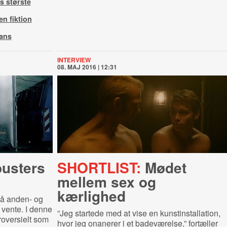
s største
n fiktion
ans
INTERVIEW
08. MAJ 2016 | 12:31
busters
SHORTLIST:
Mødet
mellem sex og
kærlighed
på anden- og
 vente. I denne
”Jeg startede med at vise en kunstinstallation,
roversielt som
hvor jeg onanerer i et badeværelse,” fortæller