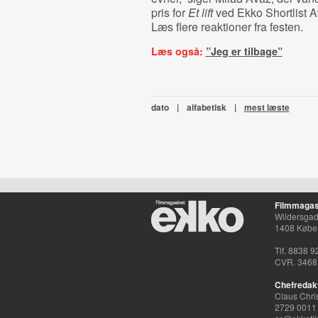
pris for
Et lift
ved Ekko Shortlist 
Læs flere reaktioner fra festen.
Læs også:
”Jeg er tilbage”
dato
|
alfabetisk
|
mest læste
Filmmagas
Wildersgade
1408 Købe
Tlf. 8838 9
CVR. 3468
Chefredak
Claus Chri
2729 0011