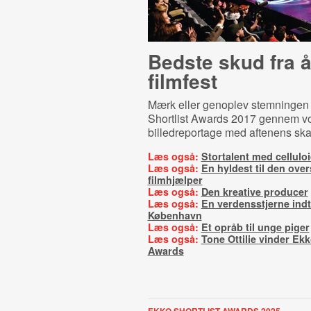
Bedste skud fra å
filmfest
Mærk eller genoplev stemningen
Shortlist Awards 2017 gennem v
billedreportage med aftenens ska
Læs også:
Stortalent med celluloi
Læs også:
En hyldest til den over
filmhjælper
Læs også:
Den kreative producer
Læs også:
En verdensstjerne ind
København
Læs også:
Et opråb til unge piger
Læs også:
Tone Ottilie vinder Ekk
Awards