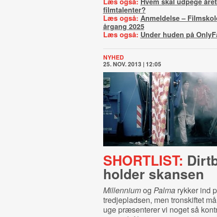
Læs også:
Hvem skal udpege året
filmtalenter?
Læs også:
Anmeldelse – Filmskole
årgang 2025
Læs også:
Under huden på OnlyF
NYHED
25. NOV. 2013 | 12:05
SHORTLIST:
Dirt
holder skansen
Millennium
og
Palma
rykker ind 
tredjepladsen, men tronskiftet må
uge præsenterer vi noget så kont