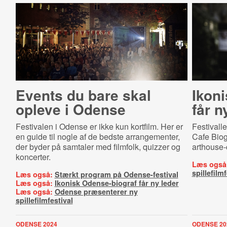
Events du bare skal
Ikon
opleve i Odense
får n
Festivalen i Odense er ikke kun kortfilm. Her er
Festivall
en guide til nogle af de bedste arrangementer,
Cafe Biog
der byder på samtaler med filmfolk, quizzer og
arthouse-
koncerter.
Læs også
spillefilmf
Læs også:
Stærkt program på Odense-festival
Læs også:
Ikonisk Odense-biograf får ny leder
Læs også:
Odense præsenterer ny
spillefilmfestival
ODENSE 2024
ODENSE 20