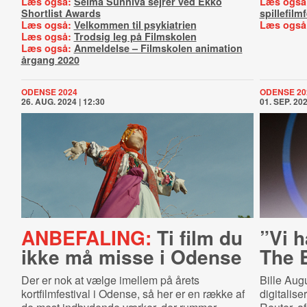
Læs også:
Selma Sunniva sejrer ved Ekko
Læs også
Shortlist Awards
spillefilmf
Læs også:
Velkommen til psykiatrien
Læs også
Læs også:
Trodsig leg på Filmskolen
Læs også:
Anmeldelse – Filmskolen animation
årgang 2020
ODENSE 2024
ODENSE 20
26. AUG. 2024 | 12:30
01. SEP. 202
ANBEFALING:
Ti film du
”Vi 
ikke må misse i Odense
The 
Der er nok at vælge imellem på årets
Bille Augu
kortfilmfestival i Odense, så her er en række af
digitalis