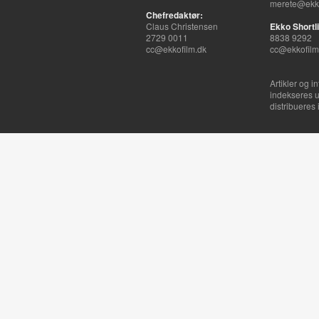
merete@ekko
Chefredaktør:
Claus Christensen
Ekko Shortli
2729 0011
8838 9292
cc@ekkofilm.dk
cc@ekkofilm
Artikler og i
indekseres u
distribueres