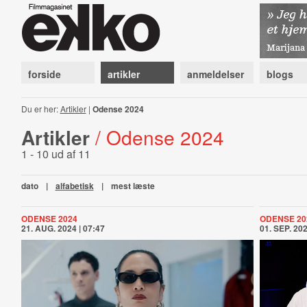
forside
artikler
anmeldelser
blogs
Du er her:
Artikler
|
Odense 2024
Artikler
/ Odense 2024
1 - 10 ud af 11
dato
|
alfabetisk
|
mest læste
ODENSE 2024
ODENSE 20
21. AUG. 2024 | 07:47
01. SEP. 202