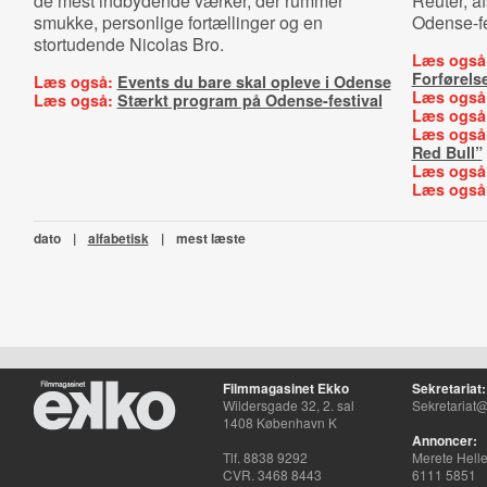
de mest indbydende værker, der rummer
Reuter, a
smukke, personlige fortællinger og en
Odense-fe
stortudende Nicolas Bro.
Læs også
Forførels
Læs også:
Events du bare skal opleve i Odense
Læs også
Læs også:
Stærkt program på Odense-festival
Læs også
Læs også
Red Bull”
Læs også
Læs også
dato
|
alfabetisk
|
mest læste
Filmmagasinet Ekko
Sekretariat:
Wildersgade 32, 2. sal
Sekretariat@
1408 København K
Annoncer:
Tlf. 8838 9292
Merete Hell
CVR. 3468 8443
6111 5851