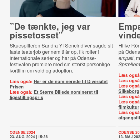
”De tænkte, jeg var
Empat
pissetosset”
vind
Skuespilleren Sandra Yi Sencindiver sagde sit
Hilke Rön
faste teaterjob gennem ti år op, fik roller i
på Odens
internationale serier og har på Odense-
empati
, 
festivalen premiere med sin stærkt personlige
Sprælle
kortfilm om vold og adoption.
Læs også
Læs også
Læs også:
Her er de nominerede til Diversitet
Læs også
Prisen
Silkeborg
Læs også:
Et Større Billede nomineret til
Læs også
ligestillingspris
Læs også
filmkultur
Læs også
afgangsfi
ODENSE 2024
ODENSE 20
23. AUG. 2024 | 15:36
13. MAJ 202