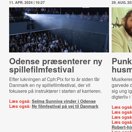
11. APR. 2024 | 10:27
29. AUG. 20
Odense præsenterer ny
Punk
spil­le­film­festi­val
husm
Efter lukningen af Cph:Pix for to år siden får
Musikeren
Danmark en ny spillefilmfestival, der vil
garvede d
fokusere på instruktører i starten af karrieren.
sig ung i
digterliv 
Læs også:
Selma Sunniva vinder i Odense
Læs også:
Ny filmfestival på vej til Danmark
Læs også
Læs også
Læs også
Læs også
Robert-hi