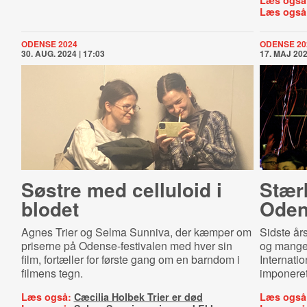
Læs også
Læs også
ODENSE 2024
ODENSE 20
30. AUG. 2024 | 17:03
17. MAJ 202
Søstre med celluloid i
Stær
blodet
Odens
Agnes Trier og Selma Sunniva, der kæmper om
Sidste år
priserne på Odense-festivalen
med hver sin
og mange 
film
, fortæller for første gang om en barndom i
Internatio
filmens tegn.
imponeret
Læs også:
Cæcilia Holbek Trier er død
Læs også