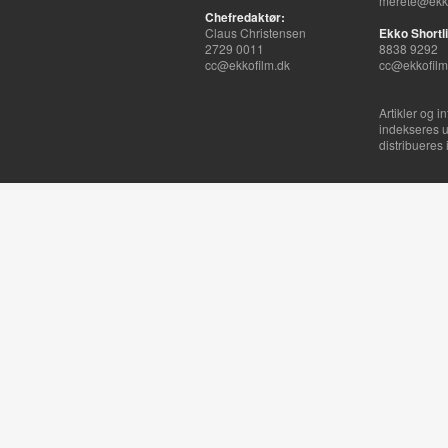
merete@ekko
Chefredaktør:
Claus Christensen
Ekko Shortli
2729 0011
8838 9292
cc@ekkofilm.dk
cc@ekkofilm
Artikler og i
indekseres u
distribueres