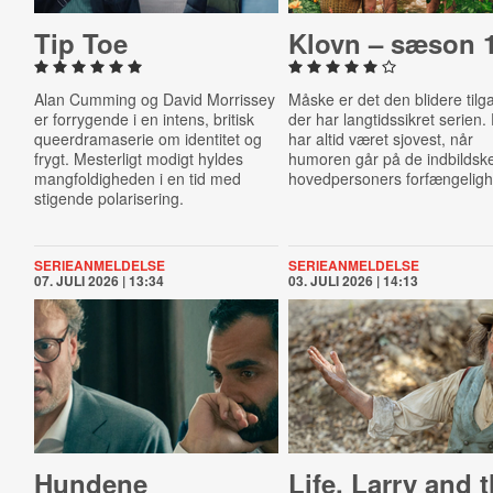
Tip Toe
Klovn – sæson 
Alan Cumming og David Morrissey
Måske er det den blidere tilg
er forrygende i en intens, britisk
der har langtidssikret serien.
queerdramaserie om identitet og
har altid været sjovest, når
frygt. Mesterligt modigt hyldes
humoren går på de indbildsk
mangfoldigheden i en tid med
hovedpersoners forfængeligh
stigende polarisering.
SERIEANMELDELSE
SERIEANMELDELSE
07. JULI 2026 | 13:34
03. JULI 2026 | 14:13
Hundene
Life, Larry and 