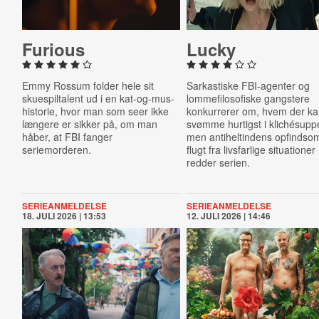
Furious
Lucky
Emmy Rossum folder hele sit
Sarkastiske FBI-agenter og
skuespiltalent ud i en kat-og-mus-
lommefilosofiske gangstere
historie, hvor man som seer ikke
konkurrerer om, hvem der k
længere er sikker på, om man
svømme hurtigst i klichésupp
håber, at FBI fanger
men antiheltindens opfinds
seriemorderen.
flugt fra livsfarlige situationer
redder serien.
SERIEANMELDELSE
SERIEANMELDELSE
18. JULI 2026 | 13:53
12. JULI 2026 | 14:46