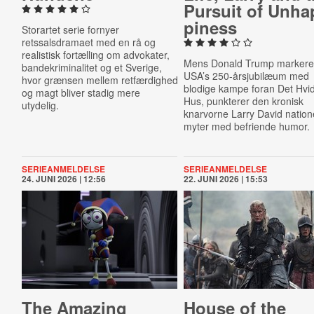
Pursuit of Un­ha
pi­ness
Storartet serie fornyer
retssalsdramaet med en rå og
realistisk fortælling om advokater,
Mens Donald Trump markere
bandekriminalitet og et Sverige,
USA’s 250-årsjubilæum med
hvor grænsen mellem retfærdighed
blodige kampe foran Det Hvi
og magt bliver stadig mere
Hus, punkterer den kronisk
utydelig.
knarvorne Larry David natio
myter med befriende humor.
SERIEANMELDELSE
SERIEANMELDELSE
24. JUNI 2026 | 12:56
22. JUNI 2026 | 15:53
The Amazing
House of the