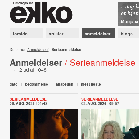
forside
artikler
anmeldelser
blogs
Du er her:
Anmeldelser
|
Serieanmeldelse
Anmeldelser
/ Serieanmeldelse
1 - 12 ud af 1048
dato
|
bedømmelse
|
alfabetisk
|
mest læste
SERIEANMELDELSE
SERIEANMELDELSE
06. AUG. 2026 | 01:48
02. AUG. 2026 | 09:57