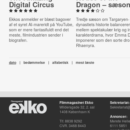
Digital Circus
Dragon – sæson
Ekkos anmelder er blæst bagover
Tredje sæson om Targaryen-
af et syret AI-mareridt på YouTube,
dynastiets historie balancere
som er mere fantasifuldt end det
mellem spektakulær krig og i
meste, filmindustrien sender i
karakterdrama, hvor Emma D
biografen.
imponerer som den sorte dr
Rhaenyra.
dato
|
bedømmelse
|
alfabetisk
|
mest læste
Filmmagasinet Ekko
Sekretariat:
Wildersgade 32, 2. sal
Sekretariat@
1408 København K
Annoncer:
Tlf. 8838 9292
Merete Hell
CVR. 3468 8443
6111 5851