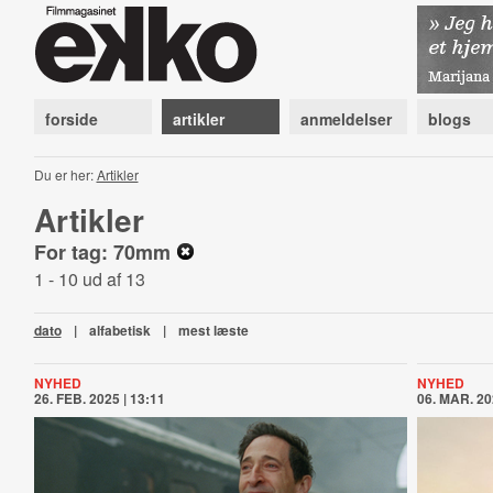
forside
artikler
anmeldelser
blogs
Du er her:
Artikler
Artikler
For tag: 70mm
1 - 10 ud af 13
dato
|
alfabetisk
|
mest læste
NYHED
NYHED
26. FEB. 2025 | 13:11
06. MAR. 20