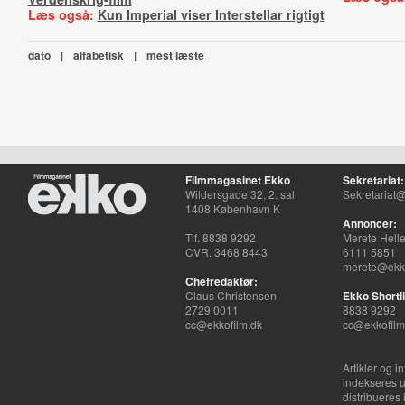
Læs også:
Kun Imperial viser Interstellar rigtigt
dato
|
alfabetisk
|
mest læste
Filmmagasinet Ekko
Sekretariat:
Wildersgade 32, 2. sal
Sekretariat@
1408 København K
Annoncer:
Tlf. 8838 9292
Merete Hell
CVR. 3468 8443
6111 5851
merete@ekko
Chefredaktør:
Claus Christensen
Ekko Shortli
2729 0011
8838 9292
cc@ekkofilm.dk
cc@ekkofilm
Artikler og i
indekseres u
distribueres