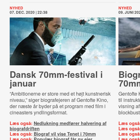
NYHED
NYHED
07. DEC. 2020 | 22:38
09. JUNI 202
Dansk 70mm-festival i
Biogr
januar
70m
”Ambitionerne er store med et højt kunstnerisk
Gentofte 
niveau,” siger biografejeren af Gentofte Kino,
til instru
der næste år byder på et program med film i
visning a
cineasters yndlingsformat.
blockbust
Læs også:
Nedlukning medfører halvering af
Læs også
biografdriften
Læs også
Læs også:
Biograf vil vise Tenet i 70mm
Læs også
Læs også:
Populær biograf får ny ejer
Læs også