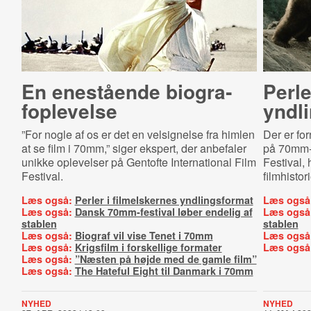
En enestående bi­o­gra­
Perle
fop­le­vel­se
yndl
”For nogle af os er det en velsignelse fra himlen
Der er fo
at se film i 70mm,” siger ekspert, der anbefaler
på 70mm-f
unikke oplevelser på Gentofte International Film
Festival,
Festival.
filmhistor
Læs også:
Perler i filmelskernes yndlingsformat
Læs også
Læs også:
Dansk 70mm-festival løber endelig af
Læs også
stablen
stablen
Læs også:
Biograf vil vise Tenet i 70mm
Læs også
Læs også:
Krigsfilm i forskellige formater
Læs også
Læs også:
”Næsten på højde med de gamle film”
Læs også:
The Hateful Eight til Danmark i 70mm
NYHED
NYHED