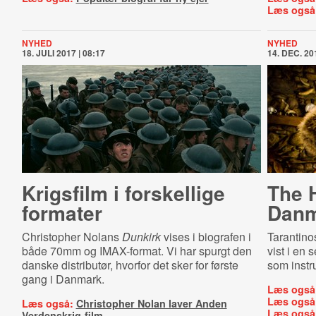
Læs også
NYHED
NYHED
18. JULI 2017 | 08:17
14. DEC. 201
Krigsfilm i forskellige
The H
formater
Danm
Christopher Nolans
Dunkirk
vises i biografen i
Tarantino
både 70mm og IMAX-format. Vi har spurgt den
vist i en
danske distributør, hvorfor det sker for første
som instr
gang i Danmark.
Læs også
Læs også
Læs også:
Christopher Nolan laver Anden
Læs også
Verdenskrig-film