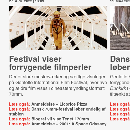
27. APR. 2022 | 13:09
11. MAJ 202
Festival viser
Dans
forrygende filmperler
løber
Der er store mesterværker og særlige visninger
Gentofte 
på Gentofte International Film Festival, hvor nye
forrygend
og ældre film vises i cineasters yndlingsformat:
Dunkirk
i 
70mm.
tiltænkt a
Læs også:
Anmeldelse – Licorice Pizza
Læs også
Læs også:
Dansk 70mm-festival løber endelig af
Læs også
stablen
Læs også
Læs også:
Biograf vil vise Tenet i 70mm
Læs også
Læs også:
Anmeldelse – 2001: A Space Odyssey