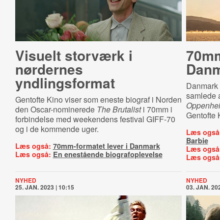
Visuelt storværk i
70mm
nørdernes
Danm
yndlingsformat
Danmark h
samlede 
Gentofte Kino viser som eneste biograf i Norden
Oppenhe
den Oscar-nominerede
The Brutalist
i 70mm i
Gentofte 
forbindelse med weekendens festival GIFF-70
og i de kommende uger.
Læs også
Barbie
Læs også:
70mm-formatet lever i Danmark
Læs også
Læs også:
En enestående biografoplevelse
Læs også
NYHED
NYHED
25. JAN. 2023 | 10:15
03. JAN. 202