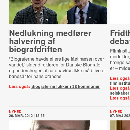
Nedlukning medfører
Fridt
halvering af
deba
biografdriften
Filminstit
model for
”Biograferne havde ellers lige fået næsen over
hænge sa
vandet,” siger direktøren for Danske Biografer
er – milde
og understreger, at coronavirus ikke må blive et
banesår for hans branche.
Læs også
filminstitu
Læs også:
Biograferne lukker i 38 kommuner
Læs også
selskaber
Læs også
NYHED
NYHED
26. MAR. 2012 | 18:35
07. MAJ 202