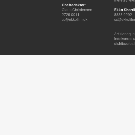
Chefredaktør:
Claus Christensen
Ekko Shortli
2729 0011
8838 9292
cc@ekkofilm.dk
cc@ekkofilm
Artikler og i
indekseres u
distribueres