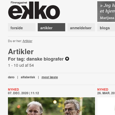
forside
artikler
anmeldelser
blogs
Du er her:
Artikler
Artikler
For tag: danske biografer
1 - 10 ud af 54
dato
|
alfabetisk
|
mest læste
NYHED
NYHED
07. DEC. 2020 | 11:12
26. MAR. 20