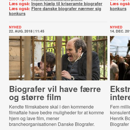
Læs også:
Ingen hjælp til kriseramte biografer
Læs også
Læs også:
Flere danske biografer nærmer sig
konkurs
konkurs
NYHED
NYHED
22. AUG. 2018 | 11:45
14. DEC. 201
Biografer vil have færre
Ekstr
og større film
inter
Kendte filmskabere skal i den kommende
Fem milli
filmaftale have bedre muligheder for at komme
konsulento
hjem og lave film, mener
Henrik Bo
brancheorganisationen Danske Biografer.
Biografer 