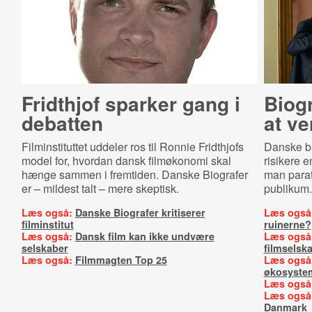
Fridthjof sparker gang i
Biogr
debatten
at ve
Filminstituttet uddeler ros til Ronnie Fridthjofs
Danske bi
model for, hvordan dansk filmøkonomi skal
risikere e
hænge sammen i fremtiden. Danske Biografer
man parat
er – mildest talt – mere skeptisk.
publikum.
Læs også:
Danske Biografer kritiserer
Læs også
filminstitut
ruinerne?
Læs også:
Dansk film kan ikke undvære
Læs også
selskaber
filmselska
Læs også:
Filmmagten Top 25
Læs også
økosyste
Læs også
Læs også
Danmark