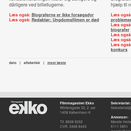
dårligere ved billetlugerne.
hjælp til 
Læs også:
Biograferne er ikke forsøgsdyr
Læs også
Læs også:
Redaktør: Ungdomsfilmen er død
probleme
Læs også
biografer
Læs også
Læs også
Læs også
konkurs
dato
|
alfabetisk
|
mest læste
Filmmagasinet Ekko
Sekretariat:
Wildersgade 32, 2. sal
Sekretariat@
1408 København K
Annoncer:
Tlf. 8838 9292
Merete Hell
CVR. 3468 8443
6111 5851
merete@ekko