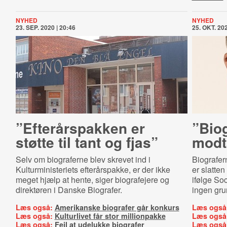
NYHED
NYHED
23. SEP. 2020 | 20:46
25. OKT. 202
”Efterårspakken er
”Biog
støtte til tant og fjas”
modt
Selv om biograferne blev skrevet ind i
Biografer
Kulturministeriets efterårspakke, er der ikke
er slatten
meget hjælp at hente, siger biografejere og
ifølge Soc
direktøren i Danske Biografer.
ingen grun
Læs også:
Amerikanske biografer går konkurs
Læs også
Læs også:
Kulturlivet får stor millionpakke
Læs også
Læs også:
Fejl at udelukke biografer
Læs også