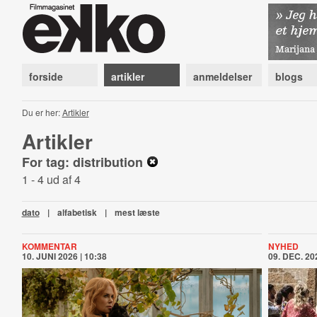
forside
artikler
anmeldelser
blogs
Du er her:
Artikler
Artikler
For tag: distribution
1 - 4 ud af 4
dato
|
alfabetisk
|
mest læste
KOMMENTAR
NYHED
10. JUNI 2026 | 10:38
09. DEC. 202