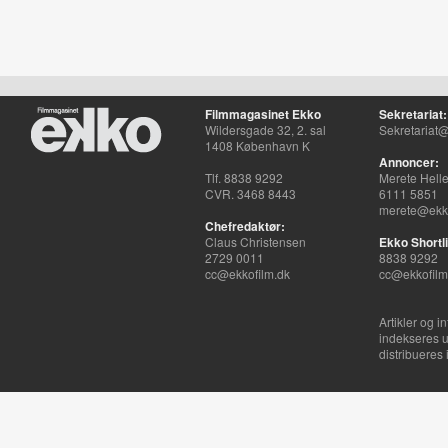
Filmmagasinet Ekko
Sekretariat:
Wildersgade 32, 2. sal
Sekretariat@
1408 København K
Annoncer:
Tlf. 8838 9292
Merete Hell
CVR. 3468 8443
6111 5851
merete@ekko
Chefredaktør:
Claus Christensen
Ekko Shortli
2729 0011
8838 9292
cc@ekkofilm.dk
cc@ekkofilm
Artikler og i
indekseres u
distribueres