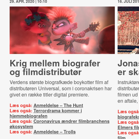
29. APR. 2020 | 10:10
16. JULI 201
Krig mellem biografer
Jonas
og film­di­stri­butør
er sk
Verdens største biografkæde boykotter film af
Instruktø
distributøren Universal, som i coronakrisen har
distributø
givet en række titler digital premiere.
filmen ud
en aftale,
Læs også:
Anmeldelse – The Hunt
Læs også:
Terrordrama kommer i
Læs også
hjemmebiografen
biografek
Læs også:
Coronavirus ændrer filmbranchens
Læs også
økosystem
Elmers fi
Læs også:
Anmeldelse – Trolls
Læs også
film