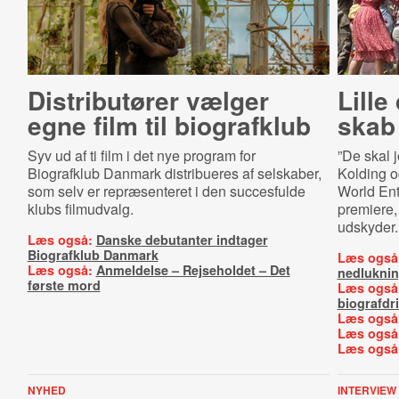
Distributører vælger
Lille 
egne film til biografklub
skab
Syv ud af ti film i det nye program for
”De skal j
Biografklub Danmark distribueres af selskaber,
Kolding o
som selv er repræsenteret i den succesfulde
World Ent
klubs filmudvalg.
premiere,
udskyder.
Læs også:
Danske debutanter indtager
Biografklub Danmark
Læs også
Læs også:
Anmeldelse – Rejseholdet – Det
nedlukni
første mord
Læs også
biografdri
Læs også
Læs også
Læs også
NYHED
INTERVIEW