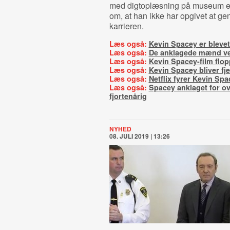
med digtoplæsning på museum en
om, at han ikke har opgivet at g
karrieren.
Læs også:
Kevin Spacey er blevet
Læs også:
De anklagede mænd ve
Læs også:
Kevin Spacey-film flop
Læs også:
Kevin Spacey bliver fje
Læs også:
Netflix fyrer Kevin Spa
Læs også:
Spacey anklaget for o
fjortenårig
NYHED
08. JULI 2019 | 13:26