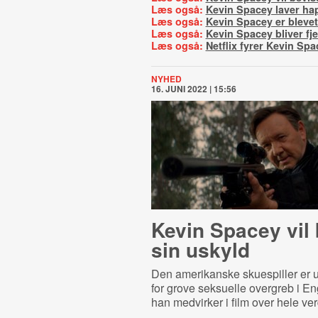
Læs også:
Kevin Spacey laver ha
Læs også:
Kevin Spacey er blevet
Læs også:
Kevin Spacey bliver fje
Læs også:
Netflix fyrer Kevin Spa
NYHED
16. JUNI 2022 | 15:56
Kevin Spacey vil
sin uskyld
Den amerikanske skuespiller er 
for grove seksuelle overgreb i E
han medvirker i film over hele ve