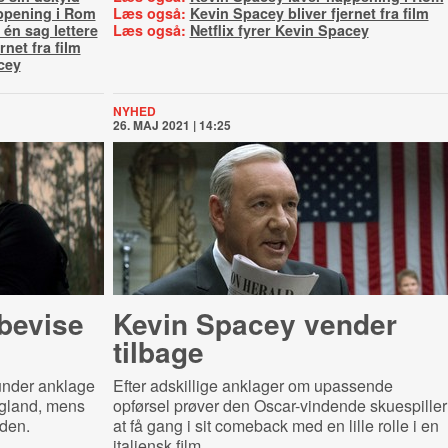
ppening i Rom
Læs også:
Kevin Spacey bliver fjernet fra film
 én sag lettere
Læs også:
Netflix fyrer Kevin Spacey
rnet fra film
cey
NYHED
26. MAJ 2021 | 14:25
 bevise
Kevin Spacey vender
tilbage
under anklage
Efter adskillige anklager om upassende
ngland, mens
opførsel prøver den Oscar-vindende skuespiller
rden.
at få gang i sit comeback med en lille rolle i en
italiensk film.