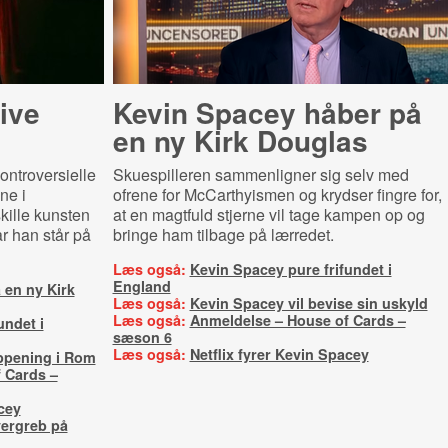
give
Kevin Spacey håber på
en ny Kirk Douglas
ontroversielle
Skuespilleren sammenligner sig selv med
ne i
ofrene for McCarthyismen og krydser fingre for,
kille kunsten
at en magtfuld stjerne vil tage kampen op og
år han står på
bringe ham tilbage på lærredet.
Læs også:
Kevin Spacey pure frifundet i
England
 en ny Kirk
Læs også:
Kevin Spacey vil bevise sin uskyld
Læs også:
Anmeldelse – House of Cards –
undet i
sæson 6
Læs også:
Netflix fyrer Kevin Spacey
ppening i Rom
 Cards –
cey
vergreb på