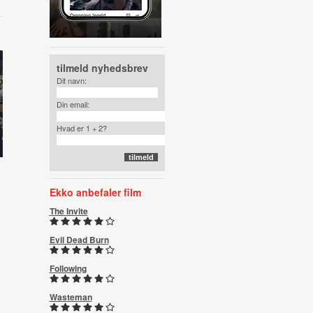
tilmeld nyhedsbrev
Dit navn:
Din email:
Hvad er 1 + 2?
Ekko anbefaler film
The Invite
Evil Dead Burn
Following
Wasteman