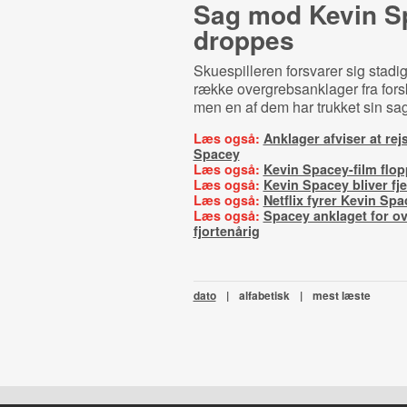
Sag mod Kevin S
droppes
Skuespilleren forsvarer sig stad
række overgrebsanklager fra for
men en af dem har trukket sin sag
Læs også:
Anklager afviser at rej
Spacey
Læs også:
Kevin Spacey-film flop
Læs også:
Kevin Spacey bliver fje
Læs også:
Netflix fyrer Kevin Spa
Læs også:
Spacey anklaget for o
fjortenårig
dato
|
alfabetisk
|
mest læste