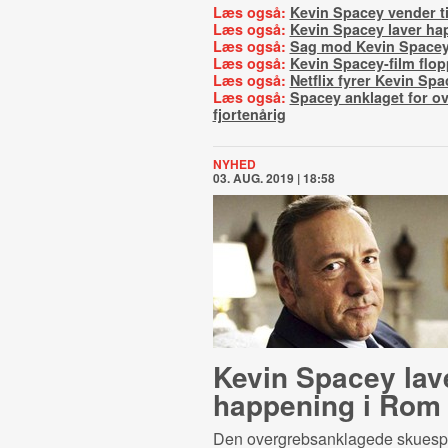
Læs også:
Kevin Spacey vender t
Læs også:
Kevin Spacey laver ha
Læs også:
Sag mod Kevin Space
Læs også:
Kevin Spacey-film flop
Læs også:
Netflix fyrer Kevin Spa
Læs også:
Spacey anklaget for o
fjortenårig
NYHED
03. AUG. 2019 | 18:58
Kevin Spacey lav
happening i Rom
Den overgrebsanklagede skuespi