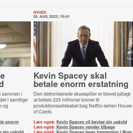
NYHED
05. AUG. 2022 | 10:41
re
Kevin Spacey skal
d
betale enorm erstatning
d sammen i
Den detroniserede skuespiller er blevet pålagt
det i samtlige
at betale 225 millioner kroner til
b og
produktionsselskabet bag Netflix-serien
House
of Cards
.
ale enorm
Læs også:
Kevin Spacey vil bevise sin uskyld
Læs også:
Kevin Spacey vender tilbage
e sin uskyld
Læs også:
Kevin Spacey laver happening i Rom