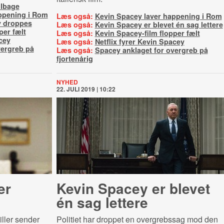
ilbage
ppening i Rom
Læs også:
Kevin Spacey laver happening i Rom
y droppes
Læs også:
Kevin Spacey er blevet én sag lettere
per fælt
Læs også:
Kevin Spacey-film flopper fælt
cey
Læs også:
Netflix fyrer Kevin Spacey
vergreb på
Læs også:
Spacey anklaget for overgreb på
fjortenårig
NYHED
22. JULI 2019 | 10:22
er
Kevin Spacey er blevet
én sag lettere
ller sender
Politiet har droppet en overgrebssag mod den