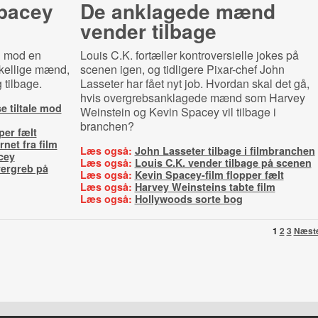
pacey
De anklagede mænd
vender tilbage
ig mod en
Louis C.K. fortæller kontroversielle jokes på
skellige mænd,
scenen igen, og tidligere Pixar-chef John
 tilbage.
Lasseter har fået nyt job. Hvordan skal det gå,
hvis overgrebsanklagede mænd som Harvey
se tiltale mod
Weinstein og Kevin Spacey vil tilbage i
branchen?
per fælt
rnet fra film
Læs også:
John Lasseter tilbage i filmbranchen
cey
Læs også:
Louis C.K. vender tilbage på scenen
vergreb på
Læs også:
Kevin Spacey-film flopper fælt
Læs også:
Harvey Weinsteins tabte film
Læs også:
Hollywoods sorte bog
1
2
3
Næst