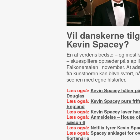
Vil danskerne til
Kevin Spacey?
En af verdens bedste – og mest k
– skuespillere optræder på slap li
Falkonersalen i november. At ads
fra kunstneren kan blive svært, n
scenen med egne historier.
Læs også:
Kevin Spacey håber på
Douglas
Læs også:
Kevin Spacey pure frif
England
Læs også:
Kevin Spacey laver ha
Læs også:
Anmeldelse – House of
sæson 6
Læs også:
Netflix fyrer Kevin Spa
Læs også:
Spacey anklaget for o
fjortenårig