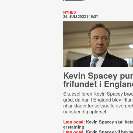
NYHED
26. JULI 2023 | 16:27
Kevin Spacey pu
frifundet i Englan
Skuespilleren Kevin Spacey brø
gråd, da han i England blev frifun
ni anklager for seksuelle overgre
uanstændig opførsel.
Læs også:
Kevin Spacey skal bet
erstatning
Læs også:
Kevin Spacey vil bevis