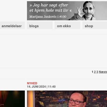
anmeldelser
blogs
om ekko
shop
1
2
3
Næst
NYHED
14. JUNI 2024 | 11:40