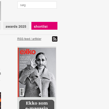
awards 2025
shortlist
RSS-feed / artikler
e