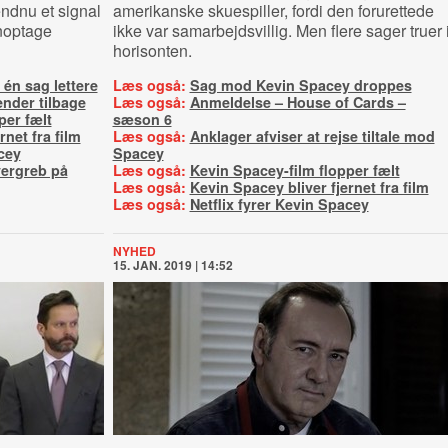
dnu et signal
amerikanske skuespiller, fordi den forurettede
enoptage
ikke var samarbejdsvillig. Men flere sager truer 
horisonten.
 én sag lettere
Læs også:
Sag mod Kevin Spacey droppes
nder tilbage
Læs også:
Anmeldelse – House of Cards –
per fælt
sæson 6
rnet fra film
Læs også:
Anklager afviser at rejse tiltale mod
cey
Spacey
vergreb på
Læs også:
Kevin Spacey-film flopper fælt
Læs også:
Kevin Spacey bliver fjernet fra film
Læs også:
Netflix fyrer Kevin Spacey
NYHED
15. JAN. 2019 | 14:52