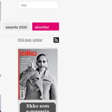
awards 2025
shortlist
RSS-feed / artikler
e