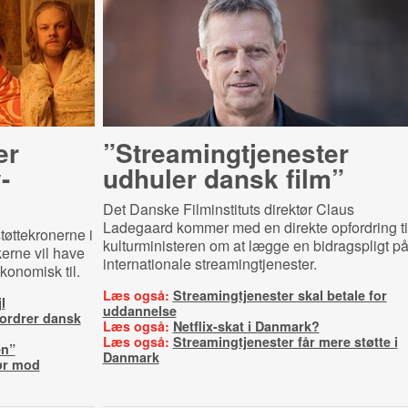
er
”Strea­m­ingtje­ne­ster
-
udhuler dansk film”
Det Danske Filminstituts direktør Claus
Ladegaard kommer med en direkte opfordring ti
tøttekronerne i
kulturministeren om at lægge en bidragspligt p
kerne vil have
internationale streamingtjenester.
økonomisk til.
Læs også:
Streamingtjenester skal betale for
l
uddannelse
ordrer dansk
Læs også:
Netflix-skat i Danmark?
Læs også:
Streamingtjenester får mere støtte i
en”
Danmark
ør mod