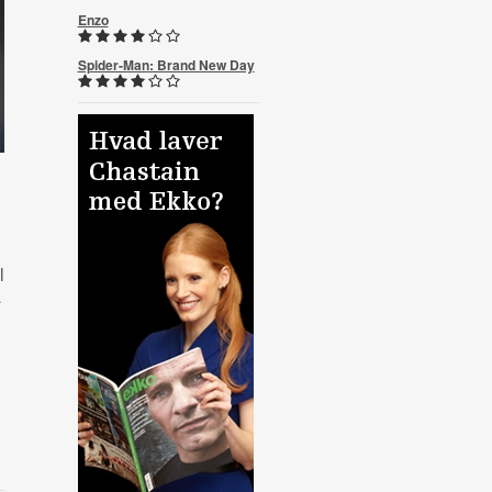
Enzo
Spider-Man: Brand New Day
l
å