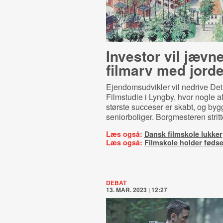
Investor vil jævn
filmarv med jord
Ejendomsudvikler vil nedrive De
Filmstudie i Lyngby, hvor nogle a
største succeser er skabt, og byg
seniorboliger. Borgmesteren stritt
Læs også:
Dansk filmskole lukker
Læs også:
Filmskole holder føds
DEBAT
13. MAR. 2023 | 12:27