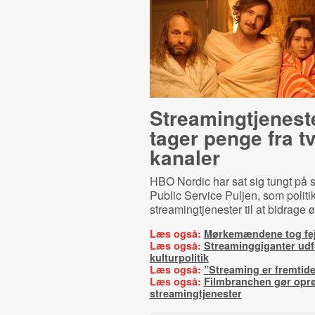
Strea­m­ingtje­ne­st
tager penge fra tv
kanaler
HBO Nordic har sat sig tungt på s
Public Service Puljen, som politi
streamingtjenester til at bidrage 
Læs også:
Mørkemændene tog fej
Læs også:
Streaminggiganter udf
kulturpolitik
Læs også:
”Streaming er fremtid
Læs også:
Filmbranchen gør opr
streamingtjenester