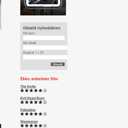
tilmeld nyhedsbrev
Dit navn:
Din email:
Hvad er 1 + 2?
e
Ekko anbefaler film
The Invite
Evil Dead Burn
Following
Wasteman