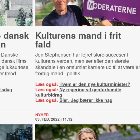
e dansk
Kulturens mand i frit
en
fald
t Danske
Jon Stephensen har fejret store succeser i
f dansk films
kulturens verden, men ser efter den største
ge luksuriøse
skandale i en omtumlet karriere ud til at være e
er imod.
færdig mand i politik.
Læs også:
Hvem er den nye kulturminister?
elsdag
Læs også:
Ny regering vil genforhandle
kulturbidrag
Læs også:
Bier: Jeg bærer ikke nag
NYHED
03. FEB. 2022 | 11:12