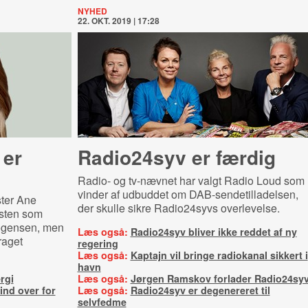
NYHED
22. OKT. 2019 | 17:28
 er
Radio24syv er færdig
Radio- og tv-nævnet har valgt Radio Loud som
vinder af udbuddet om DAB-sendetilladelsen,
ter Ane
der skulle sikre Radio24syvs overlevelse.
sten som
Mogensen, men
Læs også:
Radio24syv bliver ikke reddet af ny
raget
regering
Læs også:
Kaptajn vil bringe radiokanal sikkert i
havn
rgi
Læs også:
Jørgen Ramskov forlader Radio24sy
ind over for
Læs også:
Radio24syv er degenereret til
selvfedme