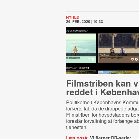
NYHED
26. FEB. 2020 | 10:33
Filmstriben kan 
reddet i Københa
Politikerne i Københavns Kommu
forkerte tal, da de droppede adga
Filmstriben for hovedstadens bor
foreslår forvaltning at forlænge a
tjenesten.
Læs også:
Vi fjerner DR-serier