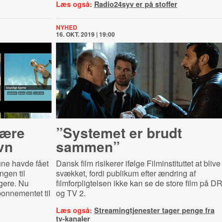
Læs også:
Radio24syv er på stoffer
NYHED
16. OKT. 2019 | 19:00
være
”Systemet er brudt
vn
sammen”
ne havde fået
Dansk film risikerer ifølge Filminstituttet at blive
ngen til
svækket, fordi publikum efter ændring af
gere. Nu
filmforpligtelsen ikke kan se de store film på D
bonnementet til
og TV 2.
Læs også:
Streamingtjenester tager penge fra
tv-kanaler