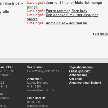
Læs også:
Journal 64 tjener historisk mange
å Filmstriben-
penge
Læs også:
Færre rammer, flere krav
ratis
Læs også:
Den danske filmkutter skvulper
videre
Læs også:
Anmeldelse – Journal 64
1
2
3
Næst
inet Ekko
Sekretariat:
Tegn abonnement
 32, 2. sal
Sekretariat@ekkofilm.dk
Løssalgssteder
nhavn K
Annoncesalg
Annoncer:
Om Ekko
292
Merete Hellerøe
Annoncørbetalt indhold
 8443
6111 5851
merete@ekkofilm.dk
tør:
stensen
Ekko Shortlist:
8838 9292
m.dk
cc@ekkofilm.dk