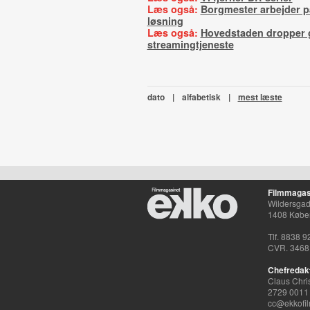
Læs også:
Borgmester arbejder p
løsning
Læs også:
Hovedstaden dropper g
streamingtjeneste
dato
|
alfabetisk
|
mest læste
Filmmagas
Wildersgade
1408 Købe
Tlf. 8838 9
CVR. 3468
Chefredak
Claus Chri
2729 0011
cc@ekkofil