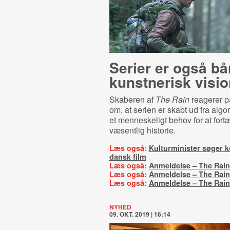
Serier er også bår
kunstnerisk visio
Skaberen af
The Rain
reagerer p
om, at serien er skabt ud fra algor
et menneskeligt behov for at fort
væsentlig historie.
Læs også:
Kulturminister søger
dansk film
Læs også:
Anmeldelse – The Rain
Læs også:
Anmeldelse – The Rain
Læs også:
Anmeldelse – The Rain
NYHED
09. OKT. 2019 | 16:14