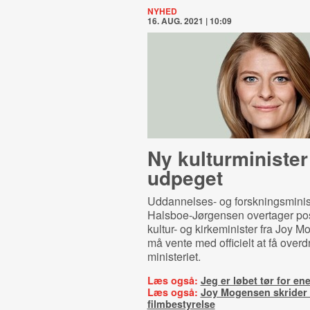
NYHED
16. AUG. 2021 | 10:09
Ny kulturminister
udpeget
Uddannelses- og forskningsminis
Halsboe-Jørgensen overtager po
kultur- og kirkeminister fra Joy 
må vente med officielt at få overd
ministeriet.
Læs også:
Jeg er løbet tør for ene
Læs også:
Joy Mogensen skrider 
filmbestyrelse