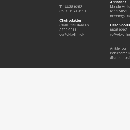
Annoncer:
Tlf. 8838 9292
Merete Hell
CVR. 3468 8443
6111 5851
merete@ekko
Chefredaktør:
Claus Christensen
Ekko Shortli
2729 0011
8838 9292
cc@ekkofilm.dk
cc@ekkofilm
Artikler og i
indekseres u
distribueres