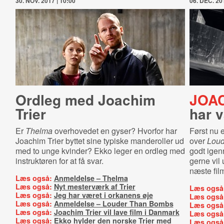
30. NOV. 2017 | 10:00
06. DEC. 201
Ordleg med Joachim
JOAC
Trier
har v
Er
Thelma
overhovedet en gyser? Hvorfor har
Først nu e
Joachim Trier byttet sine typiske manderoller ud
over
Loud
med to unge kvinder? Ekko leger en ordleg med
godt igenn
instruktøren for at få svar.
gerne vil 
næste fil
Læs også:
Anmeldelse – Thelma
Læs også:
Nyt mesterværk af Trier
Læs også
Læs også:
Jeg har været i orkanens øje
Læs også
Læs også:
Anmeldelse – Louder Than Bombs
Læs også
Læs også:
Joachim Trier vil lave film i Danmark
Læs også
Læs også:
Ekko hylder den norske Trier med
Læs også