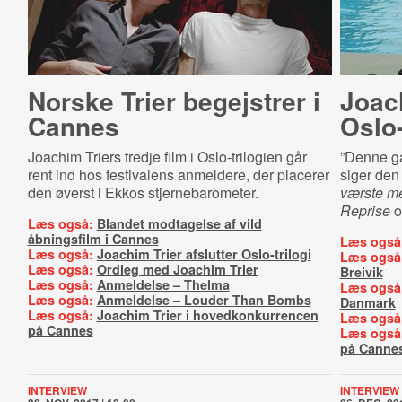
Norske Trier begejstrer i
Joach
Cannes
Oslo-
Joachim Triers tredje film i Oslo-trilogien går
”Denne ga
rent ind hos festivalens anmeldere, der placerer
siger den
den øverst i Ekkos stjernebarometer.
værste m
Reprise
o
Læs også:
Blandet modtagelse af vild
åbningsfilm i Cannes
Læs også
Læs også:
Joachim Trier afslutter Oslo-trilogi
Læs også
Læs også:
Ordleg med Joachim Trier
Breivik
Læs også:
Anmeldelse – Thelma
Læs også
Læs også:
Anmeldelse – Louder Than Bombs
Danmark
Læs også:
Joachim Trier i hovedkonkurrencen
Læs også
på Cannes
Læs også
på Canne
INTERVIEW
INTERVIEW