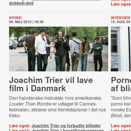
dobbelt-dvd
Læs også
NYHED
INTERVIEW
06. MAJ 2015 | 18:38
15. AUG. 20
Joachim Trier vil lave
Porn
film i Danmark
af bl
Den halvdanske instruktør, hvis amerikanske
”Som blin
Louder Than Bombs
er udtaget til Cannes-
porno kan
festivalen, afslører sine fremtidsplaner i det nye
norske Es
Ekko.
Blind
, de
Læs også:
Joachim Trier og forbudte billeder
Læs også
Læs også:
Joachim Trier i hovedkonkurrencen
Læs også