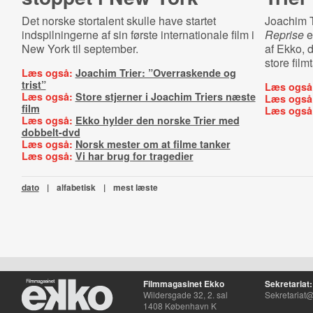
Det norske stortalent skulle have startet
Joachim T
indspilningerne af sin første internationale film i
Reprise
e
New York til september.
af Ekko, d
store filmt
Læs også:
Joachim Trier: ”Overraskende og
trist”
Læs også
Læs også:
Store stjerner i Joachim Triers næste
Læs også
film
Læs også
Læs også:
Ekko hylder den norske Trier med
dobbelt-dvd
Læs også:
Norsk mester om at filme tanker
Læs også:
Vi har brug for tragedier
dato
|
alfabetisk
|
mest læste
Filmmagasinet Ekko
Sekretariat:
Wildersgade 32, 2. sal
Sekretariat@
1408 København K