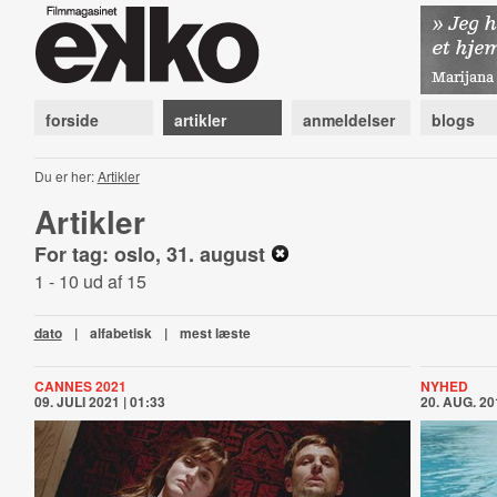
forside
artikler
anmeldelser
blogs
Du er her:
Artikler
Artikler
For tag: oslo, 31. august
1 - 10 ud af 15
dato
|
alfabetisk
|
mest læste
CANNES 2021
NYHED
09. JULI 2021 | 01:33
20. AUG. 20