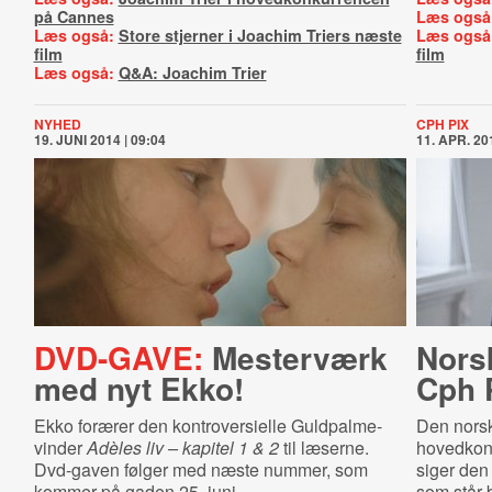
på Cannes
Læs også
Læs også:
Store stjerner i Joachim Triers næste
Læs også
film
film
Læs også:
Q&A: Joachim Trier
NYHED
CPH PIX
19. JUNI 2014 | 09:04
11. APR. 201
DVD-GAVE:
Mesterværk
Norsk
med nyt Ekko!
Cph 
Ekko forærer den kontroversielle Guldpalme-
Den nors
vinder
Adèles liv – kapitel 1 & 2
til læserne.
hovedkonk
Dvd-gaven følger med næste nummer, som
siger den 
kommer på gaden 25. juni.
som står 