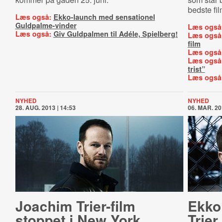
bedste fil
Læs også:
Ekko-launch med sensationel
Guldpalme-vinder
Læs også
Læs også:
Giv Guldpalmen til Adéle, Spielberg!
Læs også
film
Læs også
Læs også
trist”
Læs også
NYHED
NYHED
28. AUG. 2013 | 14:53
06. MAR. 20
Joachim Trier-film
Ekko
stoppet i New York
Trie