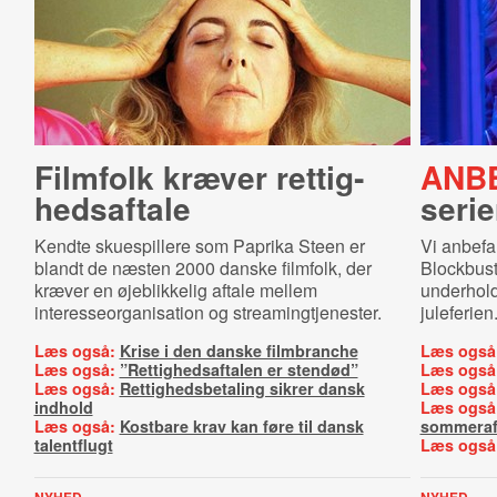
Filmfolk kræver ret­tig­
ANBE
heds­af­ta­le
serier
Kendte skuespillere som Paprika Steen er
Vi anbefal
blandt de næsten 2000 danske filmfolk, der
Blockbust
kræver en øjeblikkelig aftale mellem
underhold
interesseorganisation og streamingtjenester.
juleferien
Læs også:
Krise i den danske filmbranche
Læs også
Læs også:
”Rettighedsaftalen er stendød”
Læs også
Læs også:
Rettighedsbetaling sikrer dansk
Læs også
indhold
Læs også
Læs også:
Kostbare krav kan føre til dansk
sommeraf
talentflugt
Læs også