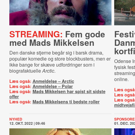
STREAMING:
Fem gode
Festi
med Mads Mikkelsen
Danma
kortf
Den danske stjerne begår sig i barsk drama,
populær komedie og store blockbusters, men er
Odense In
ikke bange for skæve udfordringer som i
fysisk fes
biografaktuelle
Arctic
.
streaming
online.
Læs også:
Anmeldelse – Arctic
Læs også:
Anmeldelse – Polar
Læs også
Læs også:
Mads Mikkelsen har spist sit sidste
Læs også
offer
Læs også
Læs også:
Mads Mikkelsens ti bedste roller
midtvejsf
NYHED
SPONSORE
12. OKT. 2022 | 09:46
01. DEC. 202