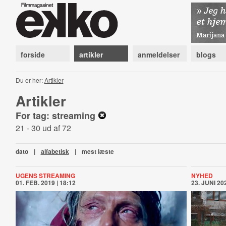
forside
artikler
anmeldelser
blogs
Du er her:
Artikler
Artikler
For tag: streaming
21 - 30 ud af 72
dato
|
alfabetisk
|
mest læste
UGENS STREAMING
NYHED
01. FEB. 2019 | 18:12
23. JUNI 202