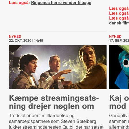
Læs også:
Ringenes herre vender tilbage
Læs også
Læs også
Læs også
dansk fil
NYHED
NYHED
22. OKT. 2020 | 14:49
17. SEP. 202
Kæmpe strea­m­ing­s­ats­
Kaj 
ning drejer nøglen om
mod 
Trods et enormt milliardbeløb og
Genoplivn
samarbejdspartnere som Steven Spielberg
sammen m
lukker streamingtjenesten Quibi, der har satset
allerminds