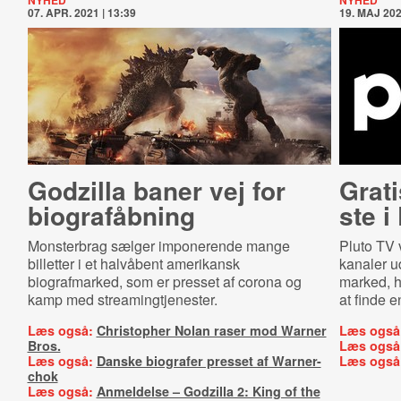
NYHED
NYHED
07. APR. 2021 | 13:39
19. MAJ 202
Godzilla baner vej for
Grati
biografåbning
ste 
Monsterbrag sælger imponerende mange
Pluto TV v
billetter i et halvåbent amerikansk
kanaler u
biografmarked, som er presset af corona og
marked, h
kamp med streamingtjenester.
at finde e
Læs også:
Christopher Nolan raser mod Warner
Læs også
Bros.
Læs også
Læs også:
Danske biografer presset af Warner-
Læs også
chok
Læs også:
Anmeldelse – Godzilla 2: King of the