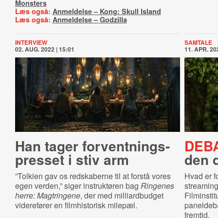
Monsters
Læs også:
Anmeldelse – Kong: Skull Island
Læs også:
Anmeldelse – Godzilla
INTERVIEW
SAMTALE
02. AUG. 2022 | 15:01
11. APR. 202
Han tager for­vent­nings­
DEBA
pres­set i stiv arm
den 
”Tolkien gav os redskaberne til at forstå vores
Hvad er f
egen verden,” siger instruktøren bag
Ringenes
streaming
herre: Magtringene
, der med milliardbudget
Filminstit
viderefører en filmhistorisk milepæl.
paneldeb
fremtid.