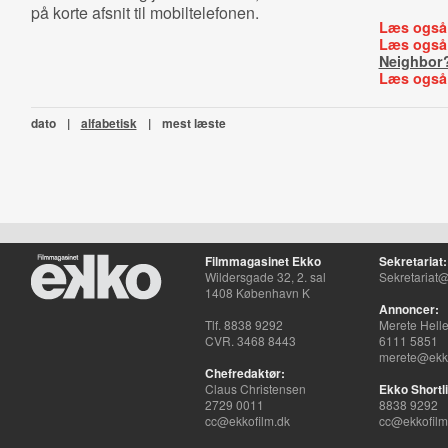
på korte afsnit til mobiltelefonen.
Læs også
Læs også
Neighbor
Læs også
dato
|
alfabetisk
|
mest læste
Filmmagasinet Ekko
Sekretariat:
Wildersgade 32, 2. sal
Sekretariat@
1408 København K
Annoncer:
Tlf. 8838 9292
Merete Hell
CVR. 3468 8443
6111 5851
merete@ekko
Chefredaktør:
Claus Christensen
Ekko Shortli
2729 0011
8838 9292
cc@ekkofilm.dk
cc@ekkofilm