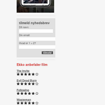
tilmeld nyhedsbrev
Dit navn:
Din email:
Hvad er 1 + 2?
Ekko anbefaler film
The Invite
Evil Dead Burn
Following
Wasteman