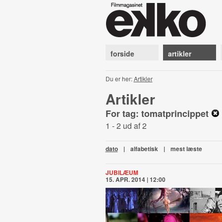
forside
artikler
Du er her:
Artikler
Artikler
For tag: tomatprincippet
1 - 2 ud af 2
dato
|
alfabetisk
|
mest læste
JUBILÆUM
15. APR. 2014 | 12:00