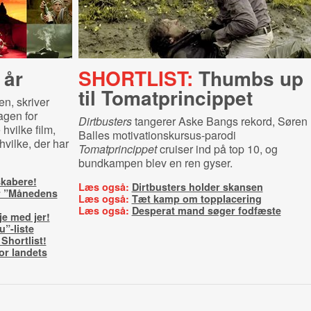
 år
SHORTLIST:
Thumbs up
til To­mat­prin­cip­pet
en, skriver
agen for
Dirtbusters
tangerer Aske Bangs rekord, Søren
 hvilke film,
Balles motivationskursus-parodi
vilke, der har
Tomatprincippet
cruiser ind på top 10, og
bundkampen blev en ren gyser.
skabere!
Læs også:
Dirtbusters holder skansen
er ”Månedens
Læs også:
Tæt kamp om topplacering
Læs også:
Desperat mand søger fodfæste
e med jer!
u”-liste
Shortlist!
for landets