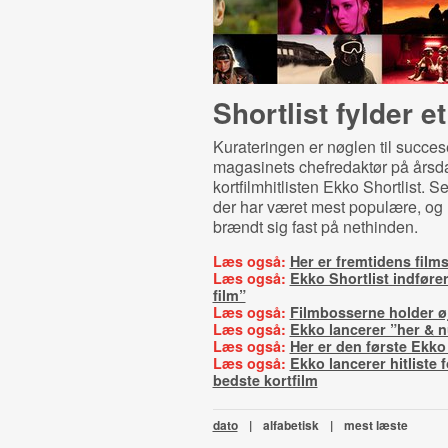
Shortlist fylder et
Kurateringen er nøglen til succes
magasinets chefredaktør på årsd
kortfilmhitlisten Ekko Shortlist. Se
der har været mest populære, og h
brændt sig fast på nethinden.
Læs også:
Her er fremtidens film
Læs også:
Ekko Shortlist indfør
film”
Læs også:
Filmbosserne holder øj
Læs også:
Ekko lancerer ”her & n
Læs også:
Her er den første Ekko 
Læs også:
Ekko lancerer hitliste 
bedste kortfilm
dato
|
alfabetisk
|
mest læste