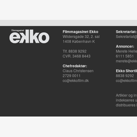
Filmmagasinet Ekko
Sekretariat:
Wildersgade 32, 2. sal
Sekretariat@
1408 København K
Annoncer:
Tlf. 8838 9292
Merete Hell
CVR. 3468 8443
6111 5851
merete@ekko
Chefredaktør:
Claus Christensen
Ekko Shortli
2729 0011
8838 9292
cc@ekkofilm.dk
cc@ekkofilm
Artikler og i
indekseres u
distribueres