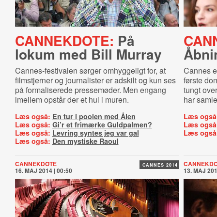
CANNEKDOTE:
På
CAN
lokum med Bill Murray
Åbni
Cannes-festivalen sørger omhyggeligt for, at
Cannes er
filmstjerner og journalister er adskilt og kun ses
første do
på formaliserede pressemøder. Men engang
tungt ove
imellem opstår der et hul i muren.
har samle
Læs også:
En tur i poolen med Ålen
Læs også
Læs også:
Gi’r et frimærke Guldpalmen?
Læs også
Læs også:
Levring syntes jeg var gal
Læs også
Læs også:
Den mystiske Raoul
CANNEKDOTE
CANNEKDO
CANNES 2014
16. MAJ 2014 | 00:50
13. MAJ 201