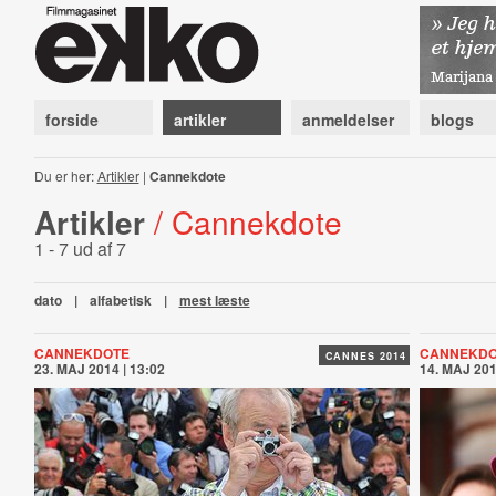
forside
artikler
anmeldelser
blogs
Du er her:
Artikler
|
Cannekdote
Artikler
/ Cannekdote
1 - 7 ud af 7
dato
|
alfabetisk
|
mest læste
CANNEKDOTE
CANNEKDO
CANNES 2014
23. MAJ 2014 | 13:02
14. MAJ 201