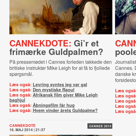
CANNEKDOTE:
Gi’r et
CAN
frimærke Guldpalmen?
pool
På pressemødet i Cannes forleden takkede den
Journalist
britiske instruktør Mike Leigh for at få to fjollede
Cannes. D
spørgsmål.
danske kr
forsidesto
Læs også:
Levring syntes jeg var gal
Læs også:
Den mystiske Raoul
Læs også
Læs også:
Afrikansk film giver Mike Leigh
Læs også
baghjul
Læs også
Læs også:
Åbningsfilm får hug
Læs også
Læs også:
Hvem vinder årets Guldpalme?
Læs også
CANNEKDOTE
CANNES 2014
16. MAJ 2014 | 21:37