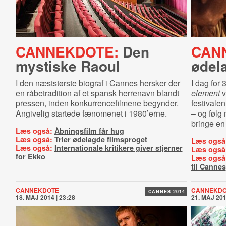
CANNEKDOTE:
Den
CAN
mystiske Raoul
ødel
I den næststørste biograf i Cannes hersker der
I dag for 
en råbetradition af et spansk herrenavn blandt
element
v
pressen, inden konkurrencefilmene begynder.
festivale
Angivelig startede fænomenet i 1980’erne.
– og følg 
bringe en
Læs også:
Åbningsfilm får hug
Læs også:
Trier ødelagde filmsproget
Læs også
Læs også:
Internationale kritikere giver stjerner
Læs også
for Ekko
Læs også
til Cannes
CANNEKDOTE
CANNEKDO
CANNES 2014
18. MAJ 2014 | 23:28
21. MAJ 201