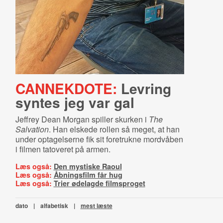
CANNEKDOTE:
Levring
syntes jeg var gal
Jeffrey Dean Morgan spiller skurken i
The
Salvation
. Han elskede rollen så meget, at han
under optagelserne fik sit foretrukne mordvåben
i filmen tatoveret på armen.
Læs også:
Den mystiske Raoul
Læs også:
Åbningsfilm får hug
Læs også:
Trier ødelagde filmsproget
dato
|
alfabetisk
|
mest læste