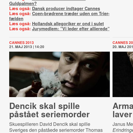
Guldpalmen?
Læs også:
Dansk producer indtager Cannes
Læs også:
Coen-brødrene træder uden om Trier-
fælden
Læs også:
Hollandsk allegoriker er ond i sulet
Læs også:
Jurymedlem: ”Vi leder efter allierede”
CANNES 2013
CANNES 20
21. MAJ 2013 | 14:20
20. MAJ 201
Dencik skal spille
Ar­ma­
påstået seriemorder
laver
Skuespilleren David Dencik skal spille
Janus Met
Sveriges den påståede seriemorder Thomas
Erindring