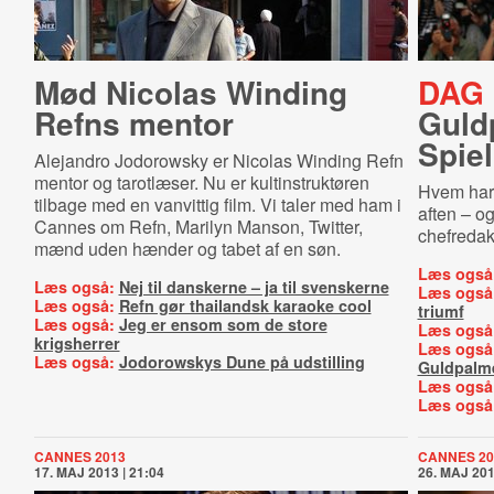
Mød Nicolas Winding
DAG 
Refns mentor
Guldp
Spiel
Alejandro Jodorowsky er Nicolas Winding Refn
mentor og tarotlæser. Nu er kultinstruktøren
Hvem har f
tilbage med en vanvittig film. Vi taler med ham i
aften – o
Cannes om Refn, Marilyn Manson, Twitter,
chefredak
mænd uden hænder og tabet af en søn.
Læs også
Læs også:
Nej til danskerne – ja til svenskerne
Læs også
Læs også:
Refn gør thailandsk karaoke cool
triumf
Læs også:
Jeg er ensom som de store
Læs også
krigsherrer
Læs også
Læs også:
Jodorowskys Dune på udstilling
Guldpalm
Læs også
Læs også
CANNES 2013
CANNES 20
17. MAJ 2013 | 21:04
26. MAJ 201