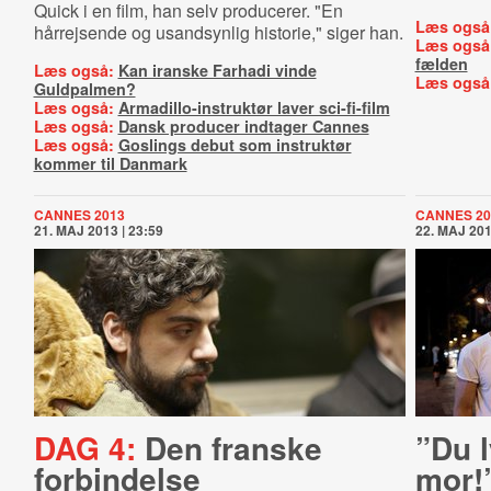
Quick i en film, han selv producerer. "En
Læs også
hårrejsende og usandsynlig historie," siger han.
Læs også
fælden
Læs også:
Kan iranske Farhadi vinde
Læs også
Guldpalmen?
Læs også:
Armadillo-instruktør laver sci-fi-film
Læs også:
Dansk producer indtager Cannes
Læs også:
Goslings debut som instruktør
kommer til Danmark
CANNES 2013
CANNES 20
21. MAJ 2013 | 23:59
22. MAJ 201
DAG 4:
Den franske
”Du 
forbindelse
mor!