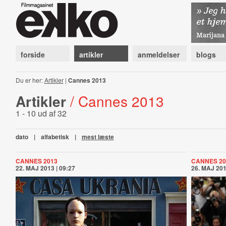
forside
artikler
anmeldelser
blogs
Du er her:
Artikler
|
Cannes 2013
Artikler
/ Cannes 2013
1 - 10 ud af 32
dato
|
alfabetisk
|
mest læste
CANNES 2013
CANNES 20
22. MAJ 2013 | 09:27
26. MAJ 201