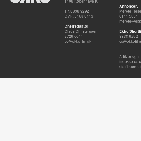
1408 København K
Annoncer:
Tlf. 8838 9292
Merete Hell
CVR. 3468 8443
6111 5851
merete@ekko
Chefredaktør:
Claus Christensen
Ekko Shortli
2729 0011
8838 9292
cc@ekkofilm.dk
cc@ekkofilm
Artikler og i
indekseres u
distribueres