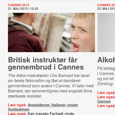
CANNES 2013
CANNES 20
21. MAJ 2013 | 15:33
23. MAJ 201
Britisk instruktør får
Alkoh
gennembrud i Cannes
På lørdag
i Cannes.
The Arbor
-instruktøren Clio Barnard har lavet
og om sit
sin første fiktionsfilm og fået et decideret
Drinking
.
gennembrud som auteur i Cannes. Vi taler med
Barnard, der sammenlignes med engelsk films
Læs også
stærkeste realister.
Læs også
Cannes
Læs også:
Anmelderne: Italiener vinder
Læs også
Guldpalmen
Læs også:
Kan iranske Farhadi vinde