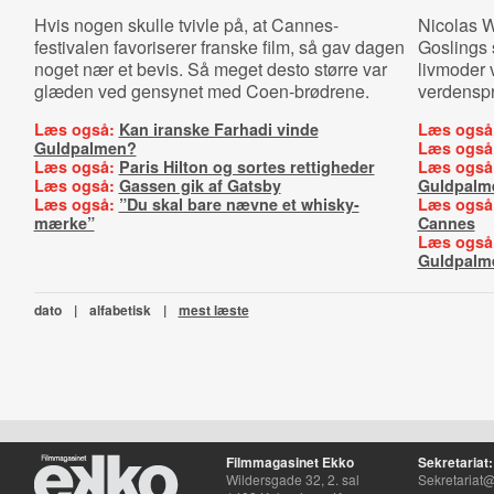
Hvis nogen skulle tvivle på, at Cannes-
Nicolas W
festivalen favoriserer franske film, så gav dagen
Goslings 
noget nær et bevis. Så meget desto større var
livmoder 
glæden ved gensynet med Coen-brødrene.
verdensp
Læs også:
Kan iranske Farhadi vinde
Læs også
Guldpalmen?
Læs også
Læs også:
Paris Hilton og sortes rettigheder
Læs også
Læs også:
Gassen gik af Gatsby
Guldpalm
Læs også:
”Du skal bare nævne et whisky-
Læs også
mærke”
Cannes
Læs også
Guldpalm
dato
|
alfabetisk
|
mest læste
Filmmagasinet Ekko
Sekretariat:
Wildersgade 32, 2. sal
Sekretariat@