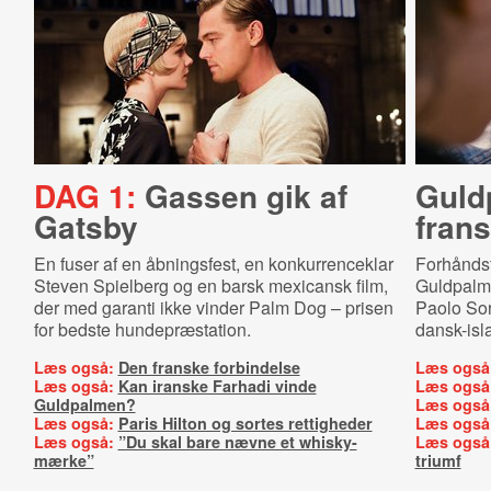
DAG 1:
Gassen gik af
Guldp
Gatsby
frans
En fuser af en åbningsfest, en konkurrenceklar
Forhåndsf
Steven Spielberg og en barsk mexicansk film,
Guldpalm
der med garanti ikke vinder Palm Dog – prisen
Paolo Sor
for bedste hundepræstation.
dansk-isla
Læs også:
Den franske forbindelse
Læs også
Læs også:
Kan iranske Farhadi vinde
Læs også
Guldpalmen?
Læs også
Læs også:
Paris Hilton og sortes rettigheder
Læs også
Læs også:
”Du skal bare nævne et whisky-
Læs også
mærke”
triumf