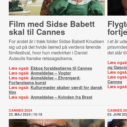
Film med Sidse Babett
Flygt
skal til Cannes
fort
For andet år i træk folder Sidse Babett Knudsen
I et år ud
sig ud på det hvide lærred på verdens førende
prisvinde
filmfestival, hvor hun medvirker i Daniel
det står t
Auteuils franske retssagsdrama.
Læs også
og Gascó
Læs også:
Ekkos forsidestjerne til Cannes
Læs også
Læs også:
Anmeldelse – Vogter
Læs også
Læs også:
Anmeldelse – Ehrengard:
Cannes
Forførelsens kunst
Læs også
Læs også:
Kulturmøder skaber værdi for dansk
film
Læs også:
Anmeldelse – Kvinden fra Brest
CANNES 2024
CANNES 20
23. MAJ 2024 | 10:18
03. JUNI 202