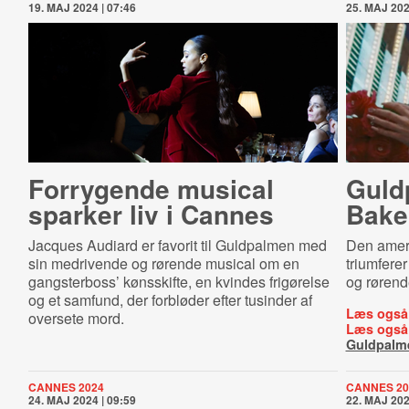
19. MAJ 2024 | 07:46
25. MAJ 202
Forrygende musical
Guld
sparker liv i Cannes
Bake
Jacques Audiard er favorit til Guldpalmen med
Den ameri
sin medrivende og rørende musical om en
triumfer
gangsterboss’ kønsskifte, en kvindes frigørelse
og røren
og et samfund, der forbløder efter tusinder af
Læs også
oversete mord.
Læs også
Guldpalm
CANNES 2024
CANNES 20
24. MAJ 2024 | 09:59
22. MAJ 202