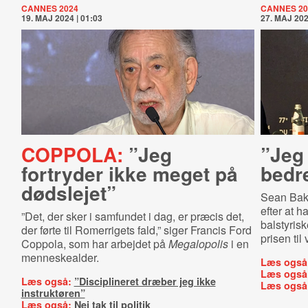
CANNES 2024
CANNES 20
19. MAJ 2024 | 01:03
27. MAJ 202
COPPOLA:
”Jeg
”Jeg
fortryder ikke meget på
bedr
dødslejet”
Sean Bake
efter at 
”Det, der sker i samfundet i dag, er præcis det,
balstyris
der førte til Romerrigets fald,” siger Francis Ford
prisen til
Coppola, som har arbejdet på
Megalopolis
i en
menneskealder.
Læs også
Læs også
Læs også:
”Disciplineret dræber jeg ikke
Læs også
instruktøren”
Læs også:
Nej tak til politik