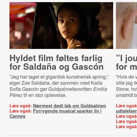
Hyldet film føltes farlig
”I jo
for Saldaña og Gascón
for 
”Jeg har taget et gigantisk kunstnerisk spring,”
”Hvis de 
siger Zoe Saldaña, der sammen med Karla
ville jeg 
Sofía Gascón gør Guldpalmefavoritten
Emilia
Stone, hv
Pérez
til en stor oplevelse.
omstridt 
Læs også:
Nærmest dødt løb om Guldpalmen
Læs også
Læs også:
Forrygende musical sparker liv i
udtalelser
Cannes
Læs også
Læs også
Læs også