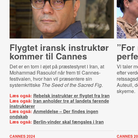
Flygtet iransk instruktør
”For
kommer til Cannes
perf
Det er en torn i øjet på præstestyret i Iran, at
Vi taler 
Mohammad Rasoulof når frem til Cannes-
efter ver
festivalen, hvor han vil præsentere sin
retssags
systemkritiske
The Seed of the Sacred Fig
.
Auteuil, d
skyerne.
Læs også:
Rebelsk instruktør er flygtet fra Iran
Læs også:
Iran anholder tre af landets førende
instruktører
Læs også:
Anmeldelse – Der findes ingen
ondskab
Læs også:
Berlin-vinder skal fængsles i Iran
CANNES 2024
CANNES 20