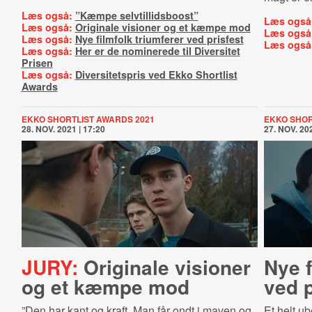
Læs også:
”Kæmpe selvtillidsboost”
Læs også
Læs også:
Originale visioner og et kæmpe mod
Læs også
Læs også:
Nye filmfolk triumferer ved prisfest
Læs også
Læs også:
Her er de nominerede til Diversitet
Prisen
Læs også:
Diversitetspris ved Ekko Shortlist
Awards
EKKO SHORTLIST AWARDS 2021
EKKO SHOR
28. NOV. 2021 | 17:20
27. NOV. 202
JURY:
Originale visioner
Nye f
og et kæmpe mod
ved p
”Den har kant og kraft. M
an får ondt i maven og
Et helt ub