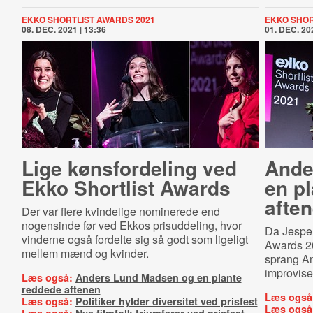
EKKO SHORTLIST AWARDS 2021
EKKO SHOR
08. DEC. 2021 | 13:36
01. DEC. 202
Lige kønsfordeling ved
Ande
Ekko Shortlist Awards
en p
afte
Der var flere kvindelige nominerede end
nogensinde før ved Ekkos prisuddeling, hvor
Da Jesper 
vinderne også fordelte sig så godt som ligeligt
Awards 20
mellem mænd og kvinder.
sprang An
improviser
Læs også:
Anders Lund Madsen og en plante
reddede aftenen
Læs også
Læs også:
Politiker hylder diversitet ved prisfest
Læs også