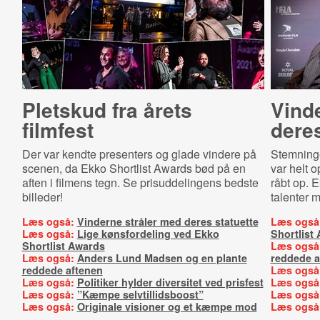
Pletskud fra årets
Vind
filmfest
deres
Der var kendte presenters og glade vindere på
Stemninge
scenen, da Ekko Shortlist Awards bød på en
var helt 
aften i filmens tegn. Se prisuddelingens bedste
råbt op. 
billeder!
talenter m
Læs også:
Vinderne stråler med deres statuette
Læs også
Læs også:
Lige kønsfordeling ved Ekko
Shortlist
Shortlist Awards
Læs også
Læs også:
Anders Lund Madsen og en plante
reddede a
reddede aftenen
Læs også
Læs også:
Politiker hylder diversitet ved prisfest
Læs også
Læs også:
”Kæmpe selvtillidsboost”
Læs også
Læs også:
Originale visioner og et kæmpe mod
Læs også