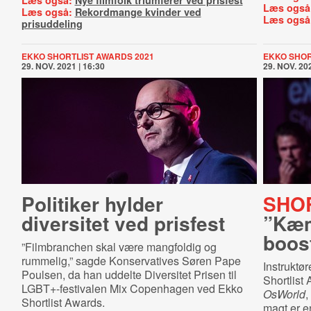
Læs også:
Nye filmfolk triumferer ved prisfest
Læs også
Læs også:
Rekordmange kvinder ved
Læs også
prisuddeling
EKKO SHORTLIST AWARDS 2021
EKKO SHOR
29. NOV. 2021 | 16:30
29. NOV. 202
Politiker hylder
SHOR
diversitet ved prisfest
”Kæmp
boos
”Filmbranchen skal være mangfoldig og
rummelig,” sagde Konservatives Søren Pape
Instruktø
Poulsen, da han uddelte Diversitet Prisen til
Shortlist 
LGBT+-festivalen Mix Copenhagen ved Ekko
OsWorld
,
Shortlist Awards.
magt er en 