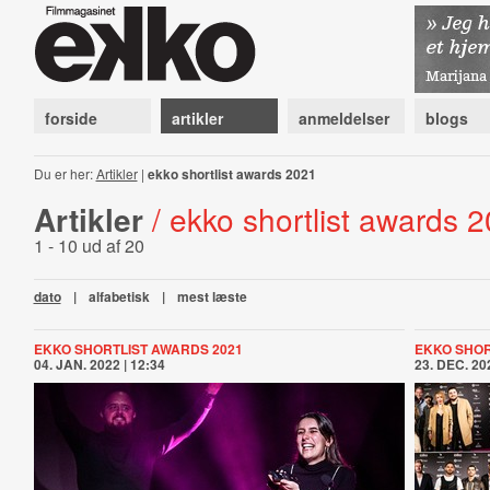
forside
artikler
anmeldelser
blogs
Du er her:
Artikler
|
ekko shortlist awards 2021
Artikler
/ ekko shortlist awards 
1 - 10 ud af 20
dato
|
alfabetisk
|
mest læste
EKKO SHORTLIST AWARDS 2021
EKKO SHOR
04. JAN. 2022 | 12:34
23. DEC. 202