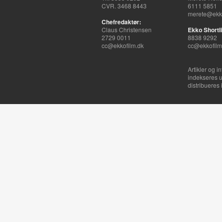
CVR. 3468 8443
6111 5851
merete@ekko
Chefredaktør:
Claus Christensen
Ekko Shortli
2729 0011
8838 9292
cc@ekkofilm.dk
cc@ekkofilm
Artikler og i
indekseres u
distribueres