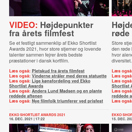
VIDEO:
Højdepunkter
Højd
fra årets filmfest
røde 
Se et festligt sammenklip af Ekko Shortlist
Store stj
Awards 2021, hvor store stjerner og lovende
den røde 
talenter sammen fejrer årets bedste
hvor alene
præstationer i dansk kortfilm.
diversitet.
Læs også:
Pletskud fra årets filmfest
Læs også
Læs også:
Vinderne stråler med deres statuette
Læs også
Læs også:
Lige kønsfordeling ved Ekko
Læs også
Shortlist Awards
Shortlist
Læs også:
Anders Lund Madsen og en plante
Læs også
reddede aftenen
reddede a
Læs også:
Nye filmfolk triumferer ved prisfest
Læs også
EKKO SHORTLIST AWARDS 2021
EKKO SHOR
16. DEC. 2021 | 17:22
15. DEC. 202