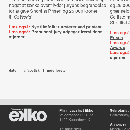
noget at tænke over,” lyder
juryens begrundelse
og 25.000
for at give
Shortlist Prisen og 25.000 kroner
grænseløs
til
OsWorld
.
Se liste 
Shortlist
Læs også:
Nye filmfolk triumferer ved prisfest
Læs også:
Prominent jury udpeger fremtidens
Læs også
stjerner
Prisen
Læs også
Awards
Læs også
stjerner
dato
|
alfabetisk
|
mest læste
Filmmagasinet Ekko
Sekretariat:
Wildersgade 32, 2. sal
Sekretariat@
1408 København K
Annoncer:
Tlf. 8838 9292
Merete Hell