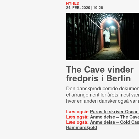
NYHED
24. FEB. 2020 | 10:26
The Cave vinder
fredpris i Berlin
Den danskproducerede dokument
et arrangement for årets mest værd
hvor en anden dansker også var 
Læs også:
Parasite skriver Oscar-
Læs også:
Anmeldelse – The Cav
Læs også:
Anmeldelse – Cold Ca
Hammarskjöld