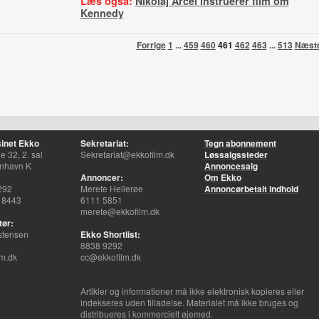
Læs også:
Nikolaj Arcel instruerer film om
Kennedy
Forrige
1
...
459
460
461
462
463
...
513
Næst
inet Ekko
Sekretariat:
Tegn abonnement
 32, 2. sal
Sekretariat@ekkofilm.dk
Løssalgssteder
nhavn K
Annoncesalg
Annoncer:
Om Ekko
292
Merete Hellerøe
Annoncørbetalt indhold
 8443
6111 5851
merete@ekkofilm.dk
tør:
stensen
Ekko Shortlist:
8838 9292
m.dk
cc@ekkofilm.dk
Artikler og informationer må ikke elektronisk kopieres eller
indekseres uden tilladelse. Materialet må ikke bruges og
distribueres i kommercielt øjemed.