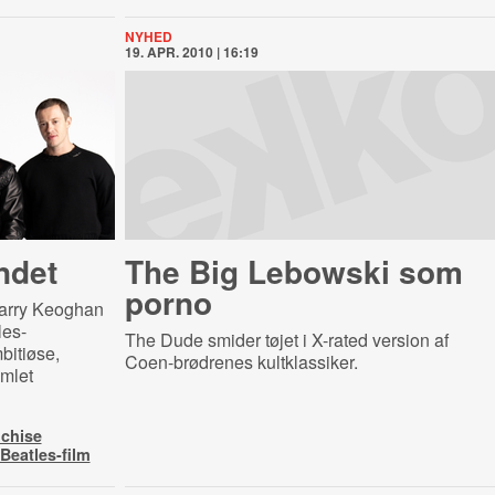
NYHED
19. APR. 2010 | 16:19
ndet
The Big Lebowski som
porno
Barry Keoghan
les-
The Dude smider tøjet i X-rated version af
itiøse,
Coen-brødrenes kultklassiker.
amlet
chise
Beatles-film