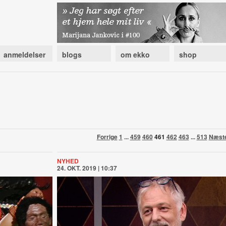
anmeldelser
blogs
om ekko
shop
Forrige
1
...
459
460
461
462
463
...
513
Næst
NYHED
24. OKT. 2019 | 10:37