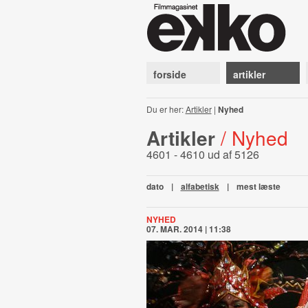
forside
artikler
Du er her:
Artikler
|
Nyhed
Artikler
/ Nyhed
4601 - 4610 ud af 5126
dato
|
alfabetisk
|
mest læste
NYHED
07. MAR. 2014 | 11:38