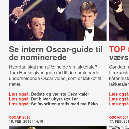
Se intern Oscar-guide til
TOP 
de nominerede
værst
Hvordan skal man
ikke
holde sin takketale?
Søndag na
Tom Hanks giver gode råd til de nominerede i
filmkunstn
underholdende Oscar-video, som er lækket til
kårer his
nettet.
takketaler
Læs også:
Bedste og værste Oscar-taler
Læs også
Læs også:
Det bliver uhyre tæt i år
Læs også
Læs også:
Se favoritten gratis med nyt Ekko
Læs også
OSCAR 2015
OSCAR 201
18. FEB. 2015 | 14:10
17. FEB. 201