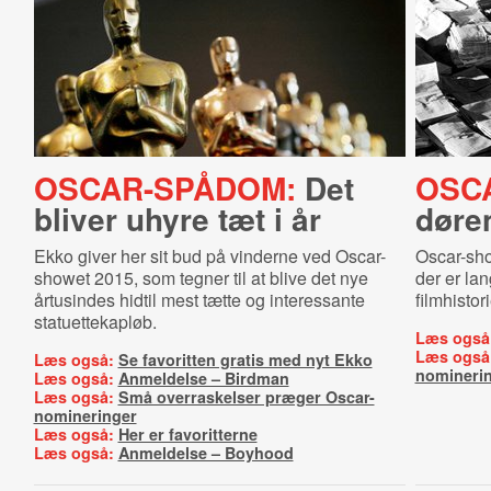
OSCAR-SPÅDOM:
Det
OSC
bliver uhyre tæt i år
døren
Ekko giver her sit bud på vinderne ved Oscar-
Oscar-sho
showet 2015, som tegner til at blive det nye
der er lan
årtusindes hidtil mest tætte og interessante
filmhistor
statuettekapløb.
Læs også
Læs også
Læs også:
Se favoritten gratis med nyt Ekko
nomineri
Læs også:
Anmeldelse – Birdman
Læs også:
Små overraskelser præger Oscar-
nomineringer
Læs også:
Her er favoritterne
Læs også:
Anmeldelse – Boyhood