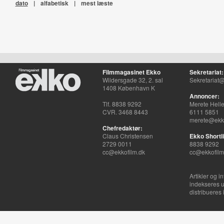
dato
|
alfabetisk
|
mest læste
Filmmagasinet Ekko
Sekretariat:
Wildersgade 32, 2. sal
Sekretariat@
1408 København K
Annoncer:
Tlf. 8838 9292
Merete Hell
CVR. 3468 8443
6111 5851
merete@ekko
Chefredaktør:
Claus Christensen
Ekko Shortli
2729 0011
8838 9292
cc@ekkofilm.dk
cc@ekkofilm
Artikler og i
indekseres u
distribueres