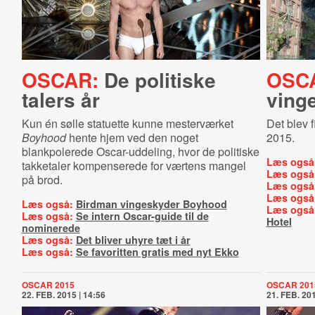
OSCAR:
De politiske
OSC
talers år
ving
Kun én sølle statuette kunne mesterværket
Det blev 
Boyhood
hente hjem ved den noget
2015.
blankpolerede Oscar-uddeling, hvor de politiske
Læs også
takketaler kompenserede for værtens mangel
Læs også
på brod.
Læs også
Læs også
Læs også:
Birdman vingeskyder Boyhood
Læs også
Læs også:
Se intern Oscar-guide til de
Hotel
nominerede
Læs også:
Det bliver uhyre tæt i år
Læs også:
Se favoritten gratis med nyt Ekko
OSCAR 2015
OSCAR 201
22. FEB. 2015 | 14:56
21. FEB. 201