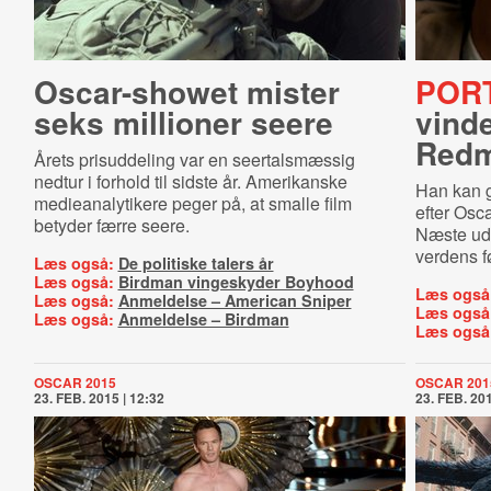
Oscar-showet mister
POR
seks millioner seere
vind
Red
Årets prisuddeling var en seertalsmæssig
nedtur i forhold til sidste år. Amerikanske
Han kan g
medieanalytikere peger på, at smalle film
efter Osc
betyder færre seere.
Næste udf
verdens f
Læs også:
De politiske talers år
Læs også:
Birdman vingeskyder Boyhood
Læs også
Læs også:
Anmeldelse – American Sniper
Læs også
Læs også:
Anmeldelse – Birdman
Læs også
OSCAR 2015
OSCAR 201
23. FEB. 2015 | 12:32
23. FEB. 201