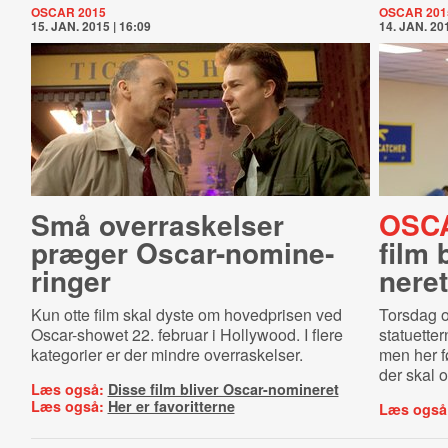
OSCAR 2015
OSCAR 201
15. JAN. 2015 | 16:09
14. JAN. 201
Små overraskelser
OSC
præger Oscar-​no­mi­ne­
film 
rin­ger
ne­ret
Kun otte film skal dyste om hovedprisen ved
Torsdag o
Oscar-showet 22. februar i Hollywood. I flere
statuetter
kategorier er der mindre overraskelser.
men her f
der skal o
Læs også:
Disse film bliver Oscar-nomineret
Læs også:
Her er favoritterne
Læs også