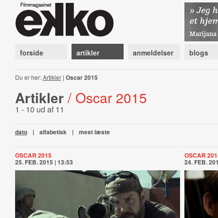
forside
artikler
anmeldelser
blogs
Du er her:
Artikler
|
Oscar 2015
Artikler
/ Oscar 2015
1 - 10 ud af 11
dato
|
alfabetisk
|
mest læste
OSCAR 2015
OSCAR 201
25. FEB. 2015 | 13:53
24. FEB. 201