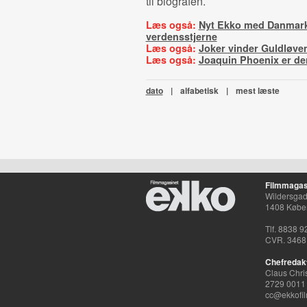
til biografen.
Læs også:
Nyt Ekko med Danmar
verdensstjerne
Læs også:
Joker vinder Guldløve
Læs også:
Joaquin Phoenix er de
dato
|
alfabetisk
|
mest læste
Filmmagas
Wildersgade
1408 Købe
Tlf. 8838 9
CVR. 3468
Chefredak
Claus Chri
2729 0011
cc@ekkofil