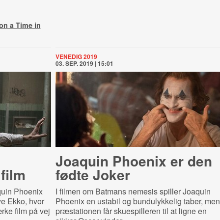
n a Time in
VENEDIG 2019
03. SEP. 2019 | 15:01
Joaquin Phoenix er den
film
fødte Joker
uin Phoenix
I filmen om Batmans nemesis spiller Joaquin
ye Ekko, hvor
Phoenix en ustabil og bundulykkelig taber, men
ke film på vej
præstationen får skuespilleren til at ligne en