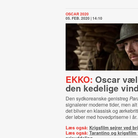
OSCAR 2020
05. FEB. 2020 | 14:10
EKKO:
Oscar væl
den kedelige vin
Den sydkoreanske genistreg
Par
signalerer moderne tider, men alt 
det bliver en klassisk og ærkebriti
der løber med hovedpriserne i år.
Læs også:
Krigsfilm sejrer ved bri
Læs også:
Tarantino og krigsfilm 