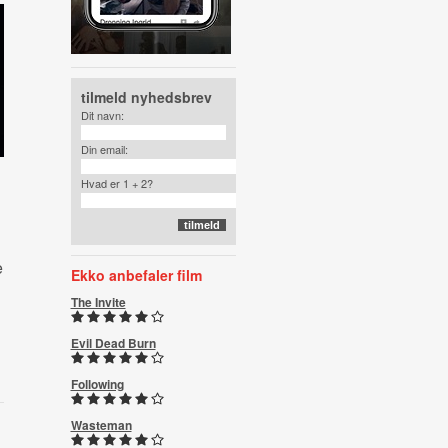
tilmeld nyhedsbrev
Dit navn:
Din email:
Hvad er 1 + 2?
e
Ekko anbefaler film
The Invite
Evil Dead Burn
Following
Wasteman