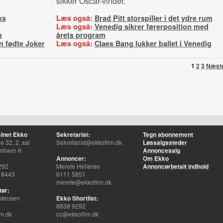
sikker Oscar-vinder.
ks
Læs også:
Brad Pitt storspiller i det ydre rum
Læs også:
Venedig sikrer førerposition med
n
årets program
n fødte Joker
Læs også:
Claes Bang lukker ballet i Venedig
1
2
3
Næst
inet Ekko
Sekretariat:
Tegn abonnement
 32, 2. sal
Sekretariat@ekkofilm.dk
Løssalgssteder
nhavn K
Annoncesalg
Annoncer:
Om Ekko
292
Merete Hellerøe
Annoncørbetalt indhold
 8443
6111 5851
merete@ekkofilm.dk
tør:
stensen
Ekko Shortlist:
8838 9292
m.dk
cc@ekkofilm.dk