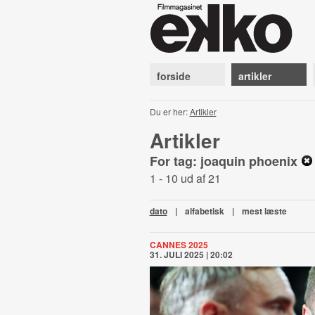
forside
artikler
Du er her:
Artikler
Artikler
For tag: joaquin phoenix
1 - 10 ud af 21
dato
|
alfabetisk
|
mest læste
CANNES 2025
31. JULI 2025 | 20:02