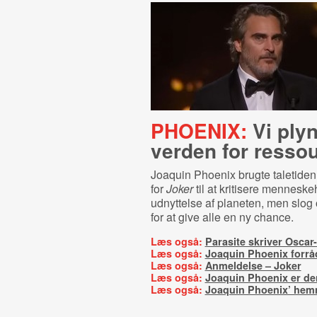
PHOENIX:
Vi plyn
verden for resso
Joaquin Phoenix brugte taletiden e
for
Joker
til at kritisere mennesk
udnyttelse af planeten, men slog 
for at give alle en ny chance.
Læs også:
Parasite skriver Oscar-
Læs også:
Joaquin Phoenix forrå
Læs også:
Anmeldelse – Joker
Læs også:
Joaquin Phoenix er de
Læs også:
Joaquin Phoenix’ hem