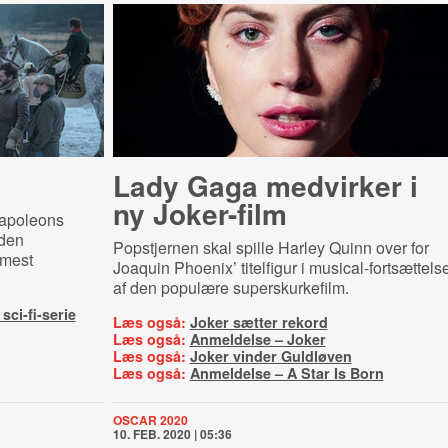
Lady Gaga medvirker i
ny Joker-film
Napoleons
 den
Popstjernen skal spille Harley Quinn over for
 mest
Joaquin Phoenix’ titelfigur i musical-fortsættels
af den populære superskurkefilm.
sci-fi-serie
Læs også:
Joker sætter rekord
Læs også:
Anmeldelse – Joker
Læs også:
Joker vinder Guldløven
Læs også:
Anmeldelse – A Star Is Born
OSCAR 2020
10. FEB. 2020 | 05:36