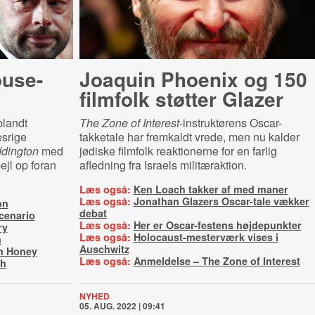
ouse-
Joaquin Phoenix og 150
filmfolk støtter Glazer
blandt
The Zone of Interest
-instruktørens Oscar-
esrige
takketale har fremkaldt vrede, men nu kalder
dington
med
jødiske filmfolk reaktionerne for en farlig
ejl op foran
afledning fra Israels militæraktion.
Læs også:
Ken Loach takker af med maner
Læs også:
Jonathan Glazers Oscar-tale vækker
on
debat
cenario
Læs også:
Her er Oscar-festens højdepunkter
ry
Læs også:
Holocaust-mesterværk vises i
n
Auschwitz
n Honey
Læs også:
Anmeldelse – The Zone of Interest
ch
NYHED
05. AUG. 2022 | 09:41