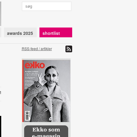
awards 2025
shortlist
RSS-feed / artikler
e