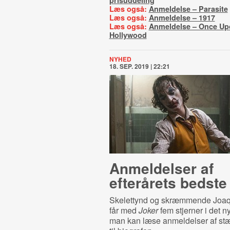
prisuddeling
Læs også:
Anmeldelse – Parasite
Læs også:
Anmeldelse – 1917
Læs også:
Anmeldelse – Once Upo
Hollywood
NYHED
18. SEP. 2019 | 22:21
Anmeldelser af
efterårets bedste 
Skelettynd og skræmmende Joaq
får med
Joker
fem stjerner i det n
man kan læse anmeldelser af stær