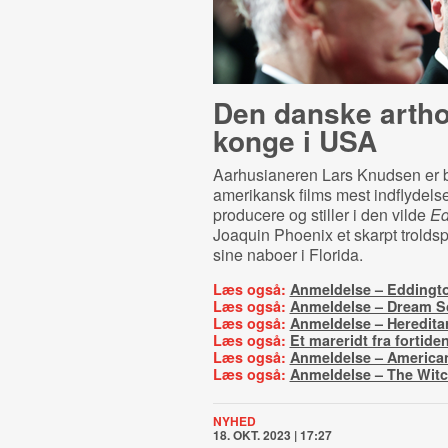
Den danske arth
konge i USA
Aarhusianeren Lars Knudsen er 
amerikansk films mest indflydels
producere og stiller i den vilde
Ed
Joaquin Phoenix et skarpt troldsp
sine naboer i Florida.
Læs også:
Anmeldelse – Eddingt
Læs også:
Anmeldelse – Dream S
Læs også:
Anmeldelse – Heredita
Læs også:
Et mareridt fra fortide
Læs også:
Anmeldelse – America
Læs også:
Anmeldelse – The Wit
NYHED
18. OKT. 2023 | 17:27