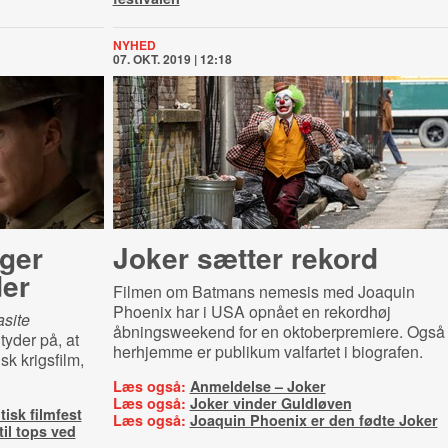
NYHED
07. OKT. 2019 | 12:18
ger
Joker sætter rekord
der
Filmen om Batmans nemesis med Joaquin
Phoenix har i USA opnået en rekordhøj
asite
åbningsweekend for en oktoberpremiere. Også
tyder på, at
herhjemme er publikum valfartet i biografen.
sk krigsfilm,
Læs også:
Anmeldelse – Joker
Læs også:
Joker vinder Guldløven
tisk filmfest
Læs også:
Joaquin Phoenix er den fødte Joker
til tops ved