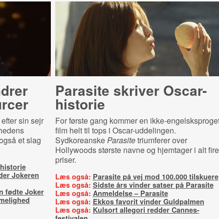
drer
Parasite skriver Oscar-
urcer
historie
fter sin sejr
For første gang kommer en ikke-engelsksproge
ehedens
film helt til tops i Oscar-uddelingen.
også et slag
Sydkoreanske
Parasite
triumferer over
Hollywoods største navne og hjemtager i alt fire
priser.
historie
der Jokeren
Læs også:
Parasite på vej mod 100.000 tilskuere
Læs også:
Sidste års vinder satser på Parasite
n fødte Joker
Læs også:
Anmeldelse – Parasite
melighed
Læs også:
Ekkos favorit vinder Guldpalmen
Læs også:
Kulsort allegori redder Cannes-
festivalen