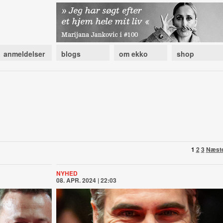
anmeldelser
blogs
om ekko
shop
1
2
3
Næst
NYHED
08. APR. 2024 | 22:03